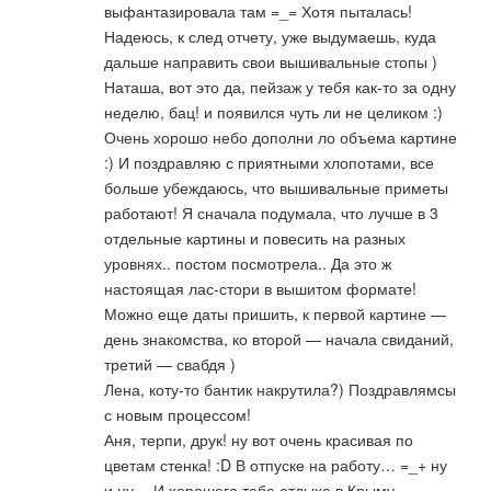
выфантазировала там =_= Хотя пыталась!
Надеюсь, к след отчету, уже выдумаешь, куда
дальше направить свои вышивальные стопы )
Наташа, вот это да, пейзаж у тебя как-то за одну
неделю, бац! и появился чуть ли не целиком :)
Очень хорошо небо дополни ло объема картине
:) И поздравляю с приятными хлопотами, все
больше убеждаюсь, что вышивальные приметы
работают! Я сначала подумала, что лучше в 3
отдельные картины и повесить на разных
уровнях.. постом посмотрела.. Да это ж
настоящая лас-стори в вышитом формате!
Можно еще даты пришить, к первой картине —
день знакомства, ко второй — начала свиданий,
третий — свабдя )
Лена, коту-то бантик накрутила?) Поздравлямсы
с новым процессом!
Аня, терпи, друк! ну вот очень красивая по
цветам стенка! :D В отпуске на работу… =_+ ну
и ну… И хорошего тебе отдыха в Крыму,