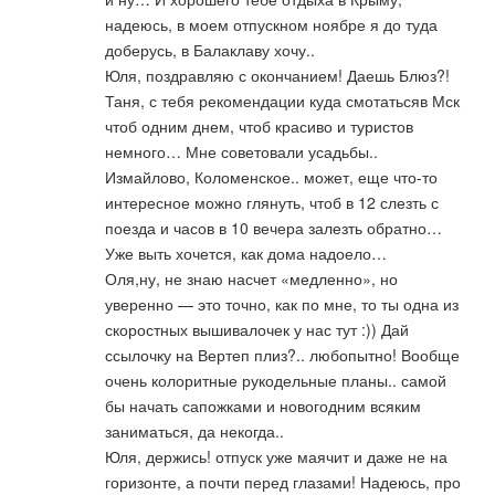
надеюсь, в моем отпускном ноябре я до туда
доберусь, в Балаклаву хочу..
Юля, поздравляю с окончанием! Даешь Блюз?!
Таня, с тебя рекомендации куда смотатьсяв Мск
чтоб одним днем, чтоб красиво и туристов
немного… Мне советовали усадьбы..
Измайлово, Коломенское.. может, еще что-то
интересное можно глянуть, чтоб в 12 слезть с
поезда и часов в 10 вечера залезть обратно…
Уже выть хочется, как дома надоело…
Оля,ну, не знаю насчет «медленно», но
уверенно — это точно, как по мне, то ты одна из
скоростных вышивалочек у нас тут :)) Дай
ссылочку на Вертеп плиз?.. любопытно! Вообще
очень колоритные рукодельные планы.. самой
бы начать сапожками и новогодним всяким
заниматься, да некогда..
Юля, держись! отпуск уже маячит и даже не на
горизонте, а почти перед глазами! Надеюсь, про