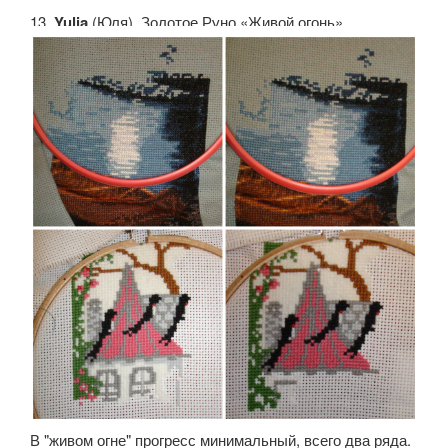
13.
Yulia
(Юля). Золотое Руно «Живой огонь»
В "живом огне" прогресс минимальный, всего два ряда.