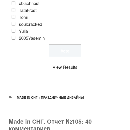
oblachnost
TataFrost
Tomi
soulcracked
Yulia
2005Yasemin
View Results
РУБРИКИ
MADE IN СНГ + ПРАЗДНИЧНЫЕ ДИЗАЙНЫ
Made in СНГ. Отчет №105: 40
комментариев