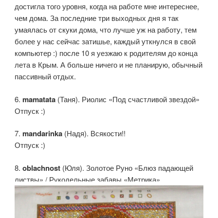
достигла того уровня, когда на работе мне интереснее,
чем дома. За последние три выходных дня я так
умаялась от скуки дома, что лучше уж на работу, тем
более у нас сейчас затишье, каждый уткнулся в свой
компьютер :) после 10 я уезжаю к родителям до конца
лета в Крым. А больше ничего и не планирую, обычный
пассивный отдых.
6.
mamatata
(Таня). Риолис «Под счастливой звездой»
Отпуск :)
7.
mandarinka
(Надя). Всякости!!
Отпуск :)
8.
oblachnost
(Юля). Золотое Руно «Блюз падающей
листвы» / Рукодельные забавы «Метрика»