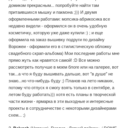
домиком прекрасным... попробуйте найти там
притаившихся мышку и пакмэна ;))) И двумя
оформленными работами: мопсика-абрикосика все
недавно видели - оформился он в очень удобную
косметичку, которую уже даже купили :) ; и еще
оформила на заказ вышивку подруги по дизайну
Ворожеи - оформили его в стилистическую обложку
свадебного скрап-альбома) Мои последние работы мне
прямо жуть как нравятся самой! :D Все можно
рассмотреть получше в моем блоге или на галерее, вот
так...а что я буду вышивать дальше, вот "в душе" не
знаю...но что-нибудь буду ;) Планов на лето никаких,
потому что отпуск я смогу взять только в сентябре, а
летом буду работать))) хотя есть планы в творческой
части жизни - ярмарка в эти выходные и интересные
проекты в сотрудничестве с некоторыми дизайнерами
схем... ;)
2.
(Наташа). Риолис «Летний пейзаж» / DOME