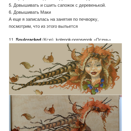
5. Довышивать и сшить сапожок с деревенькой.
6. Довышивать Маки
А еще я записалась на занятия по печворку,
посмотрим, что из этого выльется
11.
Soulcracked
(Ксю).
kotenok-porosenok
«Осень»