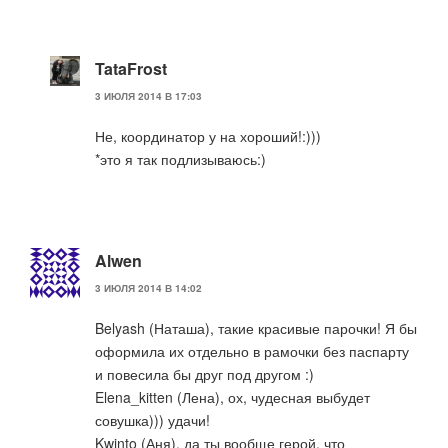
TataFrost
3 ИЮЛЯ 2014 В 17:03
Не, координатор у на хороший!:)))
*это я так подлизываюсь:)
Alwen
3 ИЮЛЯ 2014 В 14:02
Belyash (Наташа), такие красивые парочки! Я бы
оформила их отдельно в рамочки без паспарту
и повесила бы друг под другом :)
Elena_kitten (Лена), ох, чудесная выбудет
совушка))) удачи!
Kwinto (Аня), да ты вообще герой, что