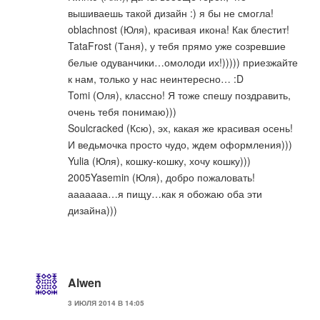
вышиваешь такой дизайн :) я бы не смогла!
oblachnost (Юля), красивая икона! Как блестит!
TataFrost (Таня), у тебя прямо уже созревшие
белые одуванчики…омолоди их!))))) приезжайте
к нам, только у нас неинтересно… :D
Tomi (Оля), классно! Я тоже спешу поздравить,
очень тебя понимаю)))
Soulcracked (Ксю), эх, какая же красивая осень!
И ведьмочка просто чудо, ждем оформления)))
Yulia (Юля), кошку-кошку, хочу кошку)))
2005Yasemin (Юля), добро пожаловать!
ааааааа…я пищу…как я обожаю оба эти
дизайна)))
Alwen
3 ИЮЛЯ 2014 В 14:05