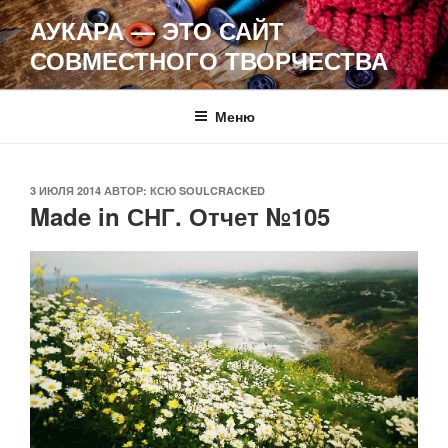
Перейти
АУКАРА — ЭТО САЙТ
к
СОВМЕСТНОГО ТВОРЧЕСТВА
содержимому
Меню
ОПУБЛИКОВАНО
3 ИЮЛЯ 2014
АВТОР:
КСЮ SOULCRACKED
Made in СНГ. Отчет №105