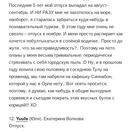
Последние 5 лет мой отпуск выпадал на август-
сентябрь. И НИ РАЗУ мне не захотелось на море,
наоборот, я старалась забраться куда-нибудь в
познавательный туризм.. В этом году мне очень не
свезло – отпуск в ноябре. И меня просто распирает как
хочется побултыхаться в солёной водичке.. Просто до
жути.. что за несправедливость?.. Поэтому на лето
планы у меня весьма тривиальные: периодически
стряхивать с себя городскую пыль :D Ну, и в прошлом
году возила свою половину в соседнюю Тулу на
променад, мы там набрели на кафешку Синнабон,
которой у нас в Орле нету.. Вот опять просится,
поэтому, я думаю, как-нибудь в общие выходные
сорвемся и съездим пожрать этих вкусных булок с
корицей!!! XD
12.
Yuufa
(Юля). Екатерина Волкова
Отпуск.