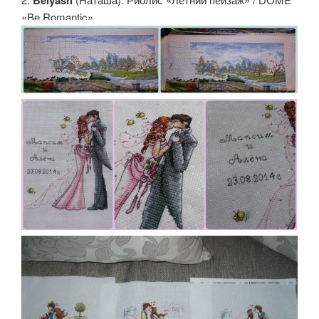
Belyash
«Be Romantic»