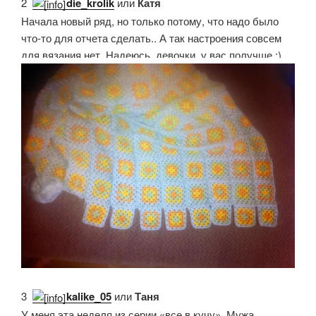
2.
die_krolik
или
Катя
Начала новый ряд, но только потому, что надо было
что-то для отчета сделать.. А так настроения совсем
для вязания нет. Надеюсь, девочки, у вас получше :)
3.
kalike_05
или
Таня
У меня эта неделя из серии «все в кучу». Мужа