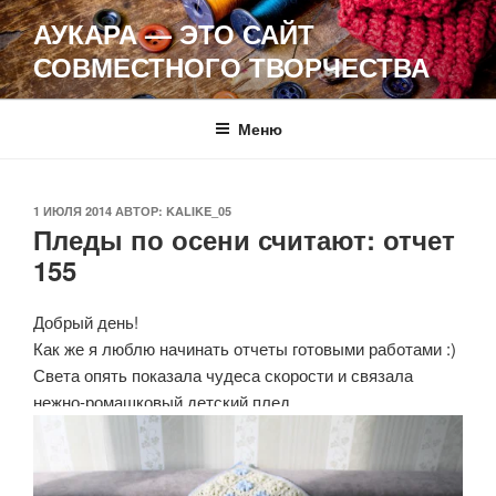
Перейти
АУКАРА — ЭТО САЙТ
к
СОВМЕСТНОГО ТВОРЧЕСТВА
содержимому
Меню
ОПУБЛИКОВАНО
1 ИЮЛЯ 2014
АВТОР:
KALIKE_05
Пледы по осени считают: отчет
155
Добрый день!
Как же я люблю начинать отчеты готовыми работами :)
Света опять показала чудеса скорости и связала
нежно-ромашковый детский плед.