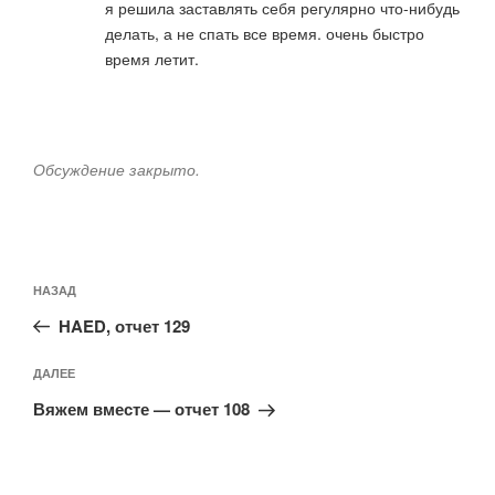
я решила заставлять себя регулярно что-нибудь
делать, а не спать все время. очень быстро
время летит.
Обсуждение закрыто.
Навигация
Предыдущая
НАЗАД
по
запись:
записям
HAED, отчет 129
Следующая
ДАЛЕЕ
запись
Вяжем вместе — отчет 108