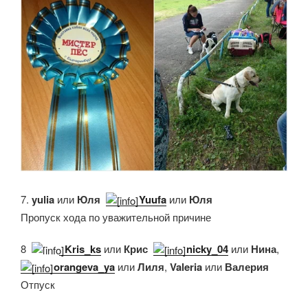
7.
yulia
или
Юля
,
Yuufa
или
Юля
Пропуск хода по уважительной причине
8.
Kris_ks
или
Крис
,
nicky_04
или
Нина
,
orangeva_ya
или
Лиля
,
Valeria
или
Валерия
Отпуск