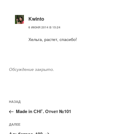
Kwinto
6 ИЮНЯ 2014 В 15:24
Хельга, растет, спасибо!
Обсуждение закрыто.
Навигация
Предыдущая
НАЗАД
по
запись:
записям
Made in СНГ. Отчет №101
Следующая
ДАЛЕЕ
запись
Альбатрос, 102