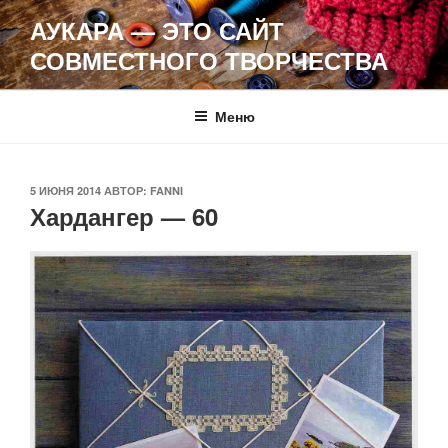
Перейти
АУКАРА — ЭТО САЙТ
к
СОВМЕСТНОГО ТВОРЧЕСТВА
содержимому
Меню
ОПУБЛИКОВАНО
5 ИЮНЯ 2014
АВТОР:
FANNI
Хардангер — 60