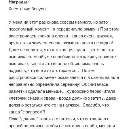
Награды:
Квестовые бонусы:
У меня на этот раз снова совсем немного, но зато
переломный момент - я передвинула рамку :) При этом
расстроилась сначала слегка - канва очень грязная,
прямо-таки замусоленная, разметка почти не видна!
Даже не верится, что я такая грязнуля… хотя где эта
вышивка со мной уже перебывла и в каких условиях я
вышиваю, так что это вполне объяснимо. очень
надеюсь, что все это отстирается… Потом
расстроилась сильнее - оказывается я в самом начале
неправильно определила середину! Обсчиталась,
разметки сделала меньше… судорожно пересчитала
клеточки снава и свова - вроде должно хватить, даже
должно остаться что-то на натяжку.. Спасибо, что
канва "с запасом"!
Пока "дошила" только те ниточки, что оставляла с
правой половины, чтобы не мотались особо, мешали