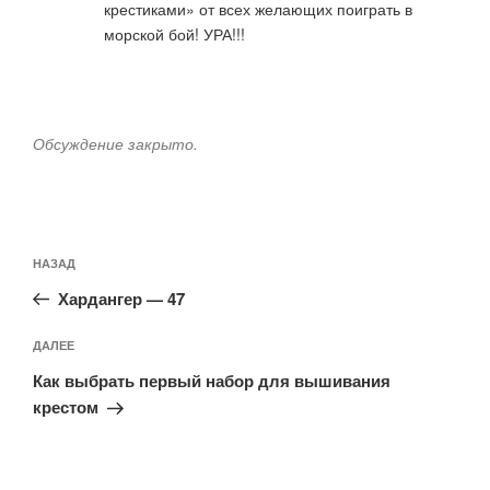
крестиками» от всех желающих поиграть в
морской бой! УРА!!!
Обсуждение закрыто.
Навигация
Предыдущая
НАЗАД
по
запись:
записям
Хардангер — 47
Следующая
ДАЛЕЕ
запись
Как выбрать первый набор для вышивания
крестом