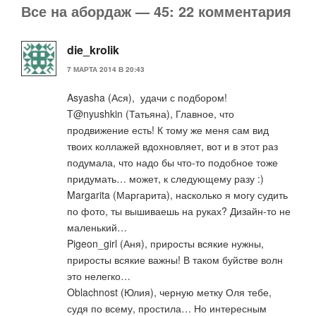
Все на абордаж — 45: 22 комментария
die_krolik
7 МАРТА 2014 В 20:43
Asyasha (Ася), удачи с подбором!
T@nyushkin (Татьяна), Главное, что
продвижение есть! К тому же меня сам вид
твоих коллажей вдохновляет, вот и в этот раз
подумала, что надо бы что-то подобное тоже
придумать… может, к следующему разу :)
Margarita (Маргарита), насколько я могу судить
по фото, ты вышиваешь на руках? Дизайн-то не
маленький…
Pigeon_girl (Аня), приросты всякие нужны,
приросты всякие важны! В таком буйстве волн
это нелегко…
Oblachnost (Юлия), черную метку Оля тебе,
судя по всему, простила… Но интересным