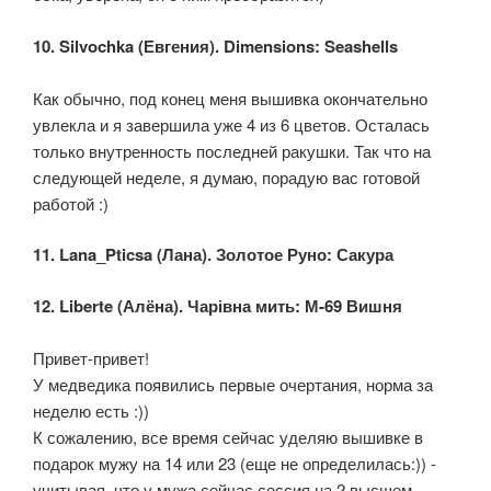
10. Silvochka (Евгения). Dimensions: Seashells
Как обычно, под конец меня вышивка окончательно
увлекла и я завершила уже 4 из 6 цветов. Осталась
только внутренность последней ракушки. Так что на
следующей неделе, я думаю, порадую вас готовой
работой :)
11. Lana_Pticsa (Лана). Золотое Руно: Сакура
12. Liberte (Алёна). Чарівна мить: М-69 Вишня
Привет-привет!
У медведика появились первые очертания, норма за
неделю есть :))
К сожалению, все время сейчас уделяю вышивке в
подарок мужу на 14 или 23 (еще не определилась:)) -
учитывая, что у мужа сейчас сессия на 2 высшем