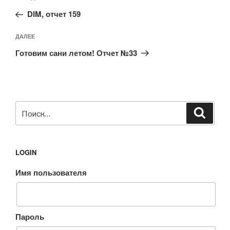
по
запись:
записям
DIM, отчет 159
Следующая
ДАЛЕЕ
запись
Готовим сани летом! Отчет №33
Искать:
Поиск
LOGIN
Имя пользователя
Пароль