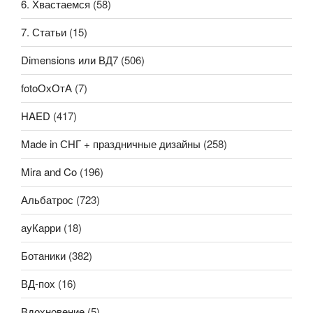
6. Хвастаемся
(58)
7. Статьи
(15)
Dimensions или ВД7
(506)
fotoОхОтА
(7)
HAED
(417)
Made in СНГ + праздничные дизайны
(258)
Mira and Co
(196)
Альбатрос
(723)
ауКарри
(18)
Ботаники
(382)
ВД-пох
(16)
Вдохновение
(5)