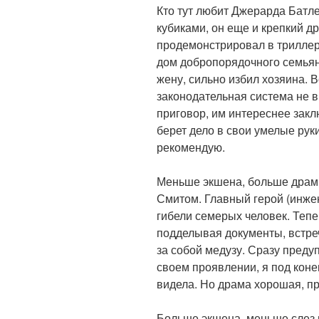
Кто тут любит Джерарда Батле
кубиками, он еще и крепкий др
продемонстрировал в трилле
дом добропорядочного семьян
жену, сильно избил хозяина. 
законодательная система не 
приговор, им интереснее закл
берет дело в свои умелые рук
рекомендую.
Меньше экшена, больше дра
Смитом. Главный герой (инжен
гибели семерых человек. Тепе
подделывая документы, встре
за собой медузу. Сразу преду
своем проявлении, я под коне
видела. Но драма хорошая, п
Больше экшена, меньше слез