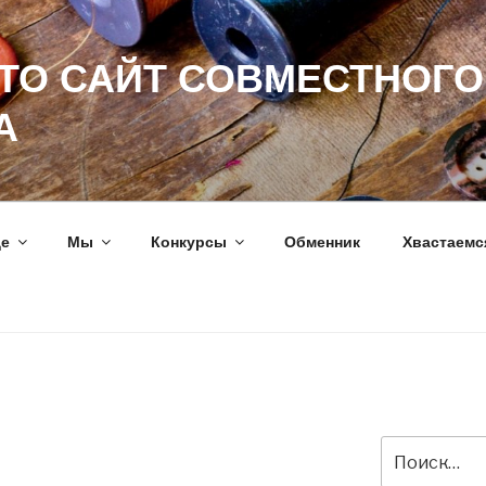
ЭТО САЙТ СОВМЕСТНОГО
А
ще
Мы
Конкурсы
Обменник
Хвастаемс
Искать: