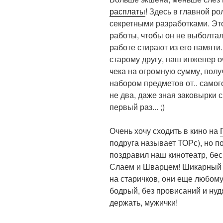
расплаты
! Здесь в главной р
секретными разработками. Это
работы, чтобы он не выболтал
работе стирают из его памяти.
старому другу, наш инженер оч
чека на огромную сумму, полу
набором предметов от.. самог
не два, даже зная заковырки с
первый раз... ;)
Очень хочу сходить в кино на
подруга называет ТОРс), но п
поздравил наш кинотеатр, бе
Слаем и Шварцем! Шикарный ф
на старичков, они еще любому
бодрый, без провисаний и нудя
держать, мужички!