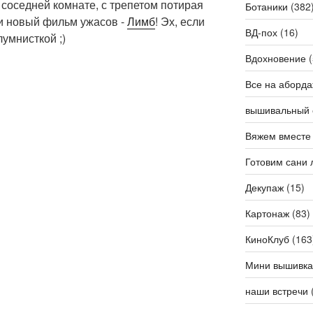
 соседней комнате, с трепетом потирая
Ботаники
(382
к и новый фильм ужасов -
Лимб
! Эх, если
ВД-пох
(16)
лумнисткой ;)
Вдохновение
(
Все на аборда
вышивальный 
Вяжем вместе
Готовим сани 
Декупаж
(15)
Картонаж
(83)
КиноКлуб
(163
Мини вышивка
наши встречи