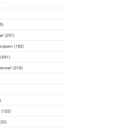
)
5)
ж!
(257)
спринт
(182)
(691)
летом!
(216)
)
(122)
(23)