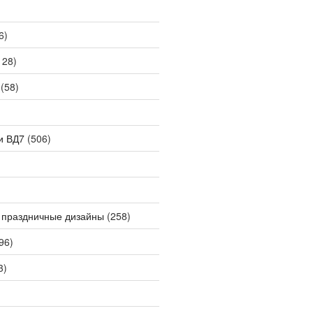
6)
128)
(58)
и ВД7
(506)
 праздничные дизайны
(258)
96)
3)