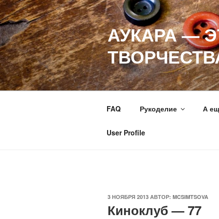
Перейти
к
АУКАРА — 
содержимому
ТВОРЧЕСТВ
FAQ
Рукоделие
А е
User Profile
ОПУБЛИКОВАНО
3 НОЯБРЯ 2013
АВТОР:
MCSIMTSOVA
Киноклуб — 77