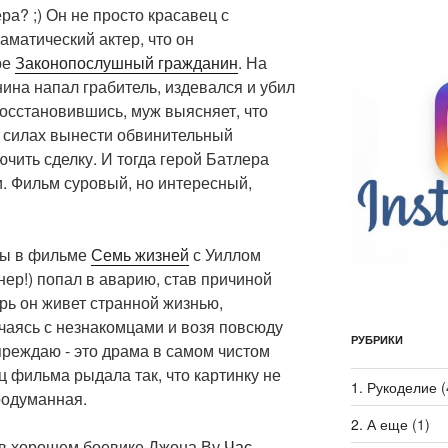
ра? ;) Он не просто красавец с
аматический актер, что он
ре
Законопослушный гражданин
. На
ина напал грабитель, издевался и убил
Восстановившись, муж выясняет, что
в силах вынести обвинительный
ючить сделку. И тогда герой Батлера
и. Фильм суровый, но интересный,
мы в фильме
Семь жизней
с Уиллом
ер!) попал в аварию, став причиной
рь он живет странной жизнью,
чаясь с незнакомцами и возя повсюду
РУБРИКИ
преждаю - это драма в самом чистом
ц фильма рыдала так, что картинку не
1. Рукоделие
(
родуманная.
2. А еще
(1)
 в хорошем боевике Джона Ву
Час