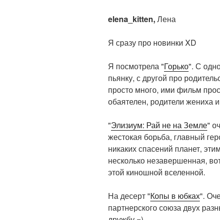
elena_kitten,
Лена
Я сразу про новинки XD
Я посмотрела "
Горько
". С од
пьянку, с другой про родите
просто много, ими фильм прос
обаятелен, родители жениха 
"
Элизиум: Рай не на Земле
" о
жестокая борьба, главный ге
никаких спасений планет, эти
несколько незавершенная, вот
этой киношной вселенной.
На десерт "
Копы в юбках
". Оч
партнерского союза двух раз
дружбу =)