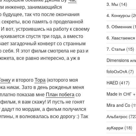
3. Мы
(14)
оли инженер, занимающийся
 будущее, так что после окончания
4. Конкурсы
(2
 секреты, всю память о проделанной
5. Обменник
(
 И вот, устроившись на работу к своему
ухивается спустя три года, а вместо
6. Хвастаемся
чает загадочный конверт со странным
7. Статьи
(15)
о себя. Я этот фильм смотрела не раз и
южета, все равно интересно, а уж в
Dimensions ил
fotoОхОтА
(7)
Гонку
и второго
Тора
(которого моя
HAED
(417)
ока никак. Зато в день рожденья меня
Made in СНГ +
сплатно показав мне
План побега
со
ильм, я вам скажу! И пусть не гонят
Mira and Co
(1
 дадут по мордам, а фильм получился
тины, я волновалась всю дорогу :) Так
Альбатрос
(72
ауКарри
(18)