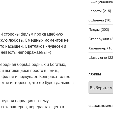
наши участни
новости
(215)
оШалели
(16)
Пледы
(203)
ной стороны фильм про свадебную
Скрапбукинг
(3
льскую любовь. Смешных моментов не
то насыщен, Светлаков - чудесен и
Хардангер
(10
и невесты неподражаемы =)
Шить легко
(22
чередная борьба бедных и богатых,
рой пытающийся просто выжить,
АРХИВЫ
м фильм и подкупает. Концовка только
 мне интересно, что же будет дальше в
Архивы
ередная вариация на тему
ных характеров, перерастающего в
СВЕЖИЕ КОММЕ