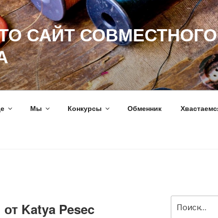
ЭТО САЙТ СОВМЕСТНОГО
А
ще
Мы
Конкурсы
Обменник
Хвастаемс
Искать:
от Katya Pesec