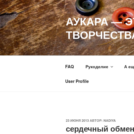
Перейти
к
АУКАРА — 
содержимому
ТВОРЧЕСТВ
FAQ
Рукоделие
А е
User Profile
ОПУБЛИКОВАНО
23 ИЮНЯ 2013
АВТОР:
NADIYA
сердечный обмен 