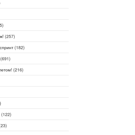
)
5)
ж!
(257)
спринт
(182)
(691)
летом!
(216)
)
(122)
(23)