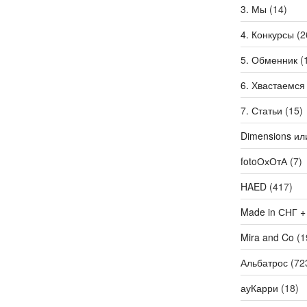
3. Мы
(14)
4. Конкурсы
(2
5. Обменник
(
6. Хвастаемся
7. Статьи
(15)
Dimensions ил
fotoОхОтА
(7)
HAED
(417)
Made in СНГ +
Mira and Co
(1
Альбатрос
(72
ауКарри
(18)