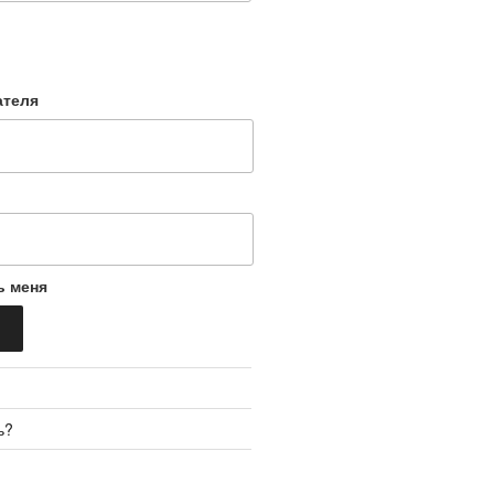
ателя
ь меня
ь?