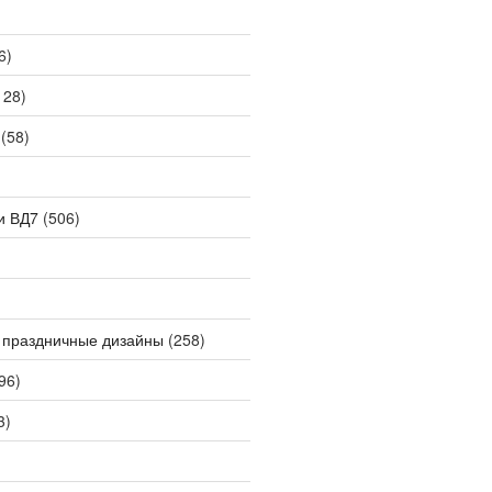
6)
128)
(58)
и ВД7
(506)
 праздничные дизайны
(258)
96)
3)