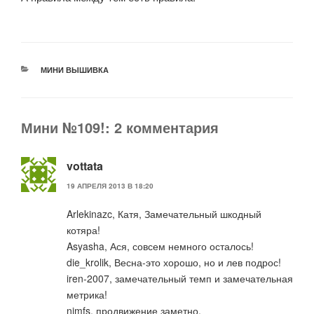
РУБРИКИ
МИНИ ВЫШИВКА
Мини №109!: 2 комментария
vottata
19 АПРЕЛЯ 2013 В 18:20
Arlekinazc, Катя, Замечательный шкодный
котяра!
Asyasha, Ася, совсем немного осталось!
die_krolik, Весна-это хорошо, но и лев подрос!
iren-2007, замечательный темп и замечательная
метрика!
nimfs, продвижение заметно.