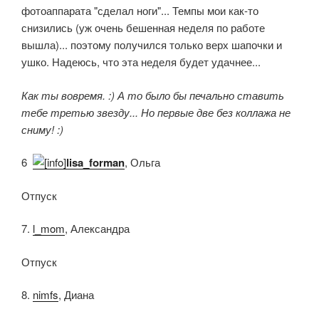
фотоаппарата "сделал ноги"... Темпы мои как-то
снизились (уж очень бешенная неделя по работе
вышла)... поэтому получился только верх шапочки и
ушко. Надеюсь, что эта неделя будет удачнее...
Как ты вовремя. :) А то было бы печально ставить
тебе третью звезду... Но первые две без коллажа не
сниму! :)
6.
lisa_forman
, Ольга
Отпуск
7.
l_mom
, Александра
Отпуск
8.
nimfs
, Диана