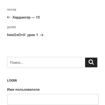
Навигация
Предыдущая
НАЗАД
по
запись:
записям
Хардангер — 13
Следующая
ДАЛЕЕ
запись
fotoОхОтА’ урок 1
Искать:
Поиск
LOGIN
Имя пользователя