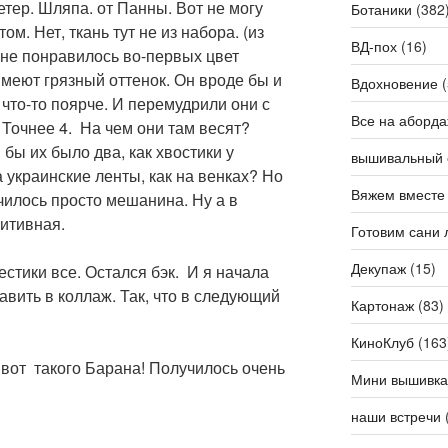
етер. Шляпа. от Панны. Вот не могу
Ботаники
(382
ом. Нет, ткань тут не из набора. (из
ВД-пох
(16)
 не понравилось во-первых цвет
меют грязный оттенок. Он вроде бы и
Вдохновение
(
 что-то поярче. И перемудрили они с
Все на аборда
 Точнее 4. На чем они там весят?
бы их было два, как хвостики у
вышивальный 
 украинские ленты, как на венках? Но
Вяжем вместе
училось просто мешанина. Ну а в
зитивная.
Готовим сани 
Декупаж
(15)
рестики все. Остался бэк. И я начала
авить в коллаж. Так, что в следующий
Картонаж
(83)
КиноКлуб
(163
и вот такого Барана! Получилось очень
Мини вышивка
наши встречи