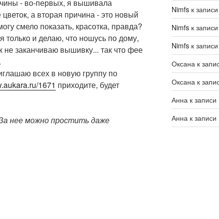
ичины - во-первых, я вышивала
Nimfs
к запис
цветок, а вторая причина - это новый
могу смело показать, красотка, правда?
Nimfs
к запис
ня только и делаю, что ношусь по дому,
Nimfs
к запис
ак не заканчиваю вышивку... так что фее
.
Оксана
к запи
риглашаю всех в новую группу по
Оксана
к запи
w.aukara.ru/1671
приходите, будет
Анна
к записи
Анна
к записи
! За нее можно простить даже