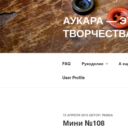
Перейти
к
АУКАРА — 
содержимому
ТВОРЧЕСТВ
FAQ
Рукоделие
А е
User Profile
ОПУБЛИКОВАНО
12 АПРЕЛЯ 2013
АВТОР:
PANDA
Мини №108