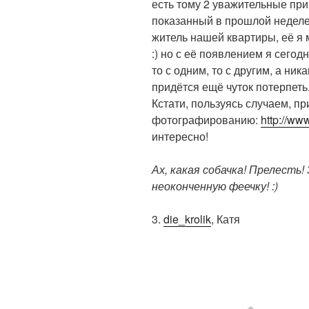
есть тому 2 уважительные пр
показанный в прошлой неделе 
житель нашей квартиры, её я 
:) но с её появлением я сегод
то с одним, то с другим, а ник
придётся ещё чуток потерпеть
Кстати, пользуясь случаем, п
фотографированию:
http://ww
интересно!
Ах, какая собачка! Прелесть
неоконченную феечку! :)
3.
die_krolik
, Катя