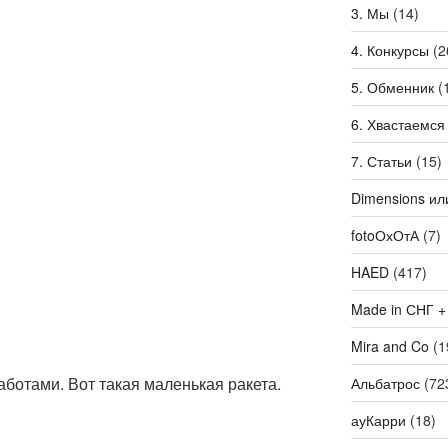
3. Мы
(14)
4. Конкурсы
(2
5. Обменник
(
6. Хвастаемся
7. Статьи
(15)
Dimensions ил
fotoОхОтА
(7)
HAED
(417)
Made in СНГ +
Mira and Co
(1
аботами. Вот такая маленькая ракета.
Альбатрос
(72
ауКарри
(18)