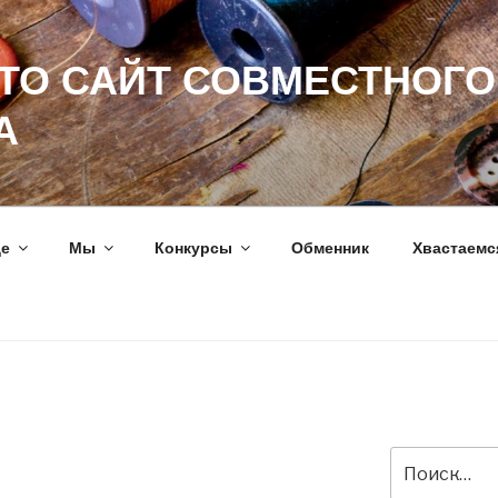
ЭТО САЙТ СОВМЕСТНОГО
А
ще
Мы
Конкурсы
Обменник
Хвастаемс
Искать: