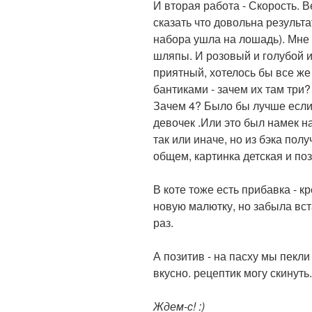
И вторая работа - Скорость. В
сказать что довольна результат
набора ушла на лошадь). Мне
шляпы. И розовый и голубой и
приятный, хотелось бы все же
бантиками - зачем их там три?
Зачем 4? Было бы лучше если 
девочек .Или это был намек на
так или иначе, но из бэка пол
общем, картинка детская и по
В коте тоже есть прибавка - к
новую малютку, но забыла вст
раз.
А позитив - на пасху мы пекл
вкусно. рецептик могу скинуть.
Ждем-с! :)