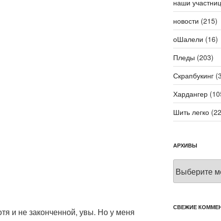
наши участни
новости
(215)
оШалели
(16)
Пледы
(203)
Скрапбукинг
(3
Хардангер
(10
Шить легко
(22
АРХИВЫ
Архивы
СВЕЖИЕ КОММЕ
отя и не законченной, увы. Но у меня