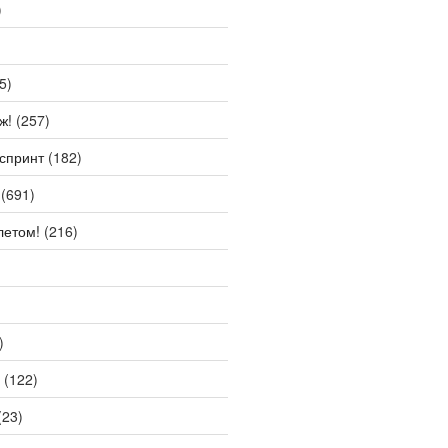
)
5)
ж!
(257)
спринт
(182)
(691)
летом!
(216)
)
(122)
(23)