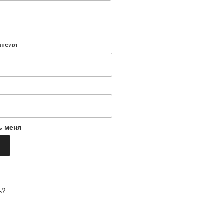
ателя
ь меня
ь?