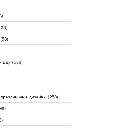
6)
128)
(58)
и ВД7
(506)
 праздничные дизайны
(258)
96)
3)