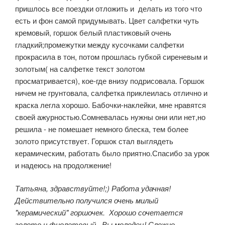
пришлось все поездки отложить и делать из того что
есть и фон самой придумывать. Цвет салфетки чуть
кремовый, горшок белый пластиковый очень
гладкий;промежутки между кусочками салфетки
прокрасила в тон, потом прошлась губкой сиреневым и
золотым( на салфетке текст золотом
просматривается), кое-где внизу подрисовала. Горшок
ничем не грунтовала, салфетка приклеилась отлично и
краска легла хорошо. Бабочки-наклейки, мне нравятся
своей ажурностью.Сомневалась нужны они или нет,но
решила - не помешает немного блеска, тем более
золото присутствует. Горшок стал выглядеть
керамическим, работать было приятно.Спасибо за урок
и надеюсь на продолжение!
Татьяна, здравствуйте!;) Работа удачная!
Действительно получился очень милый
"керамический" горшочек. Хорошо сочетается
золото и фиолетовый. Вы молодец! Сложно