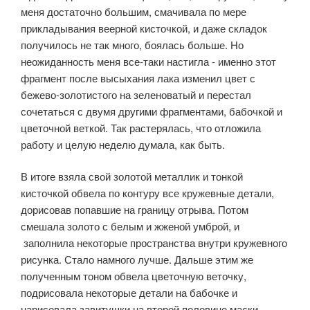
меня достаточно большим, смачивала по мере
прикладывания веерной кисточкой, и даже складок
получилось не так много, боялась больше. Но
неожиданность меня все-таки настигла - именно этот
фрагмент после высыхания лака изменил цвет с
бежево-золотистого на зеленоватый и перестал
сочетаться с двумя другими фрагментами, бабочкой и
цветочной веткой. Так растерялась, что отложила
работу и целую неделю думала, как быть.
В итоге взяла свой золотой металлик и тонкой
кисточкой обвела по контуру все кружевные детали,
дорисовав попавшие на границу отрыва. Потом
смешала золото с белым и жженой умброй, и
заполнила некоторые пространства внутри кружевного
рисунка. Стало намного лучше. Дальше этим же
полученным тоном обвела цветочную веточку,
подрисовала некоторые детали на бабочке и
нарисовала завитушки на второй половине маски.