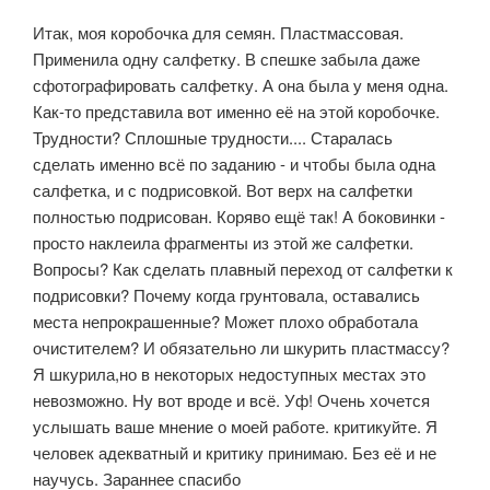
Итак, моя коробочка для семян. Пластмассовая.
Применила одну салфетку. В спешке забыла даже
сфотографировать салфетку. А она была у меня одна.
Как-то представила вот именно её на этой коробочке.
Трудности? Сплошные трудности.... Старалась
сделать именно всё по заданию - и чтобы была одна
салфетка, и с подрисовкой. Вот верх на салфетки
полностью подрисован. Коряво ещё так! А боковинки -
просто наклеила фрагменты из этой же салфетки.
Вопросы? Как сделать плавный переход от салфетки к
подрисовки? Почему когда грунтовала, оставались
места непрокрашенные? Может плохо обработала
очистителем? И обязательно ли шкурить пластмассу?
Я шкурила,но в некоторых недоступных местах это
невозможно. Ну вот вроде и всё. Уф! Очень хочется
услышать ваше мнение о моей работе. критикуйте. Я
человек адекватный и критику принимаю. Без её и не
научусь. Зараннее спасибо