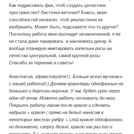
Как подрисовать фон, чтоб создать целостное
пространство? Листочки-веточки? Боюсь, моих
способностей нехватит, чтоб реалистично их
изобразить. Может быть, подскажете что-то другое?
Поскольку работа явно выглядит незаконченной, я ее
не стала даже лакировать и наклеивать декор. А
вообще планирую имитировать капельки росы на
лепестах центральной, самой крупной розы.
Спасибо за терпение и советы!
Анастасия, здравствуйте!;) Больше всего мучалась
с вашей работой!:) Делаем кракелюры однофазные на
донышко и бортики верхние. У нас будет урок через
один об этом. Можете работу отложить до него.
Покрыть работу лаком после кракле и сделать
набрызг + кракле ( прямо на белый наносим в
некоторых местах умбру + слой кракле однофазного,
но днликатно, сверху белый, кракле как раз его и
треснет). Т.е. сначала кракле, а уж после высылания