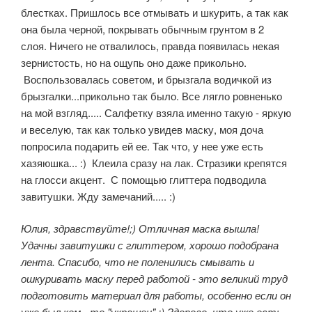
блестках. Пришлось все отмывать и шкурить, а так как
она была черной, покрывать обычным грунтом в 2
слоя. Ничего не отвалилось, правда появилась некая
зернистость, но на ощупь оно даже прикольно.
Воспользовалась советом, и брызгала водичкой из
брызгалки...прикольно так было. Все лягло ровненько
на мой взгляд..... Салфетку взяла именно такую - яркую
и веселую, так как только увидев маску, моя доча
попросила подарить ей ее. Так что, у нее уже есть
хазяюшка... :) Клеила сразу на лак. Стразики крепятся
на глосси акцент. С помощью глиттера подводила
завитушки. Жду замечаний..... :)
Юлия, здравствуйте!;) Отличная маска вышла!
Удачны завитушки с глиттером, хорошо подобрана
лента. Спасибо, что не поленились смывать и
ошкуривать маску перед работой - это великий труд
подготовить материал для работы, особенно если он
уже был кем - то "украшен".:) Здорово, что уже есть