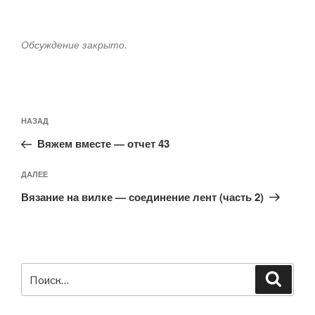
Обсуждение закрыто.
Навигация
Предыдущая
НАЗАД
по
запись:
записям
Вяжем вместе — отчет 43
Следующая
ДАЛЕЕ
запись
Вязание на вилке — соединение лент (часть 2)
Искать:
Поиск