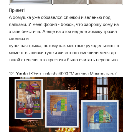
Привет!
А хомушка уже обзавелся спинкой и зеленью под
лапками. У меня фобия - боюсь, что заброшу хому на
этапе бекстича. А еще на этой неделе хомяку грозил
сколиоз и
пупочная грыжа, потому как местные рукодельницы в
момент вышивки тушки животного смешили меня до
такой степени, что крестики было считать нереально.
12.
Yuufa
(Юля).
natasha4000
"Минерва Макгонагалл"