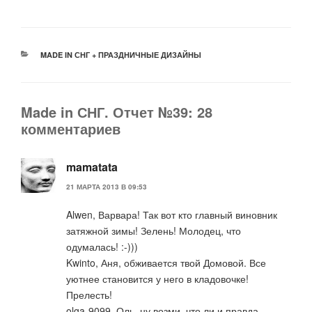
РУБРИКИ
MADE IN СНГ + ПРАЗДНИЧНЫЕ ДИЗАЙНЫ
Made in СНГ. Отчет №39: 28
комментариев
mamatata
21 МАРТА 2013 В 09:53
Alwen, Варвара! Так вот кто главный виновник
затяжной зимы! Зелень! Молодец, что
одумалась! :-)))
Kwinto, Аня, обживается твой Домовой. Все
уютнее становится у него в кладовочке!
Прелесть!
olga-9099, Оль, ну возми, что ли и правда,