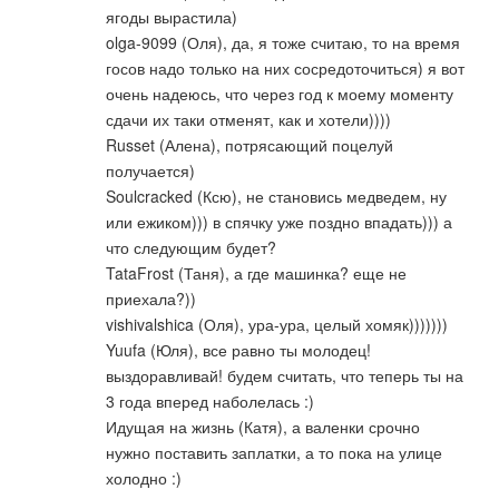
ягоды вырастила)
olga-9099 (Оля), да, я тоже считаю, то на время
госов надо только на них сосредоточиться) я вот
очень надеюсь, что через год к моему моменту
сдачи их таки отменят, как и хотели))))
Russet (Алена), потрясающий поцелуй
получается)
Soulcracked (Ксю), не становись медведем, ну
или ежиком))) в спячку уже поздно впадать))) а
что следующим будет?
TataFrost (Таня), а где машинка? еще не
приехала?))
vishivalshica (Оля), ура-ура, целый хомяк)))))))
Yuufa (Юля), все равно ты молодец!
выздоравливай! будем считать, что теперь ты на
3 года вперед наболелась :)
Идущая на жизнь (Катя), а валенки срочно
нужно поставить заплатки, а то пока на улице
холодно :)