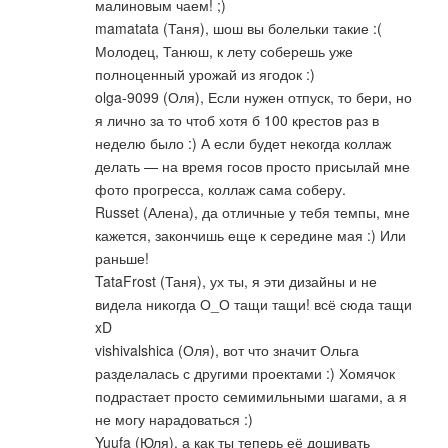
малиновым чаем! ;)
mamatata (Таня), шош вы болельки такие :(
Молодец, Танюш, к лету соберешь уже
полноценный урожай из ягодок :)
olga-9099 (Оля), Если нужен отпуск, то бери, но
я лично за то чтоб хотя б 100 крестов раз в
неделю было :) А если будет некогда коллаж
делать — на время госов просто присылай мне
фото прогресса, коллаж сама соберу.
Russet (Алена), да отличные у тебя темпы, мне
кажется, закончишь еще к середине мая :) Или
раньше!
TataFrost (Таня), ух ты, я эти дизайны и не
видела никогда О_О тащи тащи! всё сюда тащи
xD
vishivalshica (Оля), вот что значит Ольга
разделалась с другими проектами :) Хомячок
подрастает просто семимильными шагами, а я
не могу нарадоваться :)
Yuufa (Юля), а как ты теперь её дошивать