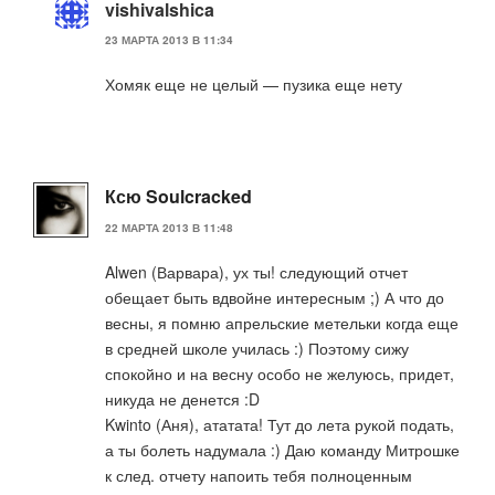
vishivalshica
23 МАРТА 2013 В 11:34
Хомяк еще не целый — пузика еще нету
Ксю Soulcracked
22 МАРТА 2013 В 11:48
Alwen (Варвара), ух ты! следующий отчет
обещает быть вдвойне интересным ;) А что до
весны, я помню апрельские метельки когда еще
в средней школе училась :) Поэтому сижу
спокойно и на весну особо не желуюсь, придет,
никуда не денется :D
Kwinto (Аня), ататата! Тут до лета рукой подать,
а ты болеть надумала :) Даю команду Митрошке
к след. отчету напоить тебя полноценным