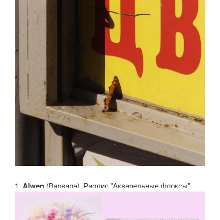
1.
Alwen
(Варвара). Риолис "Акварельные флоксы"