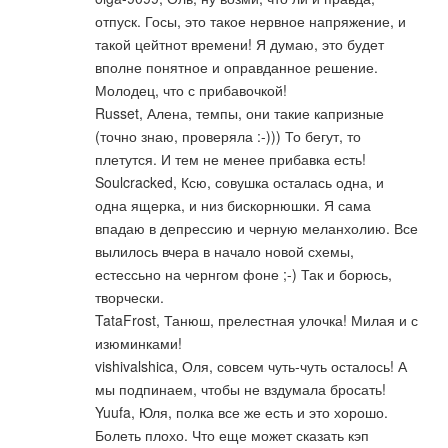
отпуск. Госы, это такое нервное напряжение, и
такой цейтнот времени! Я думаю, это будет
вполне понятное и оправданное решение.
Молодец, что с прибавочкой!
Russet, Алена, темпы, они такие капризные
(точно знаю, проверяла :-))) То бегут, то
плетутся. И тем не менее прибавка есть!
Soulcracked, Ксю, совушка осталась одна, и
одна ящерка, и низ бискорнюшки. Я сама
впадаю в депрессию и черную меланхолию. Все
вылилось вчера в начало новой схемы,
естессьно на чернгом фоне ;-) Так и борюсь,
творчески.
TataFrost, Танюш, прелестная улочка! Милая и с
изюминками!
vishivalshica, Оля, совсем чуть-чуть осталось! А
мы подпинаем, чтобы не вздумала бросать!
Yuufa, Юля, полка все же есть и это хорошо.
Болеть плохо. Что еще может сказать кэп