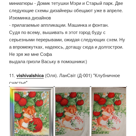
миниатюры - Домик тетушки Мэри и Старый парк. Две
следующие схемы дизайнеры обещают уже в апреле.
Изюминка дизайнов
- прилагаемые аппликации. Машинка и фонтан.
Судя по всему, вышивать я этот город буду с
серьезными перерывами, ожидая следующих схем. Ну
а впромежутках, надеюсь, дотащу сюда и долгострои.
Не зря же мне Софа
выдала гризли Ваську в помошники:)
11.
vishivalshica
(Оля). ЛанСвіт (Д-001) "Клубничное
счастье"