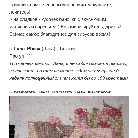
пришли к вам с чесночком и перчиком, кушайте,
лечитесь!
А на сладкое - кусочек баночки с вкуснющим
малиновым вареньем :) Витаминизируйтесь, друзья!
Сейчас самое благодатное для вирусов время!
5.
Lana_Pticsa
(Лана). "Титаник"
Прогул. ***
Три черных метки.. Лана, я не люблю махать шашкой,
и угрожать, но тем не менее: ждем на следующей
неделе полноценный отчет хотя бы со 100 крестами.
6.
mamatata
(Таня). Mamatata "Девушка-дракон"