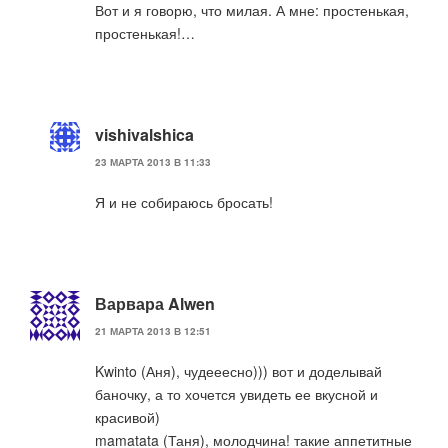
Вот и я говорю, что милая. А мне: простенькая,
простенькая!…
vishivalshica
23 МАРТА 2013 В 11:33
Я и не собираюсь бросать!
Варвара Alwen
21 МАРТА 2013 В 12:51
Kwinto (Аня), чудееесно))) вот и доделывай
баночку, а то хочется увидеть ее вкусной и
красивой)
mamatata (Таня), молодчина! такие аппетитные