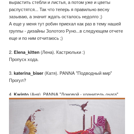
вырастить стебли и листья, а потом уже и цветы
распустятся... Так что теперь я правильно весну
зазываю, а значит ждать осталось недолго ;)
А еще у меня тут робин приехал как раз в тему нашей
группы - дизайны Золотого Руно...в следующем отчете
еще и по ним отчитаюсь ;)
2.
Elena_kitten
(Лена). Кастрюльки :)
Пропуск хода.
3.
katerina_biser
(Катя). PANNA "Подводный мир"
Прогул?
4.
Kwinto
(Аня). PANNA "Домовой - хранитель очага"