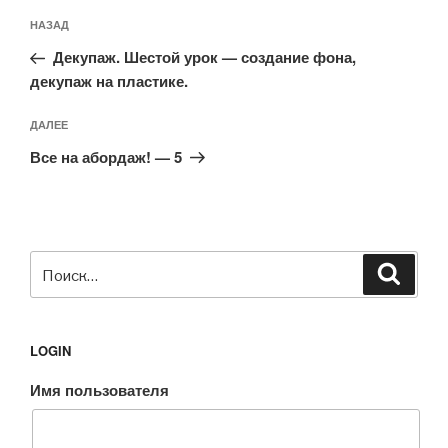
Навигация
Предыдущая
НАЗАД
по
запись:
записям
Декупаж. Шестой урок — создание фона,
декупаж на пластике.
Следующая
ДАЛЕЕ
запись
Все на абордаж! — 5
Искать:
Поиск
LOGIN
Имя пользователя