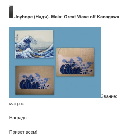
Joyhope (Надя). Maia: Great Wave off Kanagawa
Звание:
матрос
Награды:
Привет всем!