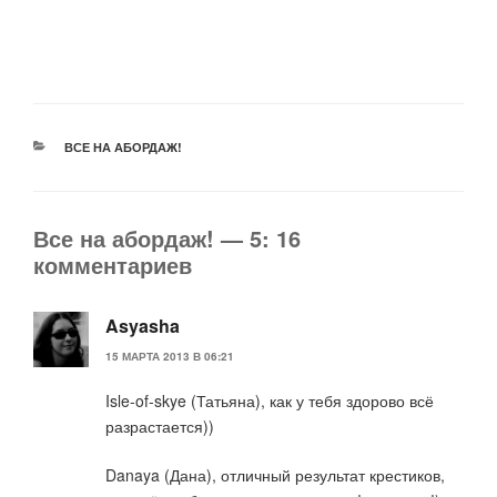
РУБРИКИ
ВСЕ НА АБОРДАЖ!
Все на абордаж! — 5: 16
комментариев
Asyasha
15 МАРТА 2013 В 06:21
Isle-of-skye (Татьяна), как у тебя здорово всё
разрастается))
Danaya (Дана), отличный результат крестиков,