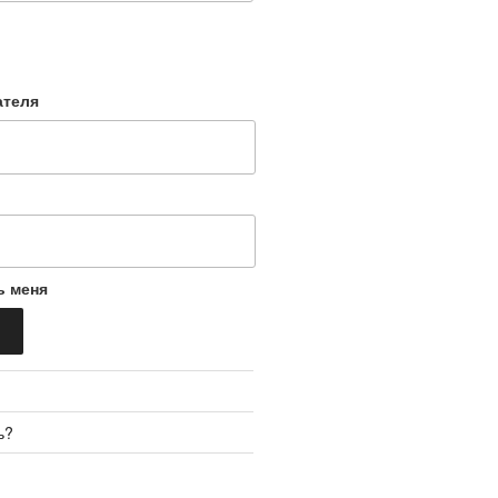
ателя
ь меня
ь?