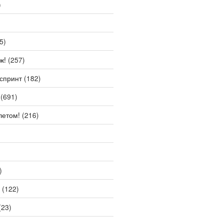
)
5)
ж!
(257)
спринт
(182)
(691)
летом!
(216)
)
(122)
(23)