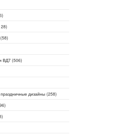
6)
128)
(58)
и ВД7
(506)
 праздничные дизайны
(258)
96)
3)