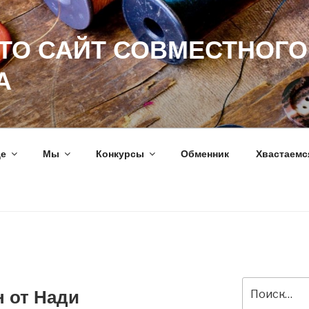
ЭТО САЙТ СОВМЕСТНОГО
А
ще
Мы
Конкурсы
Обменник
Хвастаемс
Искать:
 от Нади