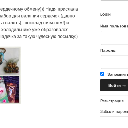
Сердечному обмену))) Надя прислала
абор для валяния сердечек (давно
LOGIN
 свалять), шоколад (ням-ням!) и
Имя пользов
а холодильнике уже образовался
Надечка за такую чудесную посылку:)
Пароль
Запомнит
Регистрация
Забыли парол