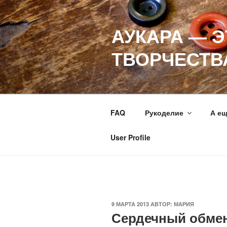
Перейти
к
АУКАРА — 
содержимому
ТВОРЧЕСТВ
FAQ
Рукоделие
А е
User Profile
ОПУБЛИКОВАНО
9 МАРТА 2013
АВТОР:
МАРИЯ
Сердечный обмен