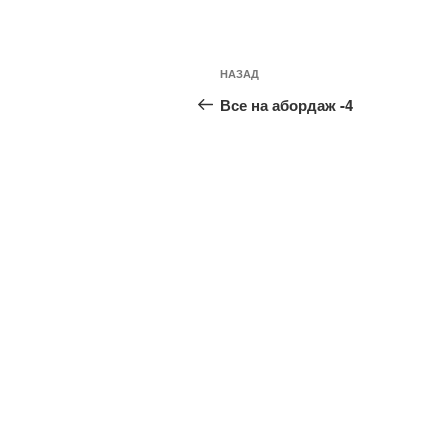
Навигация
Предыдущая
НАЗАД
по
запись:
Все на абордаж -4
записям