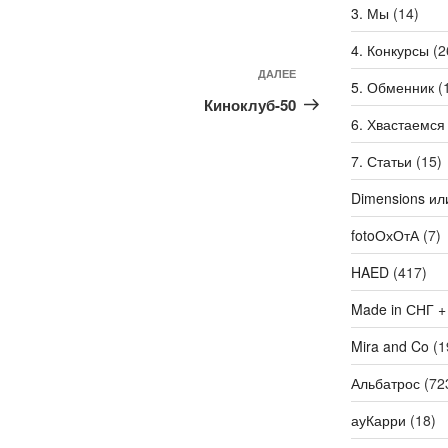
3. Мы
(14)
4. Конкурсы
(2
ДАЛЕЕ
Следующая
5. Обменник
(
запись
Киноклуб-50
6. Хвастаемся
7. Статьи
(15)
Dimensions ил
fotoОхОтА
(7)
HAED
(417)
Made in СНГ +
Mira and Co
(1
Альбатрос
(72
ауКарри
(18)