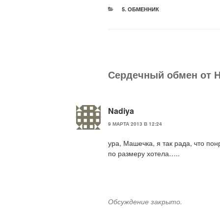
РУБРИКИ
5. ОБМЕННИК
Сердечный обмен от Н
Nadiya
9 МАРТА 2013 В 12:24
ура, Машечка, я так рада, что по
по размеру хотела…..
Обсуждение закрыто.