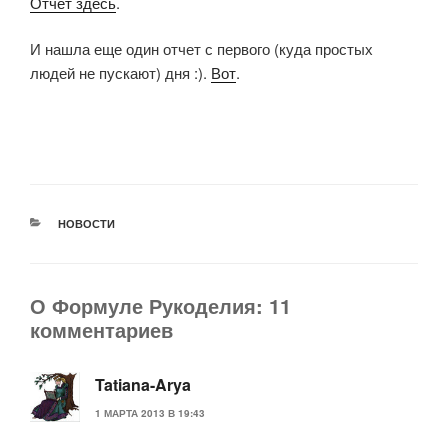
Отчет здесь
.
И нашла еще один отчет с первого (куда простых
людей не пускают) дня :).
Вот
.
РУБРИКИ
НОВОСТИ
О Формуле Рукоделия: 11
комментариев
Tatiana-Arya
1 МАРТА 2013 В 19:43