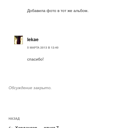
Добавила фото в тот же альбом.
lekae
5 МАРТА 2013 В 12:40
спасибо!
Обсуждение закрыто.
Навигация
Предыдущая
НАЗАД
по
запись:
Хардангер — отчет 7