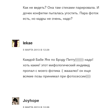
Как не видеть? Она там стихами парировала. И
дочек конфетки пыталась угостить. Пара фоток
есть, но кадры не очень, надо?
lekae
5 МАРТА 2013 В 12:29
Каждой Бабе Яге по Брэду Питту))))))) надо!
хоть какие! этот мифологический индивид
пропал с моего фотика :( жааалко! он еще
всякие позы принимал при фотосессии))))
Joyhope
5 МАРТА 2013 В 12:36