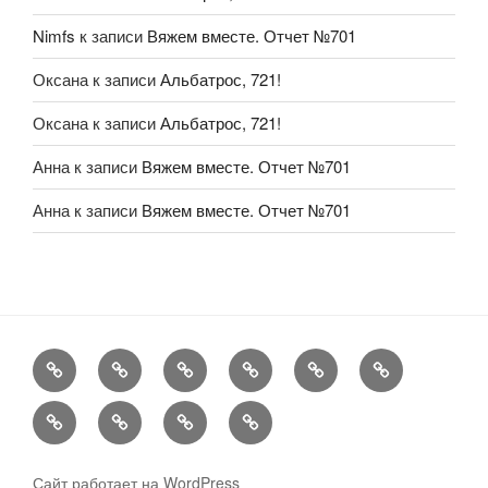
Nimfs
к записи
Вяжем вместе. Отчет №701
Оксана
к записи
Альбатрос, 721!
Оксана
к записи
Альбатрос, 721!
Анна
к записи
Вяжем вместе. Отчет №701
Анна
к записи
Вяжем вместе. Отчет №701
FAQ
Рукоделие
А
Мы
Конкурсы
Обменник
еще
Хвастаемся
Статьи
Aukara
User
Shop
Profile
Сайт работает на WordPress