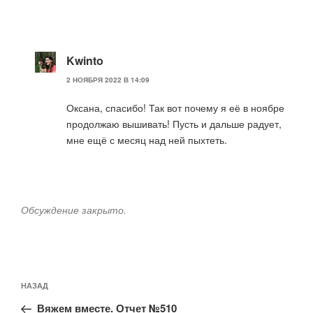
Kwinto
2 НОЯБРЯ 2022 В 14:09
Оксана, спасибо! Так вот почему я её в ноябре
продолжаю вышивать! Пусть и дальше радует,
мне ещё с месяц над ней пыхтеть.
Обсуждение закрыто.
Навигация
Предыдущая
НАЗАД
по
запись:
записям
Вяжем вместе. Отчет №510