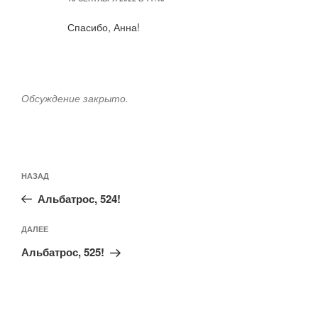
Спасибо, Анна!
Обсуждение закрыто.
Навигация
Предыдущая
НАЗАД
по
запись:
записям
Альбатрос, 524!
Следующая
ДАЛЕЕ
запись
Альбатрос, 525!