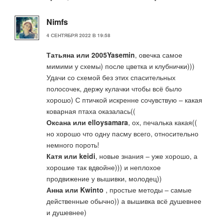
Nimfs
4 СЕНТЯБРЯ 2022 В 19:58
Татьяна или 2005Yasemin
, овечка самое
мимими у схемы) после цветка и клубнички)))
Удачи со схемой без этих спасительных
полосочек, держу кулачки чтобы всё было
хорошо) С птичкой искренне сочувствую – какая
коварная птаха оказалась((
Оксана или elloysamara
, ох, печалька какая((
но хорошо что одну пасму всего, относительно
немного пороть!
Катя или keidi
, новые знания – уже хорошо, а
хорошие так вдвойне))) и неплохое
продвижение у вышивки, молодец))
Анна или Kwinto
, простые методы – самые
действенные обычно)) а вышивка всё душевнее
и душевнее)