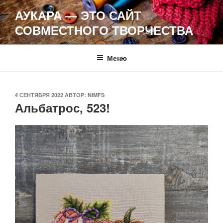
Перейти
АУКАРА — ЭТО САЙТ
к
СОВМЕСТНОГО ТВОРЧЕСТВА
содержимому
Меню
ОПУБЛИКОВАНО
4 СЕНТЯБРЯ 2022
АВТОР:
NIMFS
Альбатрос, 523!