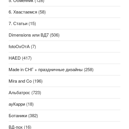
5. Обменник
(128)
6. Хвастаемся
(58)
7. Статьи
(15)
Dimensions или ВД7
(506)
fotoОхОтА
(7)
HAED
(417)
Made in СНГ + праздничные дизайны
(258)
Mira and Co
(196)
Альбатрос
(723)
ауКарри
(18)
Ботаники
(382)
ВД-пох
(16)