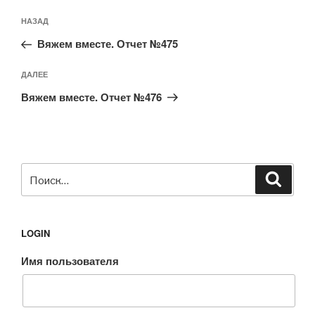
Навигация
Предыдущая
НАЗАД
по
запись:
записям
Вяжем вместе. Отчет №475
Следующая
ДАЛЕЕ
запись
Вяжем вместе. Отчет №476
Искать:
Поиск
LOGIN
Имя пользователя