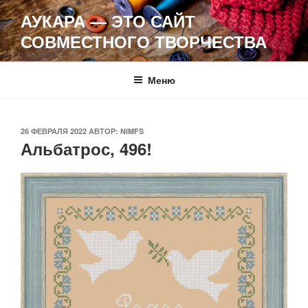
Перейти
АУКАРА — ЭТО САЙТ
к
СОВМЕСТНОГО ТВОРЧЕСТВА
содержимому
Меню
ОПУБЛИКОВАНО
26 ФЕВРАЛЯ 2022
АВТОР:
NIMFS
Альбатрос, 496!