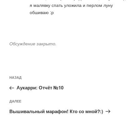
я малявку спать уложила и перлом луну
обшиваю :р
Обсуждение закрыто.
Навигация
Предыдущая
НАЗАД
по
запись:
записям
Аукарри: Отчёт №10
Следующая
ДАЛЕЕ
запись
Вышивальный марафон! Кто со мной?:)