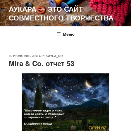
Перейти
АУКАРА — ЭТО САЙТ
к
СОВМЕСТНОГО ТВОРЧЕСТВА
содержимому
Меню
ОПУБЛИКОВАНО
19 ИЮЛЯ 2012
АВТОР:
KAYLA_NIX
Mira & Co. отчет 53