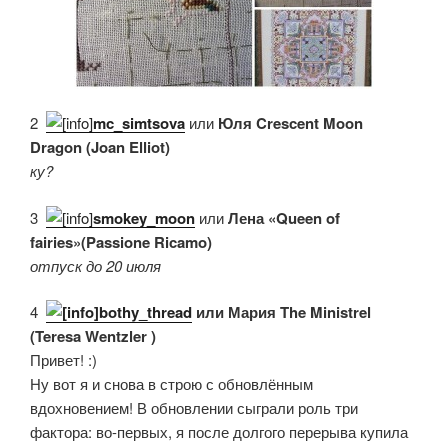
2.
mc_simtsova
или
Юля Crescent Moon
Dragon (Joan Elliot)
ку?
3.
smokey_moon
или
Лена «Queen of
fairies»(Passione Ricamo)
отпуск до 20 июля
4.
bothy_thread
или Мария The Ministrel
(Teresa Wentzler )
Привет! :)
Ну вот я и снова в строю с обновлённым
вдохновением! В обновлении сыграли роль три
фактора: во-первых, я после долгого перерыва купила