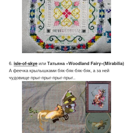
6.
isle-of-skye
или
Татьяна «Woodland Fairy»(Mirabilia)
А феечка крылышками бяк-бяк-бяк-бяк, а за ней
чудовище прыг-прыг-прыг-прыг..