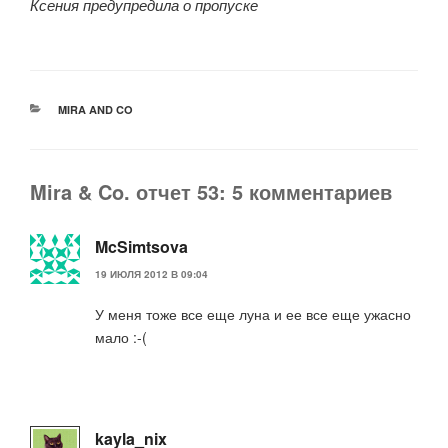
Ксения предупредила о пропуске
РУБРИКИ
MIRA AND CO
Mira & Co. отчет 53: 5 комментариев
McSimtsova
19 ИЮЛЯ 2012 В 09:04
У меня тоже все еще луна и ее все еще ужасно
мало :-(
kayla_nix