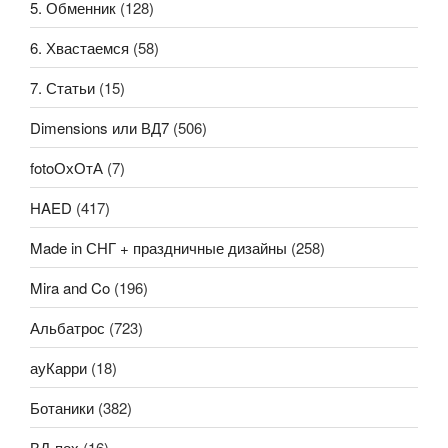
5. Обменник
(128)
6. Хвастаемся
(58)
7. Статьи
(15)
Dimensions или ВД7
(506)
fotoОхОтА
(7)
HAED
(417)
Made in СНГ + праздничные дизайны
(258)
Mira and Co
(196)
Альбатрос
(723)
ауКарри
(18)
Ботаники
(382)
ВД-пох
(16)