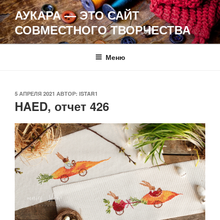
Перейти
АУКАРА — ЭТО САЙТ
к
СОВМЕСТНОГО ТВОРЧЕСТВА
содержимому
Меню
ОПУБЛИКОВАНО
5 АПРЕЛЯ 2021
АВТОР:
ISTAR1
HAED, отчет 426