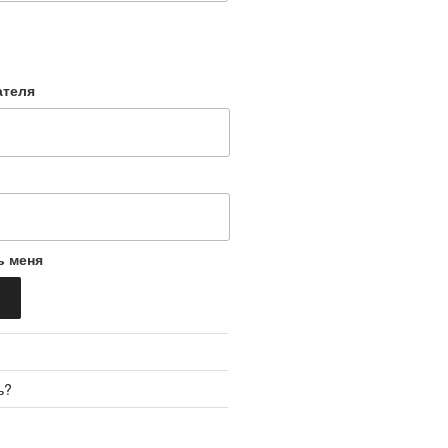
ателя
ь меня
ь?