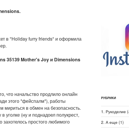
imensions.
в "Holiday furry friends" и оформила
ер.
ons 35139 Mother's Joy и Dimensions
ого, что начальство продлило онлайн
РУБРИКИ
ади этого *фейспалм*), работы
им мириться в обмен на безопасность.
1. Рукоделие
(
 в уголке (ну и поднадоел полукрест,
но захотелось простого любимого
2. А еще
(1)