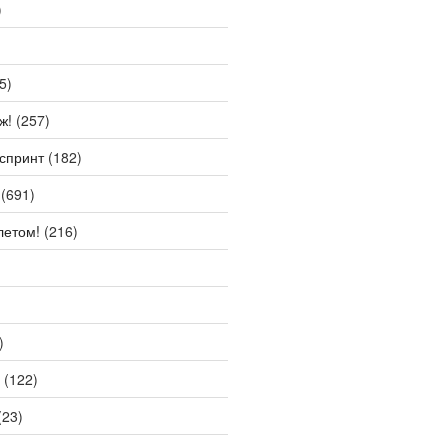
)
5)
ж!
(257)
спринт
(182)
(691)
летом!
(216)
)
(122)
(23)