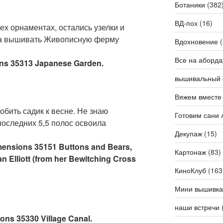
Ботаники
(382
ВД-пох
(16)
ех орнаментах, остались узелки и
ока вышивать Живописную ферму
Вдохновение
(
Все на аборда
ons 35313 Japanese Garden.
вышивальный 
Вяжем вместе
обить садик к весне. Не знаю
Готовим сани 
 последних 5,5 полос освоила
Декупаж
(15)
mensions 35151 Buttons and Bears,
Картонаж
(83)
 Elliott (from her Bewitching Cross
КиноКлуб
(163
Мини вышивка
наши встречи
ons 35330 Village Canal.