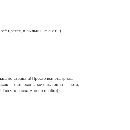
сё цветёт, а пыльцы не-е-ет! :)
ца не страшна! Просто вся эта грязь,
сок — есть осень, хочешь тепла — лето,
! Так что весна мне не особо)))