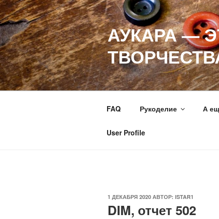
Перейти
к
АУКАРА — 
содержимому
ТВОРЧЕСТВ
FAQ
Рукоделие
А е
User Profile
ОПУБЛИКОВАНО
1 ДЕКАБРЯ 2020
АВТОР:
ISTAR1
DIM, отчет 502