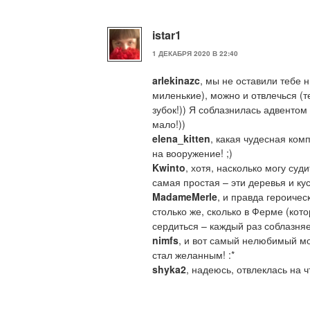
istar1
1 ДЕКАБРЯ 2020 В 22:40
arlekinazc
, мы не оставили тебе 
миленькие), можно и отвлечься (
зубок!)) Я соблазнилась адвентом
мало!))
elena_kitten
, какая чудесная ком
на вооружение! ;)
Kwinto
, хотя, насколько могу суд
самая простая – эти деревья и кус
MadameMerle
, и правда героичес
столько же, сколько в Ферме (кот
сердиться – каждый раз соблазн
nimfs
, и вот самый нелюбимый мо
стал желанным! :*
shyka2
, надеюсь, отвлеклась на 