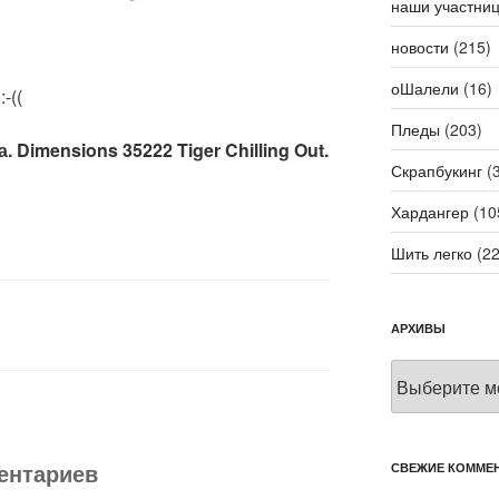
наши участни
новости
(215)
оШалели
(16)
-((
Пледы
(203)
. Dimensions 35222 Tiger Chilling Out.
Скрапбукинг
(3
Хардангер
(10
Шить легко
(22
АРХИВЫ
Архивы
ментариев
СВЕЖИЕ КОММЕ