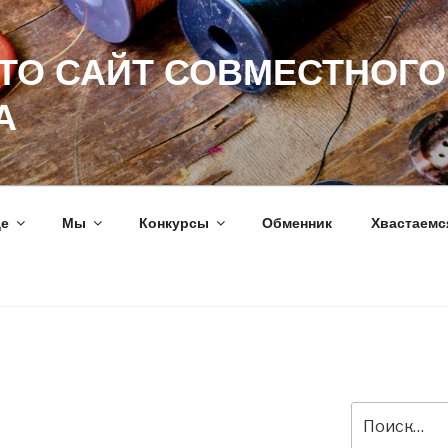
ЭТО САЙТ СОВМЕСТНОГО
А
ще
Мы
Конкурсы
Обменник
Хвастаемс
Искать: