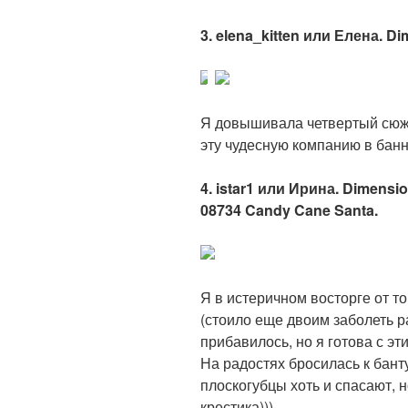
3. elena_kitten или Елена. D
Я довышивала четвертый сюжет 
эту чудесную компанию в банн
4. istar1 или Ирина. Dimensi
08734 Candy Cane Santa.
Я в истеричном восторге от т
(стоило еще двоим заболеть р
прибавилось, но я готова с эт
На радостях бросилась к банту
плоскогубцы хоть и спасают, 
крестика)))