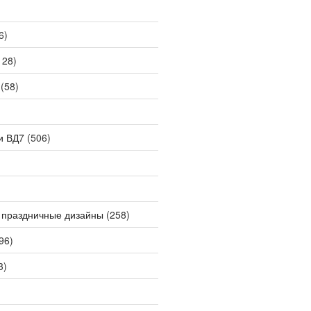
6)
128)
(58)
и ВД7
(506)
 праздничные дизайны
(258)
96)
3)