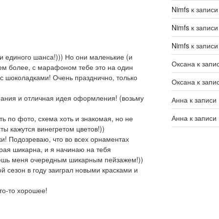
Nimfs
к запис
Nimfs
к запис
Nimfs
к запис
ни единого шанса!))) Но они маленькие (и
Оксана
к запи
тем более, с марафоном тебе это на один
 с шоколадками! Очень празднично, только
Оксана
к запи
пания и отличная идея оформления! (возьму
Анна
к записи
Анна
к записи
ить по фото, схема хоть и знакомая, но не
ты кажутся винегретом цветов!))
ки! Подозреваю, что во всех орнаментах
орая шикарна, и я начинаю на тебя
яешь меня очередным шикарным пейзажем!))
й сезон в году заиграл новыми красками и
что-то хорошее!