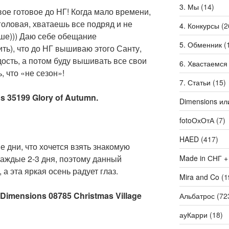
3. Мы
(14)
вое готовое до НГ! Когда мало времени,
головая, хватаешь все подряд и не
4. Конкурсы
(2
ше))) Даю себе обещание
5. Обменник
(
ить), что до НГ вышиваю этого Санту,
ость, а потом буду вышивать все свои
6. Хвастаемся
, что «не сезон»!
7. Статьи
(15)
s 35199 Glory of Autumn.
Dimensions ил
fotoОхОтА
(7)
HAED
(417)
е дни, что хочется взять знакомую
Made in СНГ +
каждые 2-3 дня, поэтому данный
а эта яркая осень радует глаз.
Mira and Co
(1
Dimensions 08785 Christmas Village
Альбатрос
(72
ауКарри
(18)