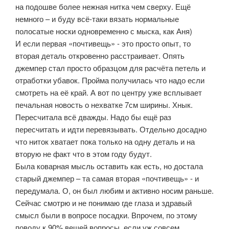
на подошве более нежная нитка чем сверху. Ещё
немного – и буду всё-таки вязать нормальные
полосатые носки одновременно с мыска, как Аня)
И если первая «почтивещь» - это просто опыт, то
вторая деталь откровенно расстраивает. Опять
джемпер стал просто образцом для расчёта петель и
отработки убавок. Пройма получилась что надо если
смотреть на её край. А вот по центру уже всплывает
печальная новость о нехватке 7см ширины. Хнык.
Пересчитала всё дважды. Надо бы ещё раз
пересчитать и идти перевязывать. Отдельно досадно
что ниток хватает пока только на одну деталь и на
вторую не факт что в этом году будут.
Была коварная мысль оставить как есть, но достала
старый джемпер – та самая вторая «почтивещь» - и
передумала. О, он был любим и активно носим раньше.
Сейчас смотрю и не понимаю где глаза и здравый
смысл были в вопросе посадки. Впрочем, по этому
поводу к 90% вещей вопросы, если уж совсем