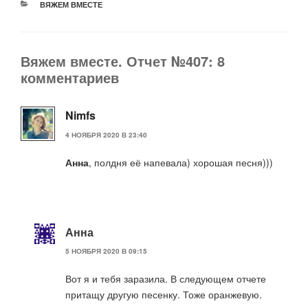
РУБРИКИ
ВЯЖЕМ ВМЕСТЕ
Вяжем вместе. Отчет №407: 8
комментариев
Nimfs
4 НОЯБРЯ 2020 В 23:40
Анна
, полдня её напевала) хорошая песня)))
Анна
5 НОЯБРЯ 2020 В 09:15
Вот я и тебя заразила. В следующем отчете
притащу другую песенку. Тоже оранжевую.