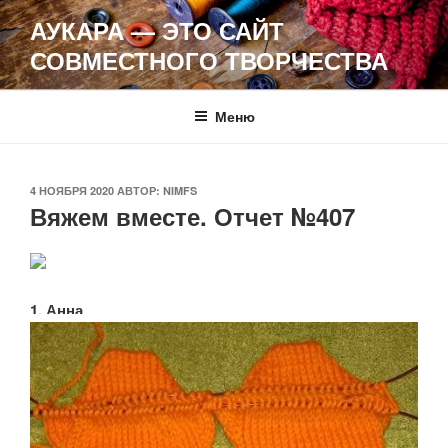
Перейти
АУКАРА — ЭТО САЙТ
к
СОВМЕСТНОГО ТВОРЧЕСТВА
содержимому
Меню
ОПУБЛИКОВАНО
4 НОЯБРЯ 2020
АВТОР:
NIMFS
Вяжем вместе. Отчет №407
1. Анна