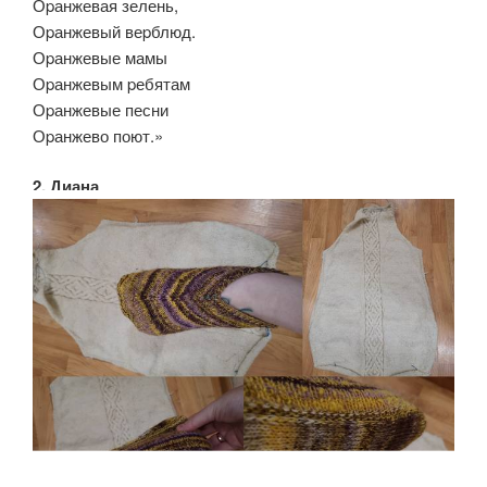
Оpанжевая зелень,
Оpанжевый веpблюд.
Оpанжевые мамы
Оpанжевым pебятам
Оpанжевые песни
Оpанжево поют.»
2. Диана