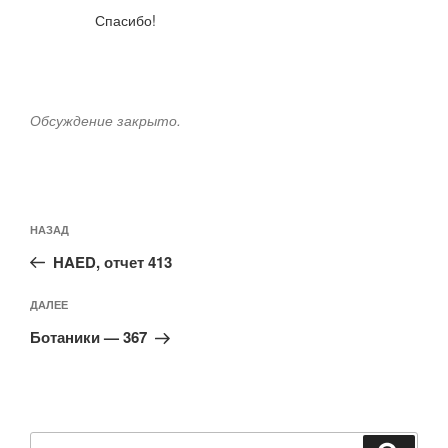
Спасибо!
Обсуждение закрыто.
Навигация
Предыдущая
НАЗАД
по
запись:
записям
HAED, отчет 413
Следующая
ДАЛЕЕ
запись
Ботаники — 367
Искать: