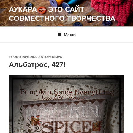
Перейти
АУКАРА — ЭТО САЙТ
к
СОВМЕСТНОГО ТВОРЧЕСТВА
содержимому
Меню
ОПУБЛИКОВАНО
16 ОКТЯБРЯ 2020
АВТОР:
NIMFS
Альбатрос, 427!