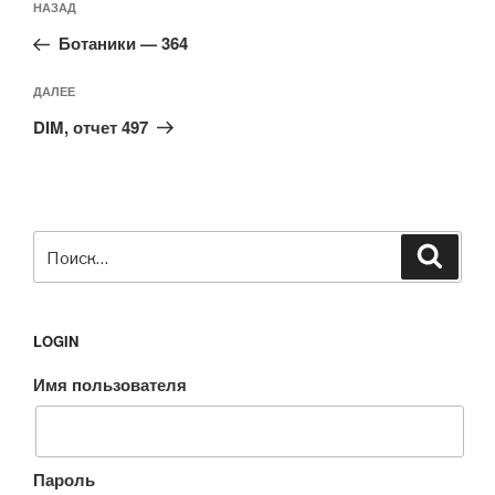
Предыдущая
НАЗАД
по
запись:
записям
Ботаники — 364
Следующая
ДАЛЕЕ
запись
DIM, отчет 497
Искать:
Поиск
LOGIN
Имя пользователя
Пароль