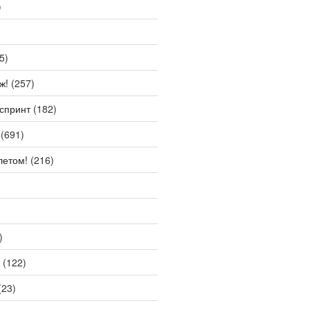
)
5)
ж!
(257)
спринт
(182)
(691)
летом!
(216)
)
(122)
(23)