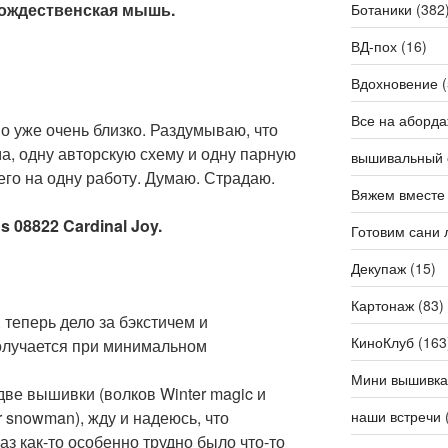
 Рождественская мышь.
Ботаники
(382
ВД-пох
(16)
Вдохновение
(
Все на аборда
о уже очень близко. Раздумываю, что
а, одну авторскую схему и одну парную
вышивальный 
его на одну работу. Думаю. Страдаю.
Вяжем вместе
s 08822 Cardinal Joy.
Готовим сани 
Декупаж
(15)
Картонаж
(83)
 теперь дело за бэкстичем и
КиноКлуб
(163
олучается при минимальном
Мини вышивка
 две вышивки (волков Winter magic и
r snowman), жду и надеюсь, что
наши встречи
раз как-то особенно трудно было что-то