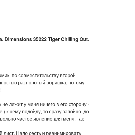
. Dimensions 35222 Tiger Chilling Out.
мик, по совместительству второй
олностью распоротый воришка, потому
!
 не лежит у меня ничего в его сторону -
ец к нему подойду, то сразу запойно, до
овольно частое явление для меня, так
ый лист. Надо сесть и реанимировать