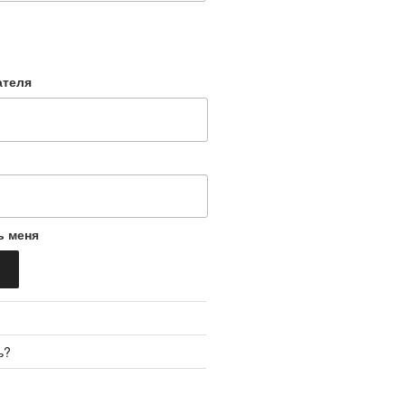
ателя
ь меня
ь?