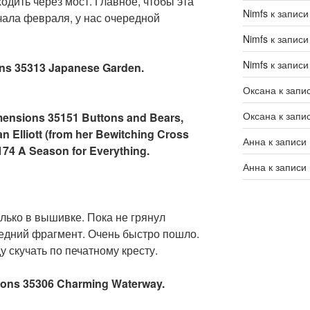
одить через мост. Главное, чтобы эта
Nimfs
к запис
чала февраля, у нас очередной
Nimfs
к запис
Nimfs
к запис
ons 35313 Japanese Garden.
Оксана
к запи
Оксана
к запи
mensions 35151 Buttons and Bears,
 Elliott (from her Bewitching Cross
Анна
к записи
174 A Season for Everything.
Анна
к записи
лько в вышивке. Пока не грянул
едний фрагмент. Очень быстро пошло.
ду скучать по печатному кресту.
ions 35306 Charming Waterway.