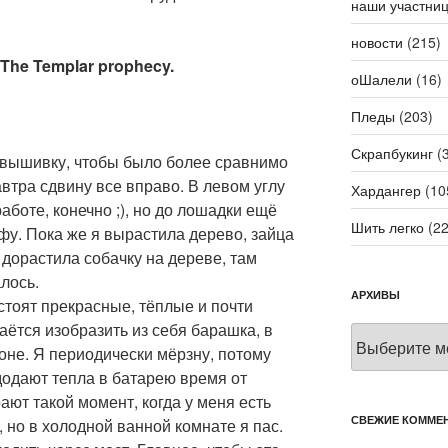
наши участни
новости
(215)
The Templar prophecy.
оШалели
(16)
Пледы
(203)
Скрапбукинг
(3
 вышивку, чтобы было более сравнимо
втра сдвину все вправо. В левом углу
Хардангер
(10
аботе, конечно ;), но до лошадки ещё
Шить легко
(22
ьфу. Пока же я вырастила дерево, зайца
и дорастила собачку на дереве, там
лось.
АРХИВЫ
 стоят прекрасные, тёплые и почти
аётся изобразить из себя барашка, в
Архивы
оне. Я периодически мёрзну, потому
одают тепла в батарею время от
ют такой момент, когда у меня есть
СВЕЖИЕ КОММЕ
 но в холодной ванной комнате я пас.