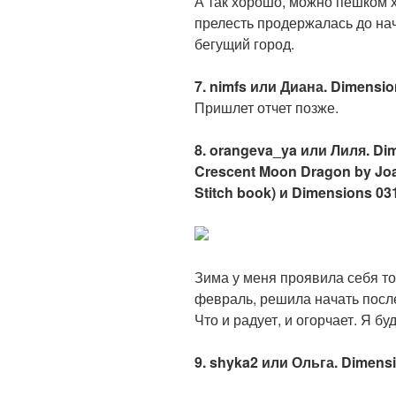
А так хорошо, можно пешком х
прелесть продержалась до на
бегущий город.
7. nimfs или Диана. Dimensi
Пришлет отчет позже.
8. orangeva_ya или Лиля. Di
Crescent Moon Dragon by Joan
Stitch book) и Dimensions 03
Зима у меня проявила себя то
февраль, решила начать посл
Что и радует, и огорчает. Я бу
9. shyka2 или Ольга. Dimens