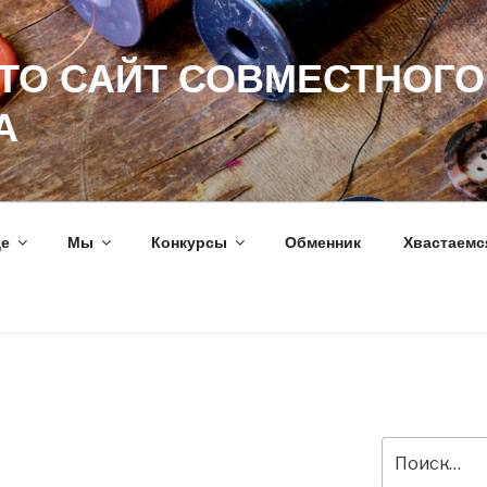
ЭТО САЙТ СОВМЕСТНОГО
А
ще
Мы
Конкурсы
Обменник
Хвастаемс
Искать: