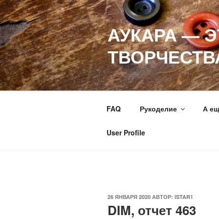
Перейти
к
АУКАРА — 
содержимому
ТВОРЧЕСТВ
FAQ
Рукоделие
А е
User Profile
ОПУБЛИКОВАНО
26 ЯНВАРЯ 2020
АВТОР:
ISTAR1
DIM, отчет 463