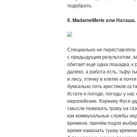
подобрать.
6. MadameMerle или Наташа. 
Специально не переставляла
с предыдущим результатом, за
обитает ещё одна лошадка, к р
далеко, а работа есть, тьфу-т
и лису, птичку в клетке и почт
буквально пять крестиков оста
Кстати о погоде, погоды у нас
европейские. Коржику Фусе уд
смысле пожевать траву на газ
как коммунальные службы нед
времени, причём подло выбира
время намазать тушку кремом,