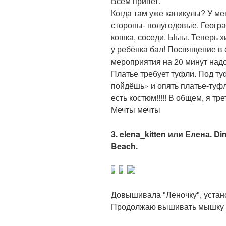
Всем привет.
Когда там уже каникулы? У ме
стороны- полугодовые. Геогра
кошка, соседи. Ыыы. Теперь хи
у ребёнка бал! Посвящение в с
мероприятия на 20 минут надо
Платье требует туфли. Под ту
пойдёшь» и опять платье-туфл
есть костюм!!!!! В общем, я 
Мечты мечты
3. elena_kitten или Елена. D
Beach.
Довышивала "Леночку", устано
Продолжаю вышивать мышку и