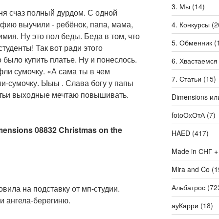
3. Мы
(14)
ня счаз полный дурдом. С одной
фию выучили - ребёнок, папа, мама,
4. Конкурсы
(2
мия. Ну это пол беды. Беда в том, что
5. Обменник
(
туденты! Так вот ради этого
 было купить платье. Ну и понеслось.
6. Хвастаемся
фли сумочку. «А сама ты в чем
7. Статьи
(15)
и-сумочку. Ыыы . Слава богу у папы
третьи выходные мечтаю повышивать.
Dimensions ил
fotoОхОтА
(7)
imensions 08832 Christmas on the
HAED
(417)
Made in СНГ +
Mira and Co
(1
Альбатрос
(72
вила на подставку от мп-студии.
 ангела-берегиню.
ауКарри
(18)