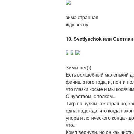
зима странная
жду весну
10. Svetlyachok или Светлана
Зимы нет)))
Есть волшебный маленький до
финиш этого года, и, почти п
что глазки косые и мы косячим
С чувством, с толком...
Тигр по нулям, аж страшно, как
одна надежда, что когда након
упора и логического конца - д
что...
Комп вернули, но он как чист