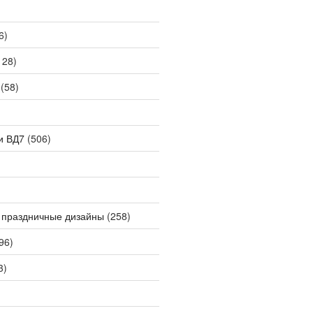
6)
128)
(58)
и ВД7
(506)
 праздничные дизайны
(258)
96)
3)