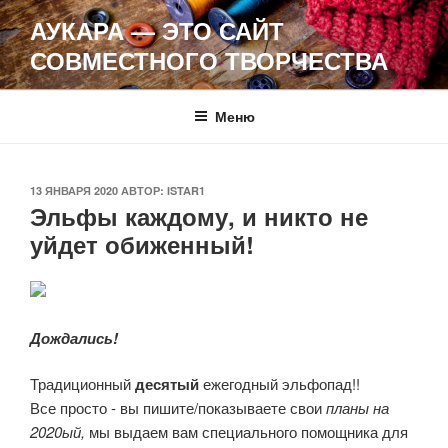
Перейти
АУКАРА — ЭТО САЙТ
к
СОВМЕСТНОГО ТВОРЧЕСТВА
содержимому
Меню
ОПУБЛИКОВАНО
13 ЯНВАРЯ 2020
АВТОР:
ISTAR1
Эльфы каждому, и никто не
уйдет обиженный!
Дождались!
Традиционный
десятый
ежегодный эльфопад!!
Все просто - вы пишите/показываете свои
планы на
2020ый,
мы выдаем вам специального помощника для