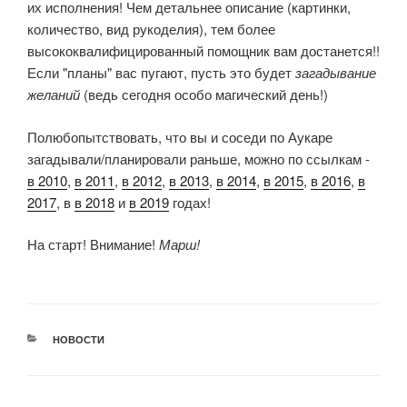
их исполнения! Чем детальнее описание (картинки,
количество, вид рукоделия), тем более
высококвалифицированный помощник вам достанется!!
Если "планы" вас пугают, пусть это будет
загадывание
желаний
(ведь сегодня особо магический день!)
Полюбопытствовать, что вы и соседи по Аукаре
загадывали/планировали раньше, можно по ссылкам -
в 2010
,
в 2011
,
в 2012
,
в 2013
,
в 2014
,
в 2015
,
в 2016
,
в
2017
, в
в 2018
и
в 2019
годах!
На старт! Внимание!
Марш!
РУБРИКИ
НОВОСТИ