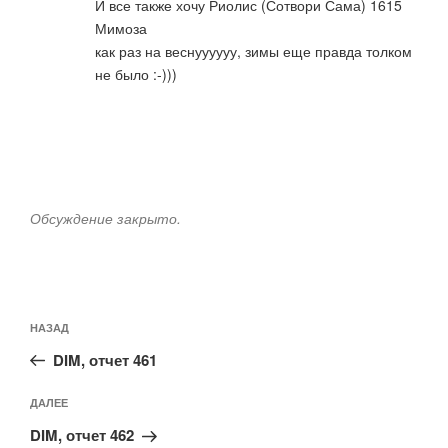
И все также хочу Риолис (Сотвори Сама) 1615
Мимоза
как раз на веснуууууу, зимы еще правда толком
не было :-)))
Обсуждение закрыто.
Навигация
Предыдущая
НАЗАД
по
запись:
записям
DIM, отчет 461
Следующая
ДАЛЕЕ
запись
DIM, отчет 462