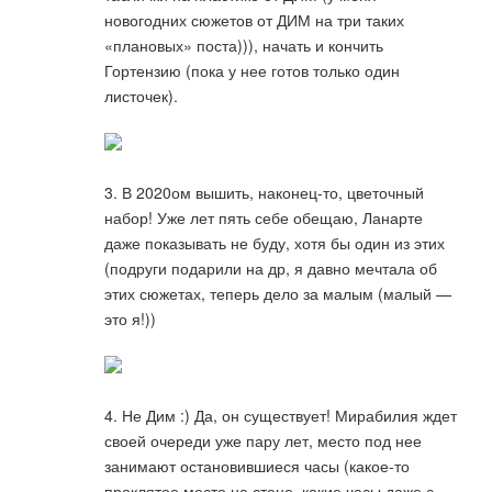
новогодних сюжетов от ДИМ на три таких
«плановых» поста))), начать и кончить
Гортензию (пока у нее готов только один
листочек).
3. В 2020ом вышить, наконец-то, цветочный
набор! Уже лет пять себе обещаю, Ланарте
даже показывать не буду, хотя бы один из этих
(подруги подарили на др, я давно мечтала об
этих сюжетах, теперь дело за малым (малый —
это я!))
4. Не Дим :) Да, он существует! Мирабилия ждет
своей очереди уже пару лет, место под нее
занимают остановившиеся часы (какое-то
проклятое место на стене, какие часы даже с