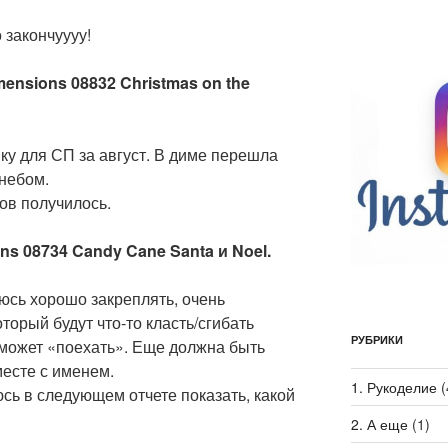
 закончуууу!
imensions 08832 Christmas on the
ку для СП за август. В диме перешла
 небом.
ков получилось.
ons 08734 Candy Cane Santa и Noel.
юсь хорошо закреплять, очень
оторый будут что-то класть/сгибать
РУБРИКИ
может «поехать». Еще должна быть
месте с именем.
1. Рукоделие
(
сь в следующем отчете показать, какой
2. А еще
(1)