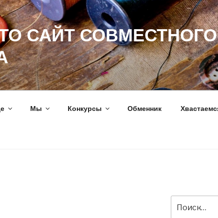
ЭТО САЙТ СОВМЕСТНОГО
А
ще
Мы
Конкурсы
Обменник
Хвастаемс
Искать: