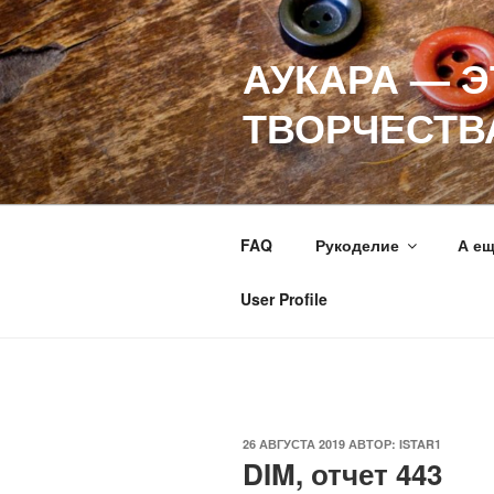
Перейти
к
АУКАРА — 
содержимому
ТВОРЧЕСТВ
FAQ
Рукоделие
А е
User Profile
ОПУБЛИКОВАНО
26 АВГУСТА 2019
АВТОР:
ISTAR1
DIM, отчет 443