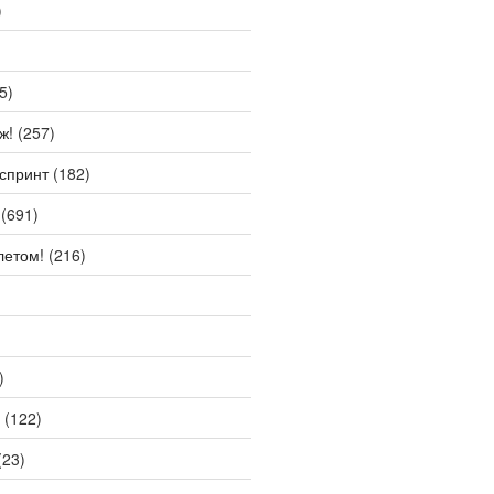
)
5)
ж!
(257)
спринт
(182)
(691)
летом!
(216)
)
(122)
(23)