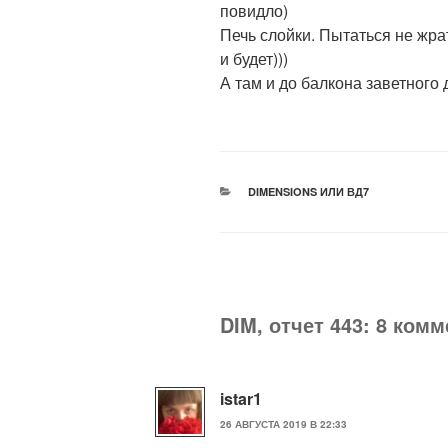
повидло)
Печь слойки. Пытаться не жрат
и будет)))
А там и до балкона заветного д
РУБРИКИ
DIMENSIONS ИЛИ ВД7
DIM, отчет 443: 8 ком
istar1
26 АВГУСТА 2019 В 22:33