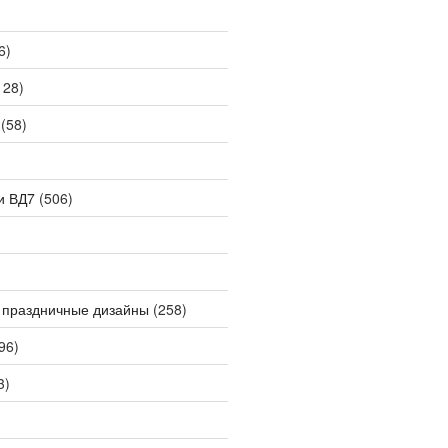
6)
128)
(58)
и ВД7
(506)
 праздничные дизайны
(258)
96)
3)