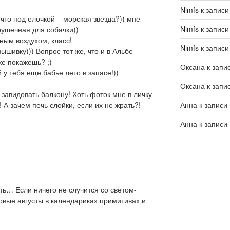
Nimfs
к запис
что под елочкой – морская звезда?)) мне
Nimfs
к запис
грушечная для собачки))
ным воздухом, класс!
Nimfs
к запис
ышивку))) Вопрос тот же, что и в Альбе –
е покажешь? ;)
Оксана
к запи
 у тебя еще бабье лето в запасе!))
Оксана
к запи
завидовать балкону! Хоть фоток мне в личку
Анна
к записи
 А зачем печь слойки, если их не жрать?!
Анна
к записи
ть… Если ничего не случится со светом-
товые августы в календариках примитивах и