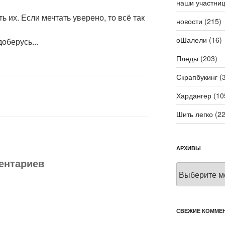
наши участни
ь их. Если мечтать уверено, то всё так
новости
(215)
оШалели
(16)
оберусь...
Пледы
(203)
Скрапбукинг
(3
Хардангер
(10
Шить легко
(22
АРХИВЫ
ментариев
Архивы
СВЕЖИЕ КОММЕ