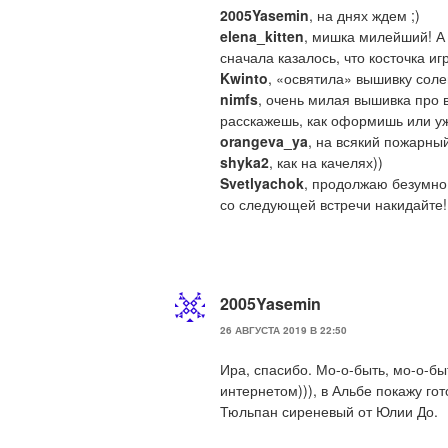
2005Yasemin
, на днях ждем ;)
elena_kitten
, мишка милейший! А 
сначала казалось, что косточка и
Kwinto
, «освятила» вышивку соле
nimfs
, очень милая вышивка про в
расскажешь, как оформишь или уж
orangeva_ya
, на всякий пожарный
shyka2
, как на качелях))
Svetlyachok
, продолжаю безумно 
со следующей встречи накидайте!!
2005Yasemin
26 АВГУСТА 2019 В 22:50
Ира, спасибо. Мо-о-быть, мо-о-бы
интернетом))), в Альбе покажу го
Тюльпан сиреневый от Юлии До.