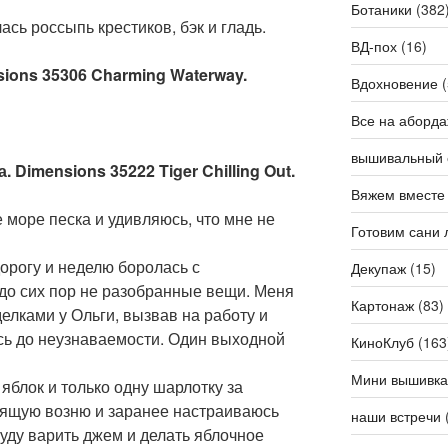
Ботаники
(382
сь россыпь крестиков, бэк и гладь.
ВД-пох
(16)
sions 35306 Charming Waterway.
Вдохновение
(
Все на аборда
вышивальный 
. Dimensions 35222 Tiger Chilling Out.
Вяжем вместе
море песка и удивляюсь, что мне не
Готовим сани 
орогу и неделю боролась с
Декупаж
(15)
: до сих пор не разобранные вещи. Меня
Картонаж
(83)
лками у Ольги, вызвав на работу и
ь до неузнаваемости. Один выходной
КиноКлуб
(163
Мини вышивка
яблок и только одну шарлотку за
оящую возню и заранее настраиваюсь
наши встречи
Буду варить джем и делать яблочное