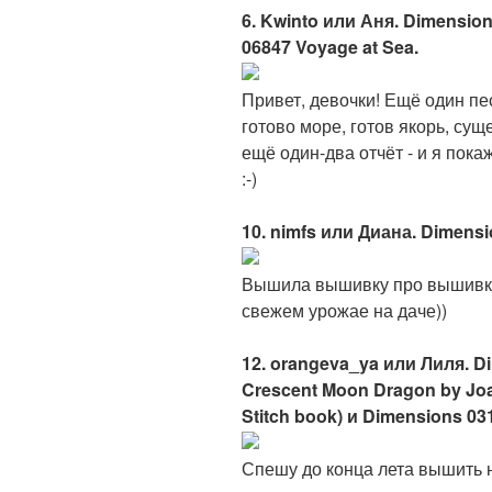
6. Kwinto или Аня. Dimensio
06847 Voyage at Sea.
Привет, девочки! Ещё один пе
готово море, готов якорь, сущ
ещё один-два отчёт - и я пока
:-)
10. nimfs или Диана. Dimens
Вышила вышивку про вышивку 
свежем урожае на даче))
12. orangeva_ya или Лиля. D
Crescent Moon Dragon by Joan
Stitch book) и Dimensions 03
Спешу до конца лета вышить 