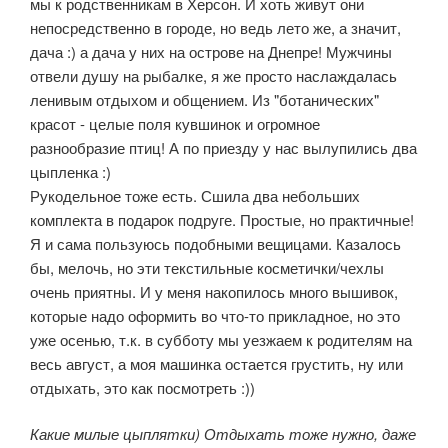
мы к родственникам в Херсон. И хоть живут они
непосредственно в городе, но ведь лето же, а значит,
дача :) а дача у них на острове на Днепре! Мужчины
отвели душу на рыбалке, я же просто наслаждалась
ленивым отдыхом и общением. Из "ботанических"
красот - целые поля кувшинок и огромное
разнообразие птиц! А по приезду у нас вылупились два
цыпленка :)
Рукодельное тоже есть. Сшила два небольших
комплекта в подарок подруге. Простые, но практичные!
Я и сама пользуюсь подобными вещицами. Казалось
бы, мелочь, но эти текстильные косметички/чехлы
очень приятны. И у меня накопилось много вышивок,
которые надо оформить во что-то прикладное, но это
уже осенью, т.к. в субботу мы уезжаем к родителям на
весь август, а моя машинка остается грустить, ну или
отдыхать, это как посмотреть :))
Какие милые цыплятки) Отдыхать тоже нужно, даже