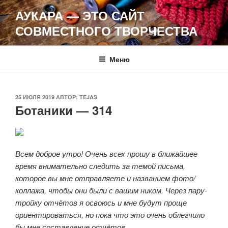
Перейти
АУКАРА — ЭТО САЙТ
к
СОВМЕСТНОГО ТВОРЧЕСТВА
содержимому
Меню
ОПУБЛИКОВАНО
25 ИЮЛЯ 2019
АВТОР:
TEJAS
Ботаники — 314
Всем доброе утро! Очень всех прошу в ближайшее
время внимательно следить за темой письма,
которое вы мне отправляете и названием фото/
коллажа, чтобы они были с вашим ником. Через пару-
тройку отчётов я освоюсь и мне будут проще
ориентироваться, но пока что это очень облегчило
бы мне составление отчётов.