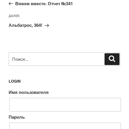
запись:
записям
Вяжем вместе. Отчет №341
Следующая
ДАЛЕЕ
запись
Альбатрос, 364!
Искать:
Поиск
LOGIN
Имя пользователя
Пароль