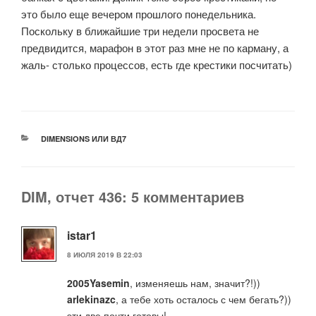
это было еще вечером прошлого понедельника.
Поскольку в ближайшие три недели просвета не
предвидится, марафон в этот раз мне не по карману, а
жаль- столько процессов, есть где крестики посчитать)
РУБРИКИ
DIMENSIONS ИЛИ ВД7
DIM, отчет 436: 5 комментариев
istar1
8 ИЮЛЯ 2019 В 22:03
2005Yasemin
, изменяешь нам, значит?!))
arlekinazc
, а тебе хоть осталось с чем бегать?))
эти две почти готовы!