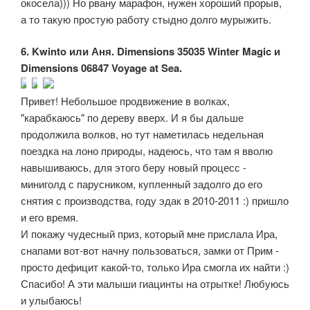
окосела))) Но рвану марафон, нужен хороший прорыв,
а то такую простую работу стыдно долго мурыжить.
6. Kwinto или Аня. Dimensions 35035 Winter Magic и
Dimensions 06847 Voyage at Sea.
Привет! Небольшое продвижение в волках,
"карабкаюсь" по дереву вверх. И я бы дальше
продолжила волков, но тут наметилась недельная
поездка на лоно природы, надеюсь, что там я вволю
навышиваюсь, для этого беру новый процесс -
миниголд с парусником, купленный задолго до его
снятия с производства, году эдак в 2010-2011 :) пришло
и его время.
И покажу чудесный приз, который мне прислала Ира,
снапами вот-вот начну пользоваться, замки от Прим -
просто дефицит какой-то, только Ира смогла их найти :)
Спасибо! А эти малыши гиацинты на отрытке! Любуюсь
и улыбаюсь!