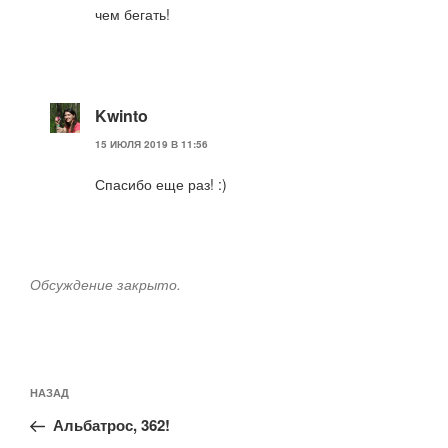
чем бегать!
Kwinto
15 ИЮЛЯ 2019 В 11:56
Спасибо еще раз! :)
Обсуждение закрыто.
Навигация
Предыдущая
НАЗАД
по
запись:
записям
Альбатрос, 362!