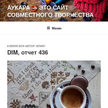
Перейти
АУКАРА — ЭТО САЙТ
к
СОВМЕСТНОГО ТВОРЧЕСТВА
содержимому
Меню
ОПУБЛИКОВАНО
8 ИЮЛЯ 2019
АВТОР:
ISTAR1
DIM, отчет 436