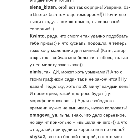
elena_kitten
, ого!! вот так сюрприз! Уверена, бэк
в Цветах был тем еще геморроем!)) Почти две
тыщи сходу… помню-помню, ты серьезный
соперник! ;)
Kwinto
, рада, что смогли так удачно подобрать
тебе призы ;) и что куснапы подошли, я теперь
тоже хочу маленькие для миника! (Катя, автор
открыток – сейчас моя большая любовь, только
у нее милоту заказываю))
nimfs
, так, ДИ, может хоть урывками?! А то с
твоим графиком садик так и не закончится!! Ну
давай! Недельку, хоть по 20 минут каждый день!
И посмотрим, какой прогресс будет (тут
марафоним как раз…) А для свободного
времени нужно не вышивать, нужно колдовать!
orangeva_ya
, гыгы, знаю, что дело серьезное,
но звучит прикольно – «вышила ничего»)) а что
с неделей, причудливо хорошо или не очень?
shyka2
, вот это боевой настрой, вот это моя