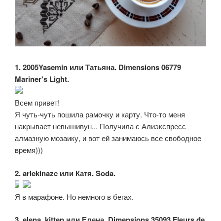
1. 2005Yasemin или Татьяна. Dimensions 06779
Mariner's Light.
Всем привет!
Я чуть-чуть пошила рамочку и карту. Что-то меня
накрывает невышивун... Получила с Алиэкспресс
алмазную мозаику, и вот ей занимаюсь все свободное
время)))
2. arlekinazc или Катя. Soda.
Я в марафоне. Но немного в бегах.
3. elena_kitten или Елена. Dimensions 35093 Fleurs de