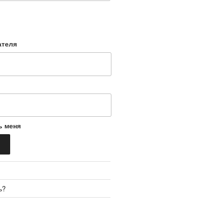
ателя
ь меня
ь?