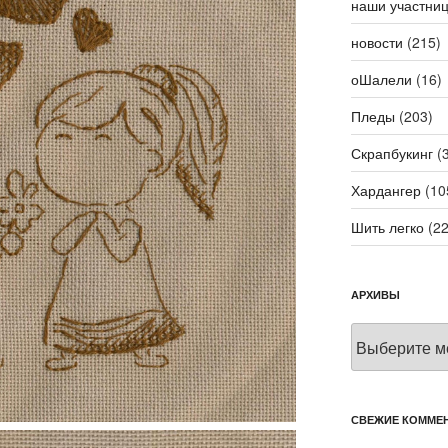
наши участни
новости
(215)
оШалели
(16)
Пледы
(203)
Скрапбукинг
(3
Хардангер
(10
Шить легко
(22
АРХИВЫ
Архивы
СВЕЖИЕ КОММЕ