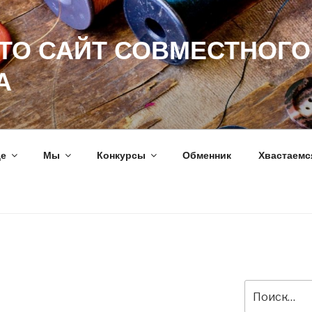
ЭТО САЙТ СОВМЕСТНОГО
А
ще
Мы
Конкурсы
Обменник
Хвастаемс
Искать: