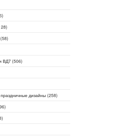
6)
128)
(58)
и ВД7
(506)
 праздничные дизайны
(258)
96)
3)