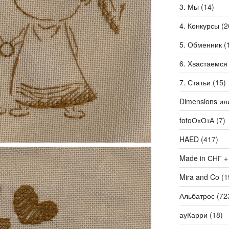
3. Мы
(14)
4. Конкурсы
(2
5. Обменник
(
6. Хвастаемся
7. Статьи
(15)
Dimensions ил
fotoОхОтА
(7)
HAED
(417)
Made in СНГ +
Mira and Co
(1
Альбатрос
(72
ауКарри
(18)