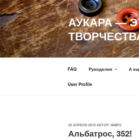
Перейти
к
АУКАРА — 
содержимому
ТВОРЧЕСТВ
FAQ
Рукоделие
А е
User Profile
ОПУБЛИКОВАНО
20 АПРЕЛЯ 2019
АВТОР:
NIMFS
Альбатрос, 352!