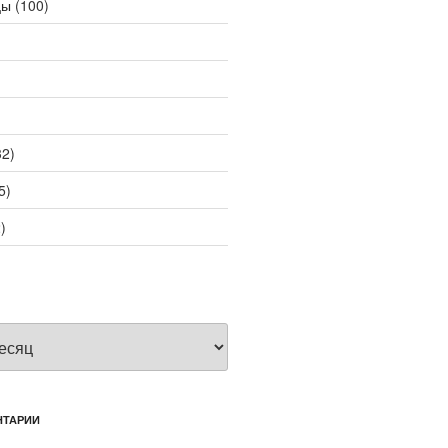
цы
(100)
2)
5)
)
НТАРИИ