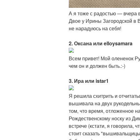
А я тоже с радостью — вчера
Двое у Ирины Загородской в В
не нарадуюсь на себя!
2. Оксана или elloysamara
Всем привет! Мой олененок Р
чем он и должен быть.:-)
3. Ира или istar1
Я решила схитрить и отчитать
вышивала на двух рукодельны
том, что время, отложенное н
Рождественскому носку из Дим
встрече (кстати, я говорила, 
стоит сказать "вышивальщицы