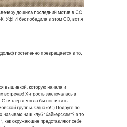
 ввечеру дошила последний мотив в СО
К. Уф! И бэк победила в этом СО, вот я
удольф постепенно превращается в то,
ся вышивкой, которую начала и
х встречах! Хитрость заключалась в
а Сэмплер я могла бы посвятить
овской группы. Однако! :) Подруге по
что называю наш клуб "байкерским"? а то
", как окружающие представляют себе