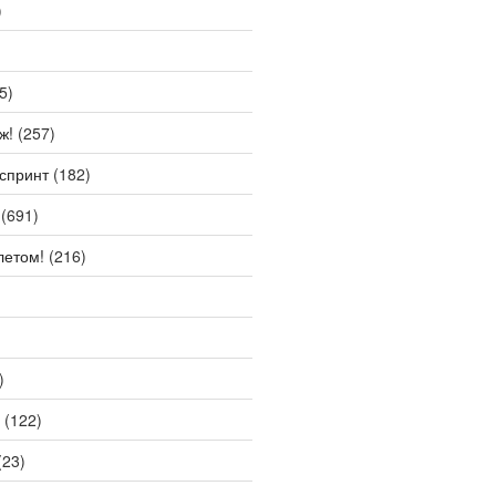
)
5)
ж!
(257)
спринт
(182)
(691)
летом!
(216)
)
(122)
(23)