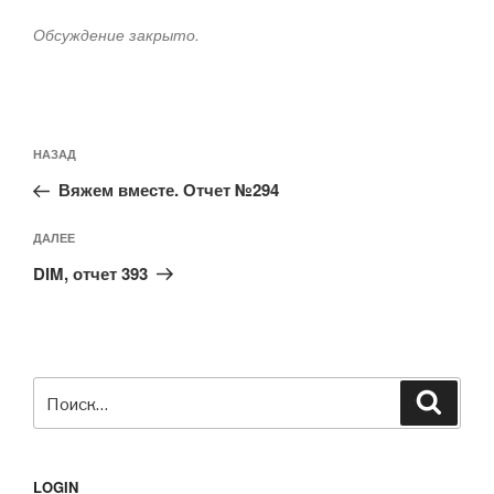
Обсуждение закрыто.
Навигация
Предыдущая
НАЗАД
по
запись:
записям
Вяжем вместе. Отчет №294
Следующая
ДАЛЕЕ
запись
DIM, отчет 393
Искать:
Поиск
LOGIN