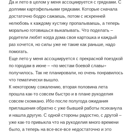
Да и лето в целом у меня ассоциируется с грядками. С
долгими картофельными грядками. Которые сначала
достаточно бодро сажаешь, потом с искренней
нелюбовь к каждому кустику пропалываешь, а теперь
морально готовишься выкапывать. Что поделать –
родители любят когда дома своя картошка и каждый
раз хочется, но силы уже не такие как раньше, надо
помогать.
Еще лето у меня ассоциируется с прекрасной поездкой
по городам в июне – «по местам боевой славы»
получилось. Так не планировали, но очень понравилось
что тематически вышло.
К некоторому сожалению, вторая половина лета
прошла как-то совсем быстро и в плане рукоделия
совсем скомкано. Ибо после полугода ожидания
приглашения обратно с уже бывшей работы психанула
и нашла другую. С одной стороны радостно, с другой –
уже как-то привыкла что на рукоделия много времени
было, а теперь на все-все-все недостаточно и это