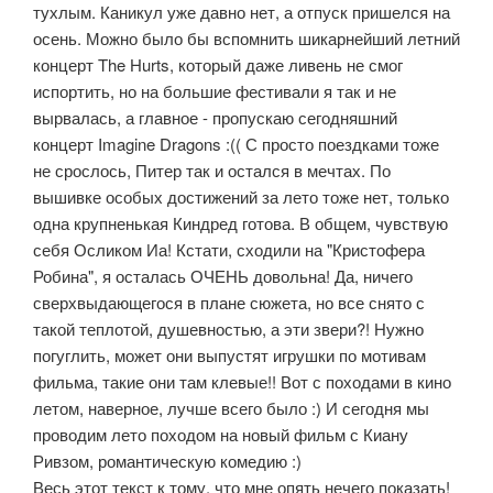
тухлым. Каникул уже давно нет, а отпуск пришелся на
осень. Можно было бы вспомнить шикарнейший летний
концерт The Hurts, который даже ливень не смог
испортить, но на большие фестивали я так и не
вырвалась, а главное - пропускаю сегодняшний
концерт Imagine Dragons :(( С просто поездками тоже
не срослось, Питер так и остался в мечтах. По
вышивке особых достижений за лето тоже нет, только
одна крупненькая Киндред готова. В общем, чувствую
себя Осликом Иа! Кстати, сходили на "Кристофера
Робина", я осталась ОЧЕНЬ довольна! Да, ничего
сверхвыдающегося в плане сюжета, но все снято с
такой теплотой, душевностью, а эти звери?! Нужно
погуглить, может они выпустят игрушки по мотивам
фильма, такие они там клевые!! Вот с походами в кино
летом, наверное, лучше всего было :) И сегодня мы
проводим лето походом на новый фильм с Киану
Ривзом, романтическую комедию :)
Весь этот текст к тому, что мне опять нечего показать!