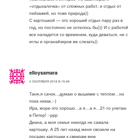
«отдыхалочка» от сложных работ, и отдых от
пейзажей, но тоже природа))
С картошкой — это хороший отдых пару раз в
год, но постоянно не хотелось бы))) И с работой
все наладится со временем, куда деваться, не с
иглы и органайзеров же слезать))
elloysamara
2 СЕНТЯБРЯ 2018 В 10:49
Таня,я сачок…думаю о вышивке с теплом…но
пока никак.:-)
Ира, море-это хорошо…а я…а я…21-го улетаю
в Питер! :-ррр
Диана, а моя семья никогда не сажала
картошку. А 25 лет назад меня свозили на
посадку картошки к свекрам-мне