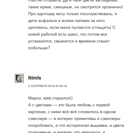
такие яркие, смешные, но смотрятся органично!
Про картошку могу только посочувствовать, я
дите асфальта и всеми лапами за него
цепляюсь, если меня пытаются оттащить( С
новой работой есть шанс, что потом все
устаканится, свыкнется и времени станет
побольше?
Nimfs
5 СЕНТЯБРЯ 2018 В 09:18
Мерси, мяв старался))
А с цветами — это была любовь с первой
картинки, с ними всё-всё сложилось в одном
сэмплере — и интерес примитивы и сэмплеры
попробовать, и что историчная вышивка, и цвета
позитивные, и интерес что авантюра, и