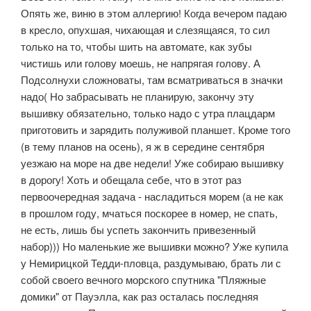
Опять же, виню в этом аллергию! Когда вечером падаю
в кресло, опухшая, чихающая и слезящаяся, то сил
только на то, чтобы шить на автомате, как зубы
чистишь или голову моешь, не напрягая голову. А
Подсолнухи сложноваты, там всматриваться в значки
надо( Но забрасывать не планирую, закончу эту
вышивку обязательно, только надо с утра плацдарм
приготовить и зарядить полуживой планшет. Кроме того
(в тему планов на осень), я ж в середине сентября
уезжаю на море на две недели! Уже собираю вышивку
в дорогу! Хоть и обещала себе, что в этот раз
первоочередная задача - насладиться морем (а не как
в прошлом году, мчаться поскорее в номер, не спать,
не есть, лишь бы успеть закончить привезенный
набор))) Но маленькие же вышивки можно? Уже купила
у Немирицкой Тедди-пловца, раздумываю, брать ли с
собой своего вечного морского спутника "Пляжные
домики" от Пауэлла, как раз осталась последняя