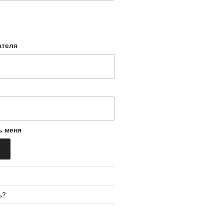
ателя
ь меня
ь?