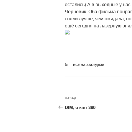
остались) А в выходные у нас 
Черновик. Оба фильма понрав
сняли лучше, чем ожидала, но 
ещё сегодня на лазерную эпил
РУБРИКИ
ВСЕ НА АБОРДАЖ!
Навигация
Предыдущая
НАЗАД
по
запись:
DIM, отчет 380
записям