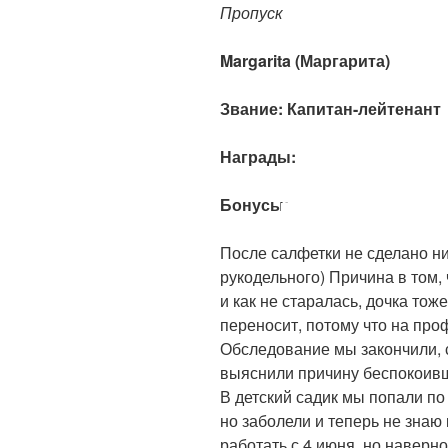
Пропуск
Margarita (Маргарита)
Звание: Капитан-лейтенант
Награды:
Бонусы:
После салфетки не сделано ни
рукодельного) Причина в том,
и как не старалась, дочка тож
переносит, потому что на про
Обследование мы закончили, с
выяснили причину беспокоив
В детский садик мы попали по
но заболели и теперь не знаю 
работать с 4 июня, но наверн