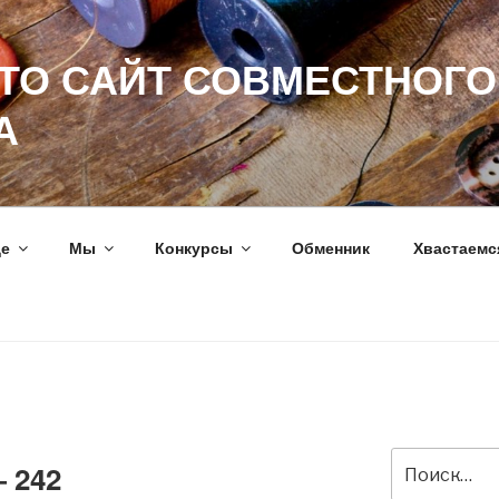
ЭТО САЙТ СОВМЕСТНОГО
А
ще
Мы
Конкурсы
Обменник
Хвастаемс
Искать:
 242