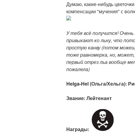
Думаю, какие-нибудь цветочки 
компенсации "мучения" с волн
У тебя всё получится! Очен
привыкают ко льну, что пот
простую канву (потом можеш
тоже равномерка, но, может, 
первый отрез льа вообще мет
пожалела)
Helga-Hel (Ольга/Хельга): Р
Звание: Лейтенант
Награды: