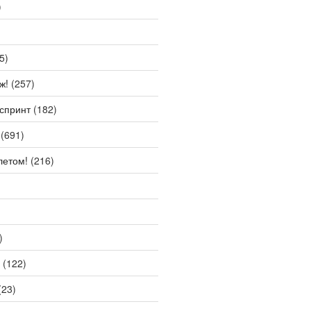
)
5)
ж!
(257)
спринт
(182)
(691)
летом!
(216)
)
(122)
(23)