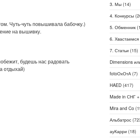
3. Мы
(14)
4. Конкурсы
(2
том. Чуть-чуть повышивала бабочку.)
5. Обменник
(
вение на вышивку.
6. Хвастаемся
7. Статьи
(15)
побежит, будешь нас радовать
Dimensions ил
а отдыхай)
fotoОхОтА
(7)
HAED
(417)
Made in СНГ +
Mira and Co
(1
Альбатрос
(72
ауКарри
(18)