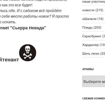
наши участни
 как это все будет!
новости
(215)
лись обе. И с садиком всё пройдёт
 себе место работы новое? Я просто
оШалели
(16)
ю искать.
nset "
Сьерра Невада"
Пледы
(203)
Скрапбукинг
(3
Хардангер
(10
Шить легко
(22
йтенант
АРХИВЫ
Архивы
СВЕЖИЕ КОММЕ