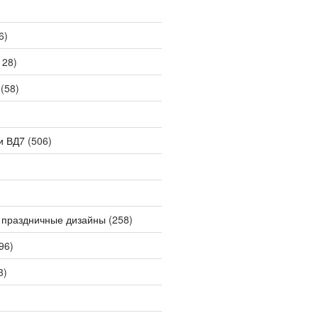
6)
128)
(58)
и ВД7
(506)
 праздничные дизайны
(258)
96)
3)