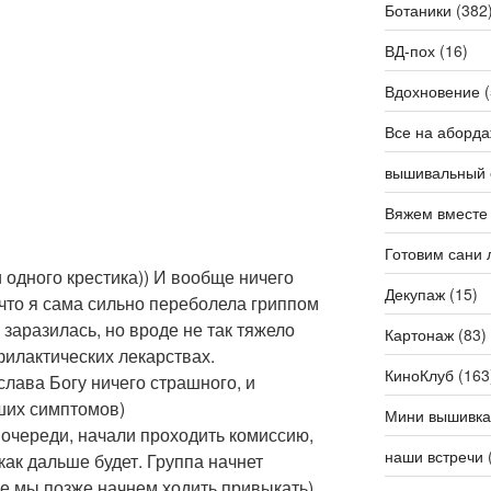
Ботаники
(382
ВД-пох
(16)
Вдохновение
(
Все на аборда
вышивальный 
Вяжем вместе
Готовим сани 
 одного крестика)) И вообще ничего
Декупаж
(15)
 что я сама сильно переболела гриппом
е заразилась, но вроде не так тяжело
Картонаж
(83)
филактических лекарствах.
КиноКлуб
(163
лава Богу ничего страшного, и
ших симптомов)
Мини вышивка
 очереди, начали проходить комиссию,
наши встречи
как дальше будет. Группа начнет
ое мы позже начнем ходить привыкать)