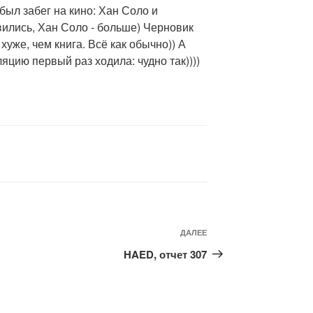
был забег на кино: Хан Соло и
ились, Хан Соло - больше) Черновик
хуже, чем книга. Всё как обычно)) А
яцию первый раз ходила: чудно так))))
ДАЛЕЕ
Следующая
запись
HAED, отчет 307