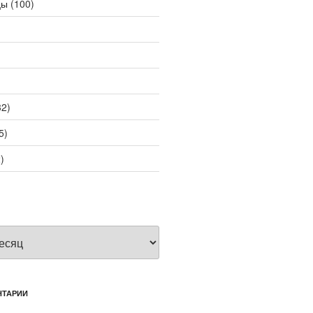
цы
(100)
2)
5)
)
НТАРИИ