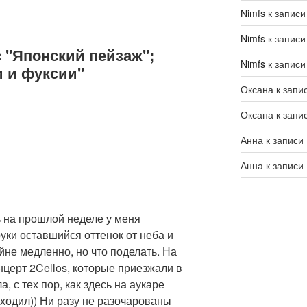
Nimfs
к запис
Nimfs
к запис
с "Японский пейзаж";
Nimfs
к запис
и и фуксии"
Оксана
к запи
Оксана
к запи
Анна
к записи
Анна
к записи
ь на прошлой неделе у меня
 руки оставшийся оттенок от неба и
йне медленно, но что поделать. На
церт 2Cellos, которые приезжали в
а, с тех пор, как здесь на аукаре
к ходил)) Ни разу не разочарованы