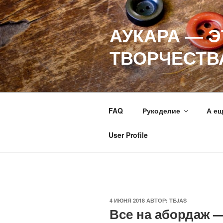
Перейти
к
АУКАРА — 
содержимому
ТВОРЧЕСТВ
FAQ
Рукоделие
А е
User Profile
ОПУБЛИКОВАНО
4 ИЮНЯ 2018
АВТОР:
TEJAS
Все на абордаж —