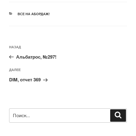
РУБРИКИ
ВСЕ НА АБОРДАЖ!
Навигация
Предыдущая
НАЗАД
по
запись:
записям
Альбатрос, №297!
Следующая
ДАЛЕЕ
запись
DIM, отчет 369
Искать:
Поиск