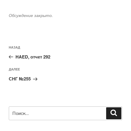
Обсуждение закрыто.
Навигация
Предыдущая
НАЗАД
по
запись:
записям
HAED, отчет 292
Следующая
ДАЛЕЕ
запись
СНГ №255
Искать:
Поиск