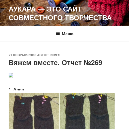
Перейти
АУКАРА — ЭТО САЙТ
к
СОВМЕСТНОГО ТВОРЧЕСТВА
содержимому
Меню
ОПУБЛИКОВАНО
21 ФЕВРАЛЯ 2018
АВТОР:
NIMFS
Вяжем вместе. Отчет №269
1.
Анна