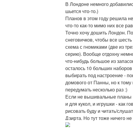
В Лондоне немного добавилис
шьется что-то.)
Планов в этом году решила не
что-то как-то мимо них все ра
Точно хочу дошить Лондон. П
снеговичков, чтобы все шесть
схема с гномиками (две из т
серию). Вообще отдохну немно
что-нибудь большое из запасо
осталось 10 больших наборов (
выбирать под настроение - по
домового от Панны, но к тому 
передумать несколько раз :)
Если не вышивальные планы - 
и для кукол, и игрушки - как г
рисовать буду и читать/слушать
Дзирта. Но тут тоже ничего не