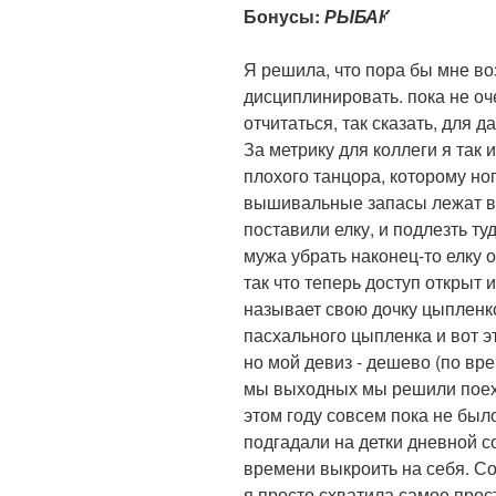
Бонусы:
РЫБАК
Я решила, что пора бы мне в
дисциплинировать. пока не оч
отчитаться, так сказать, для 
За метрику для коллеги я так и
плохого танцора, которому ног
вышивальные запасы лежат в
поставили елку, и подлезть т
мужа убрать наконец-то елку о
так что теперь доступ открыт 
называет свою дочку цыпленк
пасхального цыпленка и вот э
но мой девиз - дешево (по вре
мы выходных мы решили поехат
этом году совсем пока не было
подгадали на детки дневной со
времени выкроить на себя. Со
я просто схватила самое прост