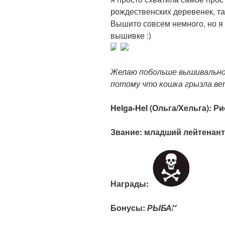
рождественских деревенек, та
Вышито совсем немного, но я с
вышивке :)
Желаю побольше вышивальног
потому что кошка грызла ве
Helga-Hel (Ольга/Хельга): Р
Звание: младший лейтенант
Награды:
Бонусы:
РЫБАК