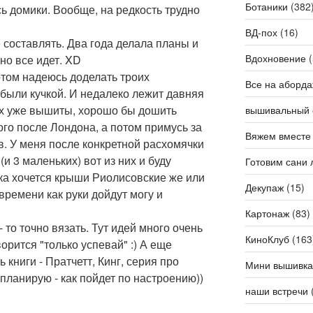
Ботаники
(382
ь домики. Вообще, на редкость трудно
ВД-пох
(16)
 составлять. Два года делала планы и
Вдохновение
(
вно все идет. XD
отом надеюсь доделать троих
Все на аборда
 были кучкой. И недалеко лежит давняя
рех уже вышиты, хорошо бы дошить
вышивальный 
го после Лондона, а потом примусь за
Вяжем вместе
в. У меня после конкретной расхомячки
и 3 маленьких) вот из них и буду
Готовим сани 
ка хочется крыши Риолисовские же или
Декупаж
(15)
времени как руки дойдут могу и
Картонаж
(83)
то точно вязать. Тут идей много очень
КиноКлуб
(163
оворится "только успевай" :) А еще
 книги - Пратчетт, Кинг, серия про
Мини вышивка
 планирую - как пойдет по настроению))
наши встречи