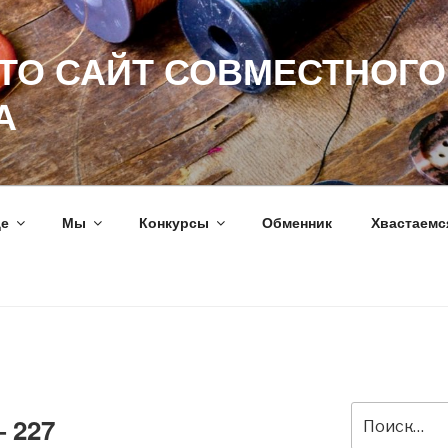
ЭТО САЙТ СОВМЕСТНОГО
А
ще
Мы
Конкурсы
Обменник
Хвастаемс
Искать:
 227