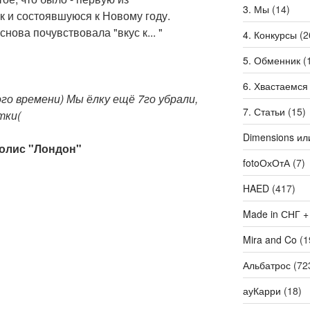
3. Мы
(14)
к и состоявшуюся к Новому году.
нова почувствовала "вкус к... "
4. Конкурсы
(2
5. Обменник
(
6. Хвастаемся
о времени) Мы ёлку ещё 7го убрали,
7. Статьи
(15)
тки(
Dimensions ил
иолис "Лондон"
fotoОхОтА
(7)
HAED
(417)
Made in СНГ +
Mira and Co
(1
Альбатрос
(72
ауКарри
(18)