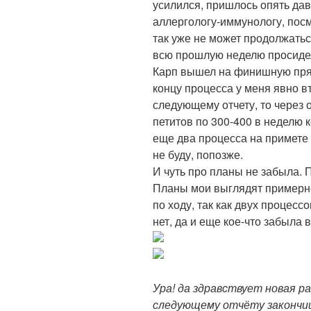
усилился, пришлось опять дав
аллергологу-иммунологу, посм
так уже не может продолжаться
всю прошлую неделю просиде
Карп вышел на финишную прям
концу процесса у меня явно в
следующему отчету, то через о
петитов по 300-400 в неделю 
еще два процесса на примете 
не буду, попозже.
И чуть про планы не забыла. 
Планы мои выглядят примерно
по ходу, так как двух процесс
нет, да и еще кое-что забыла 
Ура! да здравствует новая р
следующему отчёту закончиш