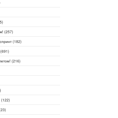
)
5)
ж!
(257)
спринт
(182)
(691)
летом!
(216)
)
(122)
(23)