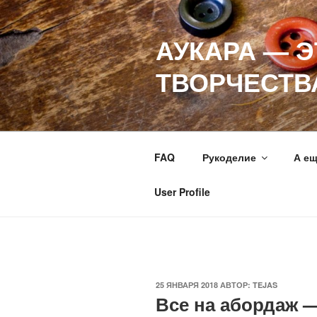
Перейти
к
АУКАРА — 
содержимому
ТВОРЧЕСТВ
FAQ
Рукоделие
А е
User Profile
ОПУБЛИКОВАНО
25 ЯНВАРЯ 2018
АВТОР:
TEJAS
Все на абордаж —