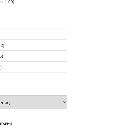
цы
(100)
2)
5)
)
НТАРИИ