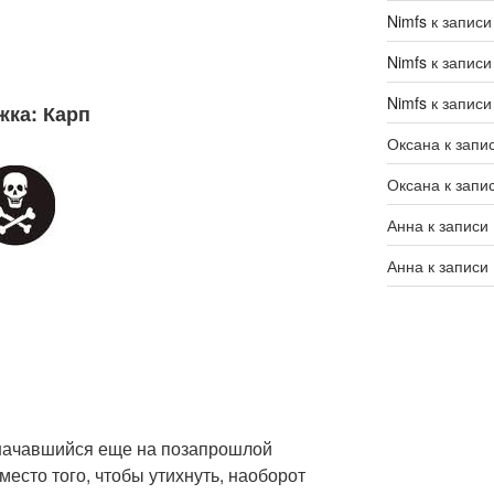
Nimfs
к запис
Nimfs
к запис
Nimfs
к запис
жка: Карп
Оксана
к запи
Оксана
к запи
Анна
к записи
Анна
к записи
 начавшийся еще на позапрошлой
место того, чтобы утихнуть, наоборот