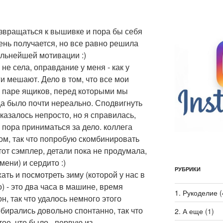
озвращаться к вышивке и пора бы себя
ень получается, но все равно решила
дальнейшей мотивации :)
 не села, оправдание у меня - как у
и мешают. Дело в том, что все мои
 паре ящиков, перед которыми мы
уда было почти нереально. Сподвигнуть
казалось непросто, но я справилась,
и пора приниматься за дело. коллега
ом, так что попробую скомбинировать
тот сэмплер, детали пока не продумала,
мени) и сердито :)
РУБРИКИ
ь и посмотреть зиму (которой у нас в
) - это два часа в машине, время
1. Рукоделие
(
н, так что удалось немного этого
бирались довольно спонтанно, так что
2. А еще
(1)
ое, что было - первую из