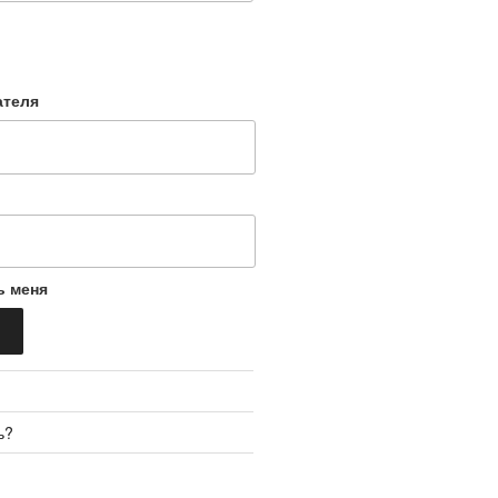
ателя
ь меня
ь?