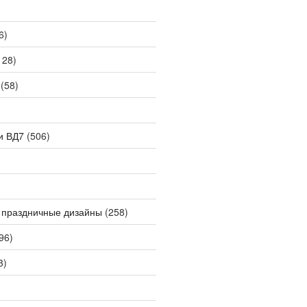
6)
128)
(58)
и ВД7
(506)
 праздничные дизайны
(258)
96)
3)