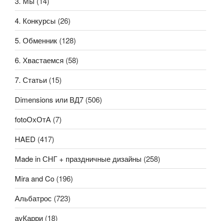
3. Мы
(14)
4. Конкурсы
(26)
5. Обменник
(128)
6. Хвастаемся
(58)
7. Статьи
(15)
Dimensions или ВД7
(506)
fotoОхОтА
(7)
HAED
(417)
Made in СНГ + праздничные дизайны
(258)
Mira and Co
(196)
Альбатрос
(723)
ауКарри
(18)