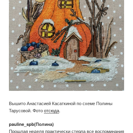
Вышито Анастасией Касаткиной по схеме Полины
Тарусовой. Фото
отсюда
.
pauline_spb(Полина)
Прошлая неделя практически стерла все воспоминания