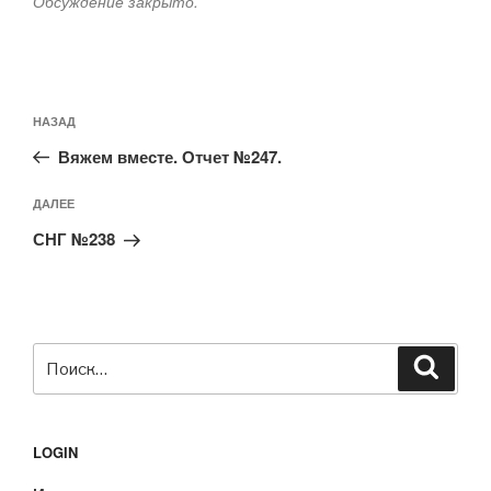
Обсуждение закрыто.
Навигация
Предыдущая
НАЗАД
по
запись:
записям
Вяжем вместе. Отчет №247.
Следующая
ДАЛЕЕ
запись
СНГ №238
Искать:
Поиск
LOGIN