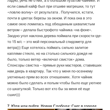
ладно, речь не о них, а о большом пузатом чайнике. И
если самый кайф был при отшиве матрешки, то тут
«ловлю волну» от результата . Получился, кстати,
почти в цветах березы за окном. И пока она в это
самое окно ломилась под обещанным шквалистым
ветром – делала быстрофото чайника «на фоне».
Заодно угол наклона дерева поймала при скорости где-
то 15 м/с – это мой персональный спидометр для
ветра))) Еще хотелось поймать сильно залитое
каплями стекло, но на столько сильного дождя не
было, только ветер «включал свисток» дома.
Спонсоры свистка – прямые руки мастеров, ставивших
нам дверь в квартиру. Так что у меня по-осеннему
уютненько прям во всех отношениях. Хотя чайник
можно было сделать и полым чтобы было еще уютнее
со шкатулкой. Только вот кто бы за меня её еще
сшил)))
7. Юля или nulize, Новая Слобода: Снег в городе