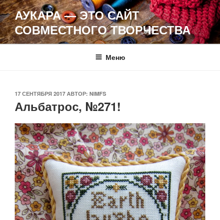
Перейти
АУКАРА — ЭТО САЙТ
к
СОВМЕСТНОГО ТВОРЧЕСТВА
содержимому
Меню
ОПУБЛИКОВАНО
17 СЕНТЯБРЯ 2017
АВТОР:
NIMFS
Альбатрос, №271!