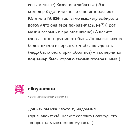
совы меньше) Какие они забавные) Это
семплер будет или что-то еще интересное?
Юля или nulize
, так ты же вышивку выбирала
потому что она тебе понравилась, не?))) Вот
мозг и вспомнил про этот нюанс)) А насчет
канвы – это от рук может быть. Летом вышивала
белой ниткой в перчатках чтобы не уделать
(надо было без стирки обойтись) – так перчатки
под вечер были хорошо такими посеревшими((
elloysamara
17 СЕНТЯБРЯ 2017 В 22:15
Дошить бы уже.Кто-то ту надоумил
(признавайтесь!) насчет сапожка новогоднего…
теперь эта мысль меня мучает.;-)