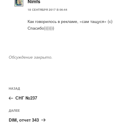
Nimfs
18 СЕНТЯБРЯ 2017 В 06:44
Как говорилось в рекламе, «сам тащуся» (с)
Спасибо)))))))
Обсуждение закрыто.
Навигация
Предыдущая
НАЗАД
по
запись:
записям
СНГ №237
Следующая
ДАЛЕЕ
запись
DIM, отчет 343