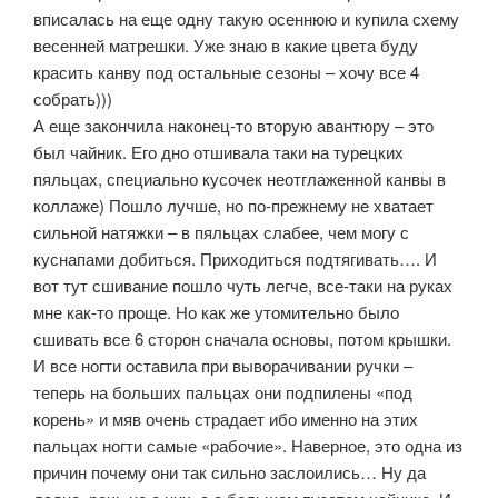
вписалась на еще одну такую осеннюю и купила схему
весенней матрешки. Уже знаю в какие цвета буду
красить канву под остальные сезоны – хочу все 4
собрать)))
А еще закончила наконец-то вторую авантюру – это
был чайник. Его дно отшивала таки на турецких
пяльцах, специально кусочек неотглаженной канвы в
коллаже) Пошло лучше, но по-прежнему не хватает
сильной натяжки – в пяльцах слабее, чем могу с
куснапами добиться. Приходиться подтягивать…. И
вот тут сшивание пошло чуть легче, все-таки на руках
мне как-то проще. Но как же утомительно было
сшивать все 6 сторон сначала основы, потом крышки.
И все ногти оставила при выворачивании ручки –
теперь на больших пальцах они подпилены «под
корень» и мяв очень страдает ибо именно на этих
пальцах ногти самые «рабочие». Наверное, это одна из
причин почему они так сильно заслоились… Ну да