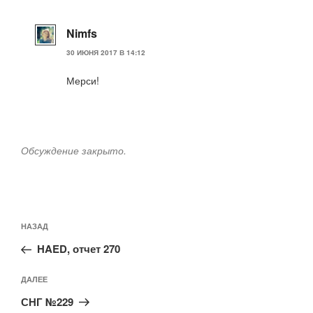
Nimfs
30 ИЮНЯ 2017 В 14:12
Мерси!
Обсуждение закрыто.
Навигация
Предыдущая
НАЗАД
по
запись:
записям
HAED, отчет 270
Следующая
ДАЛЕЕ
запись
СНГ №229