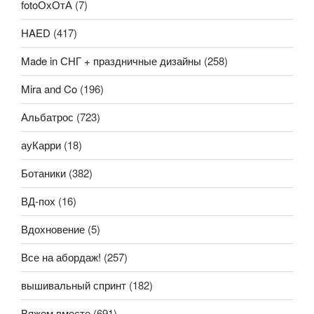
fotoОхОтА
(7)
HAED
(417)
Made in СНГ + праздничные дизайны
(258)
Mira and Co
(196)
Альбатрос
(723)
ауКарри
(18)
Ботаники
(382)
ВД-пох
(16)
Вдохновение
(5)
Все на абордаж!
(257)
вышивальный спринт
(182)
Вяжем вместе
(691)