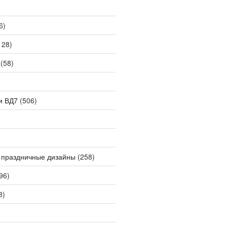
6)
128)
(58)
и ВД7
(506)
 праздничные дизайны
(258)
96)
3)