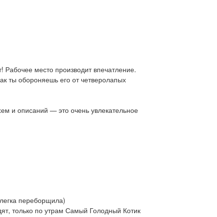
т! Рабочее место производит впечатление.
как ты обороняешь его от четверолапых
хем и описаний — это очень увлекательное
слегка переборщила)
дят, только по утрам Самый Голодный Котик