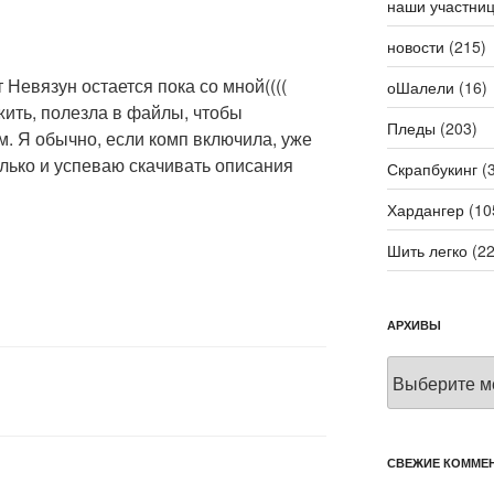
наши участни
новости
(215)
 Невязун остается пока со мной((((
оШалели
(16)
жить, полезла в файлы, чтобы
Пледы
(203)
м. Я обычно, если комп включила, уже
олько и успеваю скачивать описания
Скрапбукинг
(3
Хардангер
(10
Шить легко
(22
АРХИВЫ
Архивы
СВЕЖИЕ КОММЕ