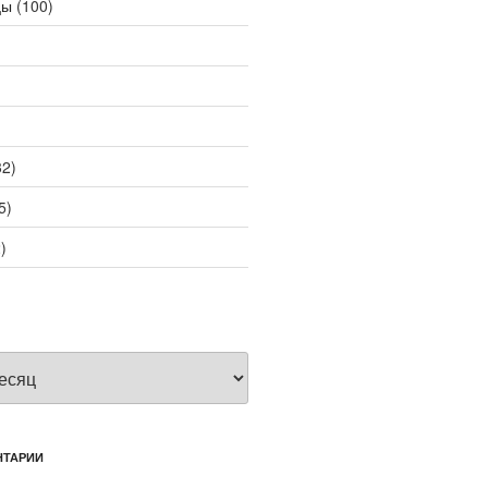
цы
(100)
2)
5)
)
НТАРИИ