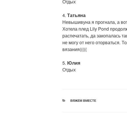
Отдых
4.
Татьяна
Невышивуна я прогнала, а вот
Хотела плед Lily Pond продол
распечатать, да закопалась та
не могу от него оторваться. Т
вязания(((((
5.
Юлия
Отдых
РУБРИКИ
ВЯЖЕМ ВМЕСТЕ