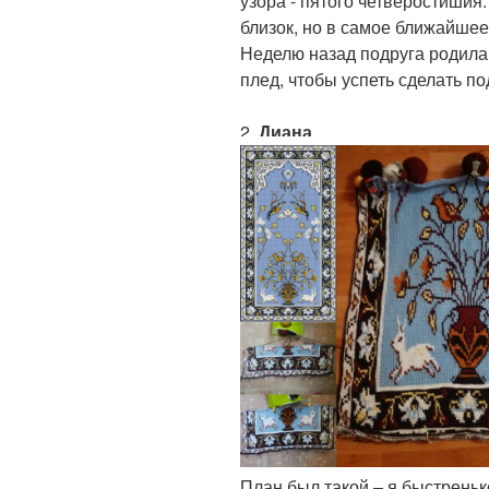
узора - пятого четверостишия.
близок, но в самое ближайшее
Неделю назад подруга родила 
плед, чтобы успеть сделать по
2.
Диана
План был такой – я быстреньк