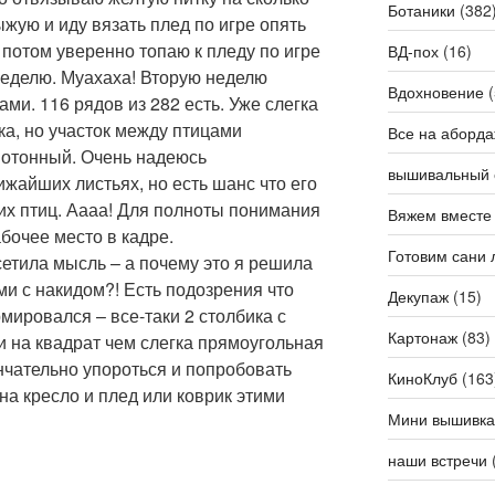
Ботаники
(382
жую и иду вязать плед по игре опять
а потом уверенно топаю к пледу по игре
ВД-пох
(16)
 неделю. Муахаха! Вторую неделю
Вдохновение
(
ми. 116 рядов из 282 есть. Уже слегка
ка, но участок между птицами
Все на аборда
нотонный. Очень надеюсь
вышивальный 
жайших листьях, но есть шанс что его
их птиц. Аааа! Для полноты понимания
Вяжем вместе
бочее место в кадре.
Готовим сани 
етила мысль – а почему это я решила
ми с накидом?! Есть подозрения что
Декупаж
(15)
мировался – все-таки 2 столбика с
Картонаж
(83)
 на квадрат чем слегка прямоугольная
нчательно упороться и попробовать
КиноКлуб
(163
на кресло и плед или коврик этими
Мини вышивка
наши встречи