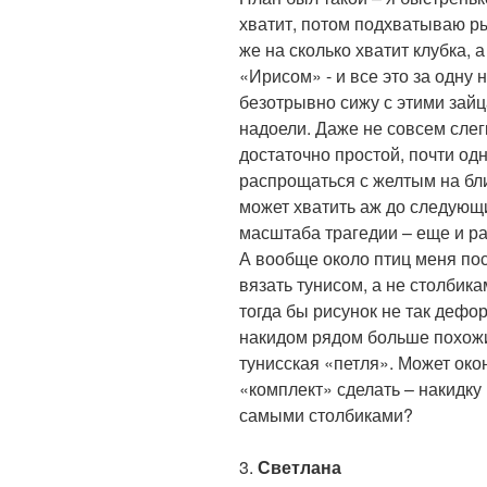
хватит, потом подхватываю ры
же на сколько хватит клубка, 
«Ирисом» - и все это за одну
безотрывно сижу с этими зайца
надоели. Даже не совсем слег
достаточно простой, почти од
распрощаться с желтым на бли
может хватить аж до следующ
масштаба трагедии – еще и ра
А вообще около птиц меня пос
вязать тунисом, а не столбика
тогда бы рисунок не так дефор
накидом рядом больше похожи
тунисская «петля». Может око
«комплект» сделать – накидку 
самыми столбиками?
3.
Светлана