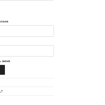
ателя
ь меня
ь?