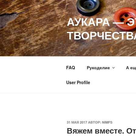
Перейти
к
АУКАРА — 
содержимому
ТВОРЧЕСТВ
FAQ
Рукоделие
А е
User Profile
ОПУБЛИКОВАНО
31 МАЯ 2017
АВТОР:
NIMFS
Вяжем вместе. От