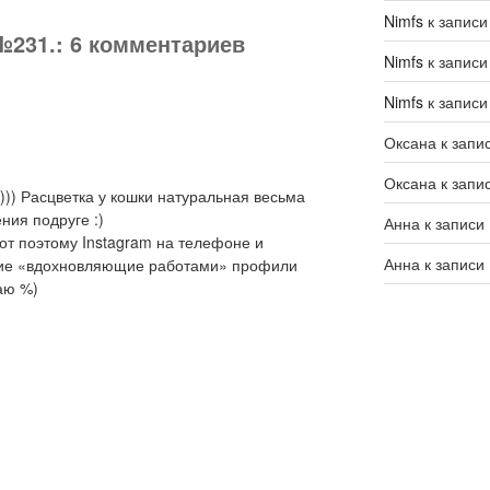
Nimfs
к запис
№231.: 6 комментариев
Nimfs
к запис
Nimfs
к запис
Оксана
к запи
Оксана
к запи
))) Расцветка у кошки натуральная весьма
ния подруге :)
Анна
к записи
 вот поэтому Instagram на телефоне и
Анна
к записи
якие «вдохновляющие работами» профили
аю %)