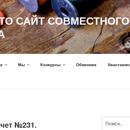
ЭТО САЙТ СОВМЕСТНОГО
А
ще
Мы
Конкурсы
Обменник
Хвастаемс
Искать:
чет №231.