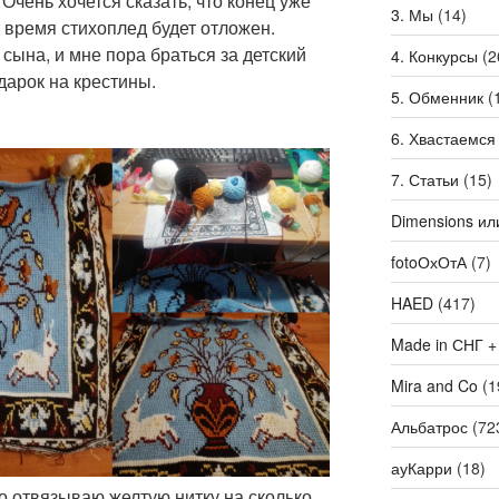
 Очень хочется сказать, что конец уже
3. Мы
(14)
 время стихоплед будет отложен.
сына, и мне пора браться за детский
4. Конкурсы
(2
дарок на крестины.
5. Обменник
(
6. Хвастаемся
7. Статьи
(15)
Dimensions ил
fotoОхОтА
(7)
HAED
(417)
Made in СНГ +
Mira and Co
(1
Альбатрос
(72
ауКарри
(18)
о отвязываю желтую нитку на сколько