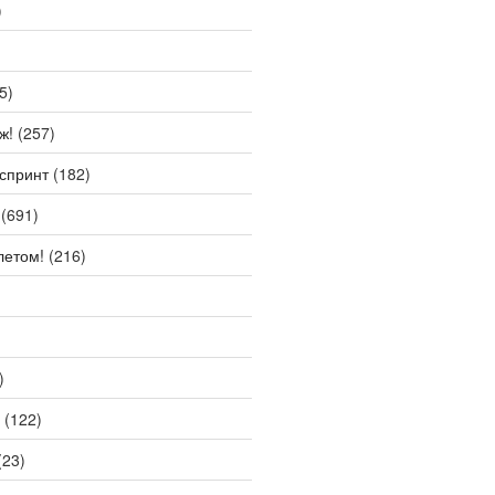
)
5)
ж!
(257)
спринт
(182)
(691)
летом!
(216)
)
(122)
(23)