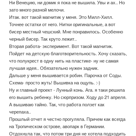
Ни Венецию, ни домик я пока не вышила. Увы и ах.. Но
зато много разной мелочи.
Итак. вот такой магнитик у меня. Это Милл-Хилл.
Точнее остатки от него. Нитки оригинальные, а вот
бисер местный чешский. Мне понравилось. Особенно
черный бисер. Так круто лежит..
Вторая работа- эксперимент. Вот такой магнитик.
Пойдет на детскую благотворительность. Хочу сказать,
что полукрест в одну нить на пластике- ну не самая
лучшая идея.. Обязательно нужен задник.
Дальше у меня вышивается робин. Парочка от Соды.
Схема- просто жуть! Вышивка на ощупь. :-)
Ну и главный проект - Лунный конь. Ага. я таки решила
его вышить ребенку. Но сюрпризом. Ходу до 21 апреля.
А вышиваю тайно. Так, что работа ползет как
черепаха..
Прошлый отчет я честно прогуляла. Причем как всегда
на Тропическом острове, авопарк в Германии.
Отдохнула так, что потом три дня не хотела подходить