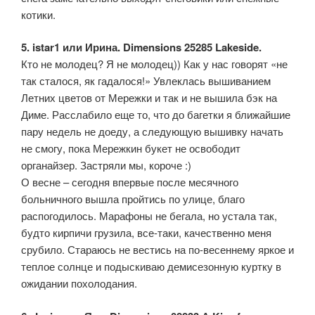
котики.
5. istar1 или Ирина. Dimensions 25285 Lakeside.
Кто не молодец? Я не молодец)) Как у нас говорят «не
так сталося, як гадалося!» Увлеклась вышиванием
Летних цветов от Мережки и так и не вышила бэк на
Диме. Расслабило еще то, что до багетки я ближайшие
пару недель не доеду, а следующую вышивку начать
не смогу, пока Мережкин букет не освободит
органайзер. Застряли мы, короче :)
О весне – сегодня впервые после месячного
больничного вышла пройтись по улице, благо
распогодилось. Марафоны не бегала, но устала так,
будто кирпичи грузила, все-таки, качественно меня
срубило. Стараюсь не вестись на по-весеннему яркое и
теплое солнце и подыскиваю демисезонную куртку в
ожидании похолодания.