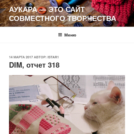
Перейти
АУКАРА — ЭТО САЙТ
к
СОВМЕСТНОГО ТВОРЧЕСТВА
содержимому
Меню
ОПУБЛИКОВАНО
14 МАРТА 2017
АВТОР:
ISTAR1
DIM, отчет 318