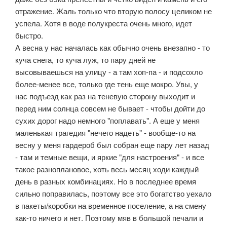
отражение. Жаль только что вторую полосу целиком не
успела. Хотя в воде полукреста очень много, идет
быстро.
А весна у нас началась как обычно очень внезапно - то
куча снега, то куча луж, то пару дней не
высовываешься на улицу - а там хоп-па - и подсохло
более-менее все, только где тень еще мокро. Увы, у
нас подъезд как раз на теневую сторону выходит и
перед ним солнца совсем не бывает - чтобы дойти до
сухих дорог надо немного "поплавать". А еще у меня
маленькая трагедия "нечего надеть" - вообще-то на
весну у меня гардероб был собран еще пару лет назад
- там и темные вещи, и яркие "для настроения" - и все
такое разноплановое, хоть весь месяц ходи каждый
день в разных комбинациях. Но в последнее время
сильно поправилась, поэтому все это богатство уехало
в пакеты/коробки на временное поселение, а на смену
как-то ничего и нет. Поэтому мяв в большой печали и