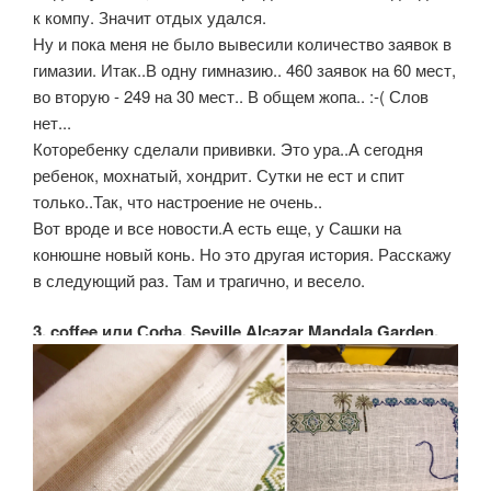
к компу. Значит отдых удался.
Ну и пока меня не было вывесили количество заявок в
гимазии. Итак..В одну гимназию.. 460 заявок на 60 мест,
во вторую - 249 на 30 мест.. В общем жопа.. :-( Слов
нет...
Которебенку сделали прививки. Это ура..А сегодня
ребенок, мохнатый, хондрит. Сутки не ест и спит
только..Так, что настроение не очень..
Вот вроде и все новости.А есть еще, у Сашки на
конюшне новый конь. Но это другая история. Расскажу
в следующий раз. Там и трагично, и весело.
3. coffee или Софа. Seville Alcazar Mandala Garden.