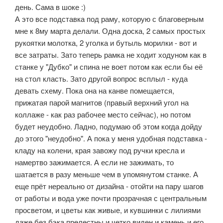
день. Сама в шоке :)
А это все подставка под раму, которую с благоверным
мне к 8му марта делали. Одна доска, 2 самых простых
рукоятки молотка, 2 уголка и бутыль морилки - вот и
все затраты. Зато теперь рамка не ходит ходуном как в
станке у "Дубко" и спина не воет потом как если бы её
на стол класть. Зато другой вопрос всплыл - куда
девать схему. Пока она на канве помещается,
прижатая парой магнитов (правый верхний угол на
коллаже - как раз рабочее место сейчас), но потом
будет неудобно. Ладно, подумаю об этом когда дойду
до этого "неудобно". А пока у меня удобная подставка -
кладу на колени, края завожу под ручки кресла и
намертво зажимается. А если не зажимать, то
шатается в разу меньше чем в упомянутом станке. А
еще прёт нереально от дизайна - отойти на пару шагов
от работы и вода уже почти прозрачная с центральным
просветом, и цветы как живые, и кувшинки с лилиями
даже без бэка прелестны и четко виден и камень и его