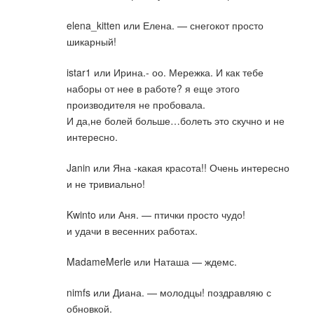
elena_kitten или Елена. — снегокот просто
шикарный!
istar1 или Ирина.- оо. Мережка. И как тебе
наборы от нее в работе? я еще этого
производителя не пробовала.
И да,не болей больше…болеть это скучно и не
интересно.
Janin или Яна -какая красота!! Очень интересно
и не тривиально!
Kwinto или Аня. — птички просто чудо!
и удачи в весенних работах.
MadameMerle или Наташа — ждемс.
nimfs или Диана. — молодцы! поздравляю с
обновкой.