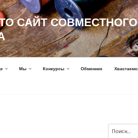
ЭТО САЙТ СОВМЕСТНОГО
А
ще
Мы
Конкурсы
Обменник
Хвастаемс
Искать: