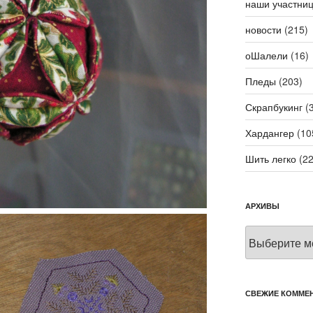
наши участни
новости
(215)
оШалели
(16)
Пледы
(203)
Скрапбукинг
(3
Хардангер
(10
Шить легко
(22
АРХИВЫ
Архивы
СВЕЖИЕ КОММЕ