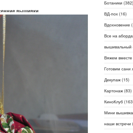
Ботаники
(382
 осенние вышивки
ВД-пох
(16)
Вдохновение
(
Все на аборда
вышивальный 
Вяжем вместе
Готовим сани 
Декупаж
(15)
Картонаж
(83)
КиноКлуб
(163
Мини вышивка
наши встречи