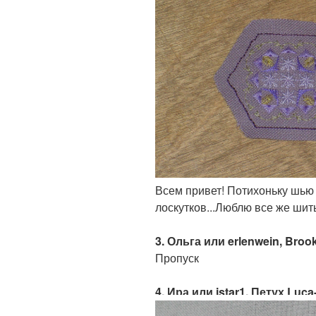
Всем привет! Потихоньку шью
лоскутков...Люблю все же шить-
3. Ольга или erlenwein, Broo
Пропуск
4. Ира или istar1, Петух Luca