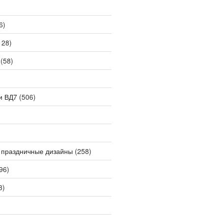
6)
128)
(58)
и ВД7
(506)
 праздничные дизайны
(258)
96)
3)