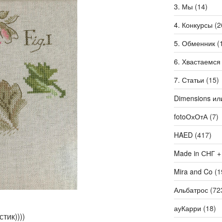
3. Мы
(14)
4. Конкурсы
(2
5. Обменник
(
6. Хвастаемся
7. Статьи
(15)
Dimensions ил
fotoОхОтА
(7)
HAED
(417)
Made in СНГ +
Mira and Co
(1
Альбатрос
(72
ауКарри
(18)
тик))))