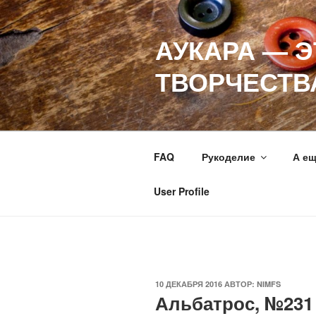
Перейти
к
АУКАРА — 
содержимому
ТВОРЧЕСТВ
FAQ
Рукоделие
А е
User Profile
ОПУБЛИКОВАНО
10 ДЕКАБРЯ 2016
АВТОР:
NIMFS
Альбатрос, №231