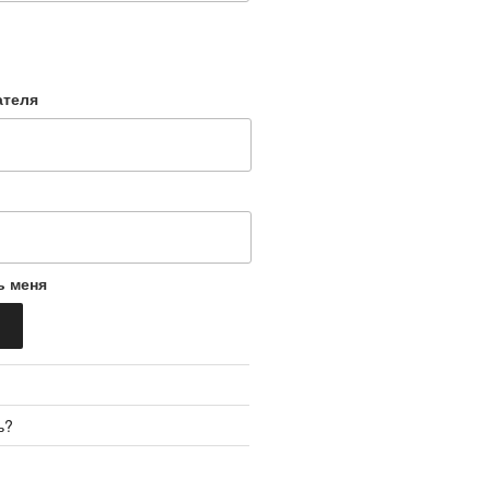
ателя
ь меня
ь?