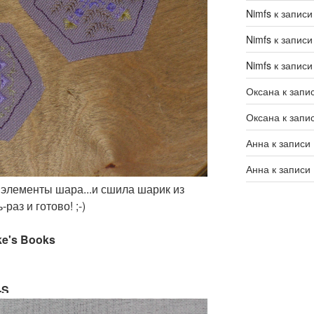
Nimfs
к запис
Nimfs
к запис
Nimfs
к запис
Оксана
к запи
Оксана
к запи
Анна
к записи
Анна
к записи
 элементы шара...и сшила шарик из
раз и готово! ;-)
ke's Books
-S