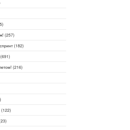
)
5)
ж!
(257)
спринт
(182)
(691)
летом!
(216)
)
(122)
(23)