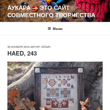
Перейти
АУКАРА — ЭТО САЙТ
к
СОВМЕСТНОГО ТВОРЧЕСТВА
содержимому
Меню
ОПУБЛИКОВАНО
30 НОЯБРЯ 2016
АВТОР:
ISTAR1
HAED, 243