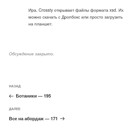
Ира, Crossty открывает файлы формата xsd. Их
можно скачать с Дропбокс или просто загрузить
на планшет.
Обсуждение закрыто.
Навигация
Предыдущая
НАЗАД
по
запись:
записям
Ботаники — 195
Следующая
ДАЛЕЕ
запись
Все на абордаж — 171