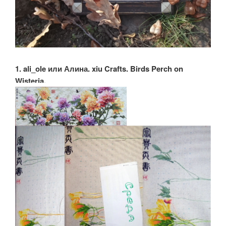
1. ali_ole или Алина. xiu Crafts. Birds Perch on
Wisteria.