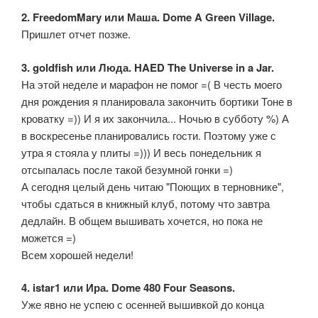
2. FreedomMary или Маша. Dome A Green Village.
Пришлет отчет позже.
3. goldfish или Люда. HAED The Universe in a Jar.
На этой неделе и марафон не помог =( В честь моего
дня рождения я планировала закончить бортики Тоне в
кроватку =)) И я их закончила... Ночью в субботу %) А
в воскресенье планировались гости. Поэтому уже с
утра я стояла у плиты =))) И весь понедельник я
отсыпалась после такой безумной гонки =)
А сегодня целый день читаю "Поющих в терновнике",
чтобы сдаться в книжный клуб, потому что завтра
дедлайн. В общем вышивать хочется, но пока не
можется =)
Всем хорошей недели!
4. istar1 или Ира. Dome 480 Four Seasons.
Уже явно не успею с осенней вышивкой до конца