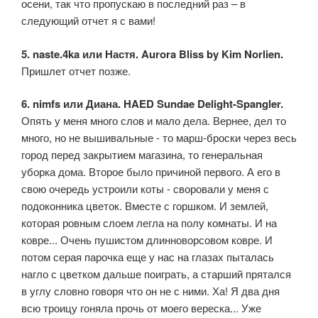
осени, так что пропускаю в последний раз – в
следующий отчет я с вами!
5. naste.4ka или Настя. Aurora Bliss by Kim Norlien.
Пришлет отчет позже.
6. nimfs или Диана. HAED Sundae Delight-Spangler.
Опять у меня много слов и мало дела. Вернее, дел то
много, но не вышивальные - то марш-броски через весь
город перед закрытием магазина, то генеральная
уборка дома. Второе было причиной первого. А его в
свою очередь устроили коты - своровали у меня с
подоконника цветок. Вместе с горшком. И землей,
которая ровным слоем легла на полу комнаты. И на
ковре... Очень пушистом длинноворсовом ковре. И
потом серая парочка еще у нас на глазах пыталась
нагло с цветком дальше поиграть, а старший прятался
в углу словно говоря что он не с ними. Ха! Я два дня
всю троицу гоняла прочь от моего вереска... Уже