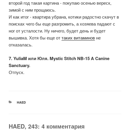
второй год такая картина - покупаю осенью вереск,
зимой с ним прощаюсь.
И как итог - квартира убрана, котики радостно скачут в
поисках чего бы еще разгромить, а хозяева падают с
ног от усталости. Ну ничего, будет день и будет
вышивка. Хотя бы еще от
таких витаминов
не
отказалась.
7. YuliaM или Юля. Mystic Stitch NB-15 A Canine
Sanctuary.
Отпуск.
РУБРИКИ
HAED
HAED, 243: 4 комментария