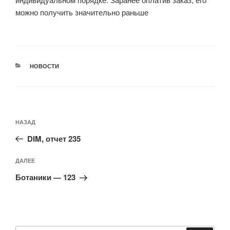
можно получить значительно раньше
РУБРИКИ
НОВОСТИ
Навигация
Предыдущая
НАЗАД
по
запись:
записям
DIM, отчет 235
Следующая
ДАЛЕЕ
запись
Ботаники — 123