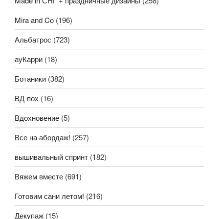
Made in СНГ + праздничные дизайны
(258)
Mira and Co
(196)
Альбатрос
(723)
ауКарри
(18)
Ботаники
(382)
ВД-пох
(16)
Вдохновение
(5)
Все на абордаж!
(257)
вышивальный спринт
(182)
Вяжем вместе
(691)
Готовим сани летом!
(216)
Декупаж
(15)