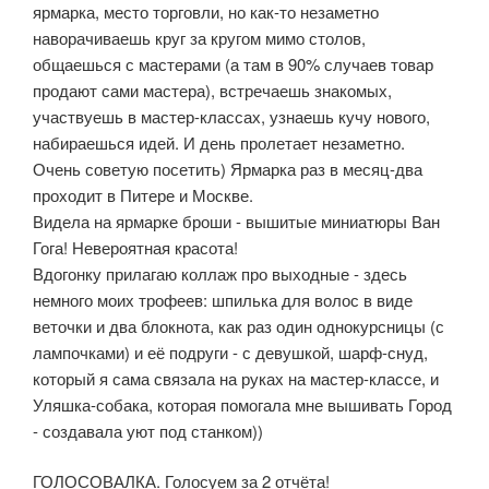
ярмарка, место торговли, но как-то незаметно
наворачиваешь круг за кругом мимо столов,
общаешься с мастерами (а там в 90% случаев товар
продают сами мастера), встречаешь знакомых,
участвуешь в мастер-классах, узнаешь кучу нового,
набираешься идей. И день пролетает незаметно.
Очень советую посетить) Ярмарка раз в месяц-два
проходит в Питере и Москве.
Видела на ярмарке броши - вышитые миниатюры Ван
Гога! Невероятная красота!
Вдогонку прилагаю коллаж про выходные - здесь
немного моих трофеев: шпилька для волос в виде
веточки и два блокнота, как раз один однокурсницы (с
лампочками) и её подруги - с девушкой, шарф-снуд,
который я сама связала на руках на мастер-классе, и
Уляшка-собака, которая помогала мне вышивать Город
- создавала уют под станком))
ГОЛОСОВАЛКА. Голосуем за 2 отчёта!