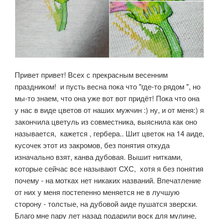
Привет привет! Всех с прекрасным весенним
праздником! и пусть весна пока что "где-то рядом ", но
мы-то знаем, что она уже вот вот придёт! Пока что она
у нас в виде цветов от наших мужчин :) ну, и от меня:) я
закончила цветуль из совместника, выяснила как оно
называется, кажется , гербера.. Шит цветок на 14 аиде,
кусочек этот из закромов, без понятия откуда
изначально взят, канва дубовая. Вышит нитками,
которые сейчас все называют СХС, хотя я без понятия
почему - на мотках нет никаких названий. Впечатление
от них у меня постепенно меняется не в лучшую
сторону - толстые, на дубовой аиде пушатся зверски.
Благо мне пару лет назад подарили воск для мулине,