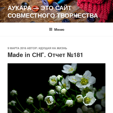
Перейти
АУКАРА — ЭТО САЙТ
к
СОВМЕСТНОГО ТВОРЧЕСТВА
содержимому
Меню
ОПУБЛИКОВАНО
9 МАРТА 2016
АВТОР:
ИДУЩАЯ НА ЖИЗНЬ
Made in СНГ. Отчет №181