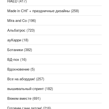
HAED
(417)
Made in СНГ + праздничные дизайны
(258)
Mira and Co
(196)
Альбатрос
(723)
ауКарри
(18)
Ботаники
(382)
ВД-пох
(16)
Вдохновение
(5)
Все на абордаж!
(257)
вышивальный спринт
(182)
Вяжем вместе
(691)
Готовим сани летом!
(216)