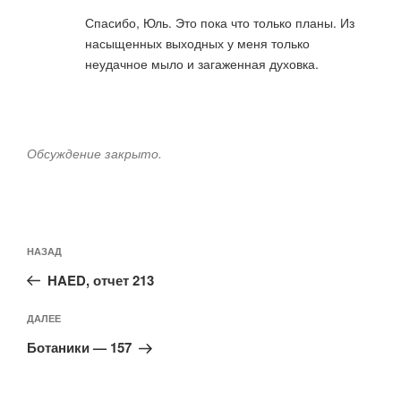
Спасибо, Юль. Это пока что только планы. Из
насыщенных выходных у меня только
неудачное мыло и загаженная духовка.
Обсуждение закрыто.
Навигация
Предыдущая
НАЗАД
по
запись:
записям
HAED, отчет 213
Следующая
ДАЛЕЕ
запись
Ботаники — 157