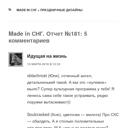
РУБРИКИ
MADE IN СНГ + ПРАЗДНИЧНЫЕ ДИЗАЙНЫ
Made in СНГ. Отчет №181: 5
комментариев
Идущая на жизнь
13 МАРТА 2016 В 12:16
oblachnost (Юля), отличный ангел,
детальненький такой. А как это «нулевое»
мыло? Супер культурная программа у тебя! Я
ленюсь сама себе такое устраивать, редко
поружки вытаскивают))
Soulcracked (Ксю), цветочек — милота) Про СХС
— обалдеть. А я столько положительных
отзывов вижу. М.б. уже и их подделывают?