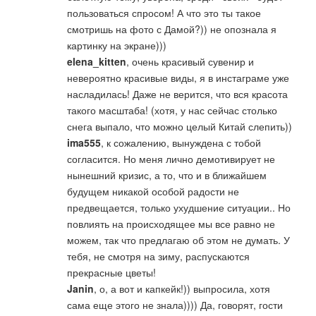
пользоваться спросом! А что это ты такое
смотришь на фото с Дамой?)) не опознала я
картинку на экране)))
elena_kitten
, очень красивый сувенир и
невероятно красивые виды, я в инстаграме уже
насладилась! Даже не верится, что вся красота
такого масштаба! (хотя, у нас сейчас столько
снега выпало, что можно целый Китай слепить))
ima555
, к сожалению, вынуждена с тобой
согласится. Но меня лично демотивирует не
нынешний кризис, а то, что и в ближайшем
будущем никакой особой радости не
предвещается, только ухудшение ситуации.. Но
повлиять на происходящее мы все равно не
можем, так что предлагаю об этом не думать. У
тебя, не смотря на зиму, распускаются
прекрасные цветы!
Janin
, о, а вот и капкейк!)) выпросила, хотя
сама еще этого не знала)))) Да, говорят, гости