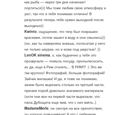
как рыба — через три дня начинают
портиться))) Мы тоже любим свою атмосферу и
уют, так что я тебя понимаю отлично! В
результате теперь тебе нужен выходной после
выходных))
Kwinto
, ощущение, что тигр был покрашен
красками, потом зашел в воду и они смылись)))
(но, как ты наверняка знаешь, полосатая у него
не только шкурка, но и кожа под шерстью! ;))
LenOK sinema
, о, как буднично у тебя это
прозвучало — помыть посуду, пропылесосить,
ах да, еще в Рим сгонять… В РИМ!!! :) Это же
так крутооо! Фотографий, больше фотографий!
Зайчик милашка! И да, я тоже не понимаю,
зачем было вырезать столько из третьей части,
причем порой довольно значимого материала
(хотя они вон из первой части вырезали, что
папа Дубощита еще жив, что с них взять..)
MadameMerle
, не смотря на все препятствия,
ты хорошо повышивала! А что с ребенком,