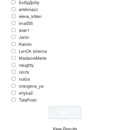
БобрДобр
arlekinazc
elena_kitten
ima555
istar1
Janin
Kwinto
LenOk sinema
MadameMerle
naughty
nimfs
nulize
orangeva_ya
shyka2
TataFrost
View Results