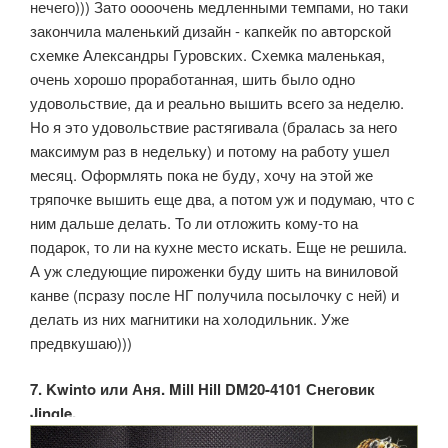
нечего))) Зато оооочень медленными темпами, но таки
закончила маленький дизайн - капкейк по авторской
схемке Александры Гуровских. Схемка маленькая,
очень хорошо проработанная, шить было одно
удовольствие, да и реально вышить всего за неделю.
Но я это удовольствие растягивала (бралась за него
максимум раз в недельку) и потому на работу ушел
месяц. Оформлять пока не буду, хочу на этой же
тряпочке вышить еще два, а потом уж и подумаю, что с
ним дальше делать. То ли отложить кому-то на
подарок, то ли на кухне место искать. Еще не решила.
А уж следующие пироженки буду шить на виниловой
канве (псразу после НГ получила посылочку с ней) и
делать из них магнитики на холодильник. Уже
предвкушаю)))
7. Kwinto или Аня. Mill Hill DM20-4101 Снеговик
Jingle.