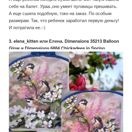
себе на балет. Ураа.,оно умеет пуговицы прешивать.
А еще сшила подобную, токо на заказ. По особым
размерам. Так, что ребенок заработал первую деньгу!
И потратила ее.:-)
3. elena_kitten или Елена. Dimensions 35213 Balloon
Glow и Dimensions 6884 Chickadees in Spring.