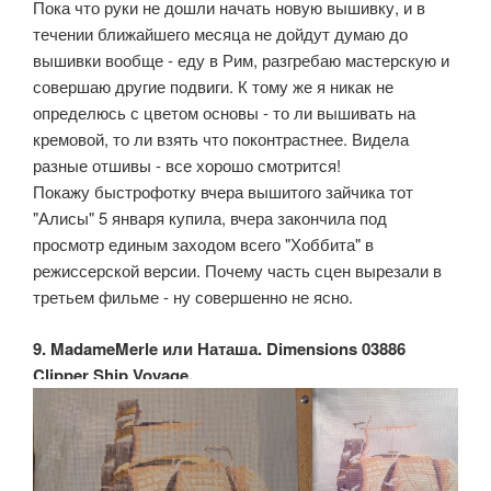
Пока что руки не дошли начать новую вышивку, и в
течении ближайшего месяца не дойдут думаю до
вышивки вообще - еду в Рим, разгребаю мастерскую и
совершаю другие подвиги. К тому же я никак не
определюсь с цветом основы - то ли вышивать на
кремовой, то ли взять что поконтрастнее. Видела
разные отшивы - все хорошо смотрится!
Покажу быстрофотку вчера вышитого зайчика тот
"Алисы" 5 января купила, вчера закончила под
просмотр единым заходом всего "Хоббита" в
режиссерской версии. Почему часть сцен вырезали в
третьем фильме - ну совершенно не ясно.
9. MadameMerle или Наташа. Dimensions 03886
Clipper Ship Voyage.