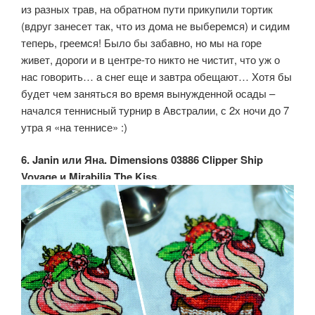
из разных трав, на обратном пути прикупили тортик
(вдруг занесет так, что из дома не выберемся) и сидим
теперь, греемся! Было бы забавно, но мы на горе
живет, дороги и в центре-то никто не чистит, что уж о
нас говорить… а снег еще и завтра обещают… Хотя бы
будет чем заняться во время вынужденной осады –
начался теннисный турнир в Австралии, с 2х ночи до 7
утра я «на теннисе» :)
6. Janin или Яна. Dimensions 03886 Clipper Ship
Voyage и Mirabilia The Kiss.