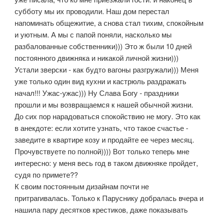
субботу мы их проводили. Наш дом перестал
напоминать общежитие, а снова стал тихим, спокойным
и уютным. А мы с папой поняли, насколько мы
разбалованные собственники))) Это ж были 10 дней
постоянного движняка и никакой личной жизни)))
Устали зверски - как будто вагоны разгружали))) Меня
уже только один вид кухни и кастрюль раздражать
начал!!! Ужас-ужас))) Ну Слава Богу - праздники
прошли и мы возвращаемся к нашей обычной жизни.
До сих пор нарадоваться спокойствию не могу. Это как
в анекдоте: если хотите узнать, что такое счастье -
заведите в квартире козу и продайте ее через месяц.
Прочувствуете по полной)))) Вот только теперь мне
интересно: у меня весь год в таком движняке пройдет,
судя по примете??
К своим постоянным дизайнам почти не
притрагивалась. Только к Паруснику добралась вчера и
нашила пару десятков крестиков, даже показывать