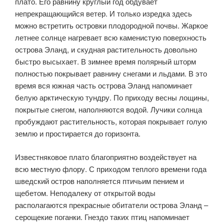
плато. Его равнину круглый год обдувает
непрекращающийся ветер. И только изредка здесь
можно встретить островки плодородной почвы. Жаркое
летнее солнце нагревает всю каменистую поверхность
острова Эланд, и скудная растительность довольно
быстро высыхает. В зимнее время полярный шторм
полностью покрывает равнину снегами и льдами. В это
время вся южная часть острова Эланд напоминает
белую арктическую тундру. По приходу весны лощины,
покрытые снегом, наполняются водой. Лучики солнца
пробуждают растительность, которая покрывает голую
землю и простирается до горизонта.
Известняковое плато благоприятно воздействует на
всю местную флору. С приходом теплого времени года
шведский остров наполняется птичьим пением и
щебетом. Неподалеку от открытой воды
располагаются прекрасные обитатели острова Эланд –
серощекие поганки. Гнездо таких птиц напоминает