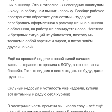
них вышивку. Это я готовлюсь к новогодним каникулам
– хочу на работу нам вышить парочку. Вообще рабочее
пространство обрастает уютностями – туда уже
перебралась оформленная в рамочку женина вышивка
с обменника, на работу же планируется сова. Негатива
и бредовых ситуаций не убавляется, поэтому мы
таскаем с собой варенье и пироги, а потом зовём
друзей на чай)
Ещё на прошлой неделе с новой силой начался
кашель, терапевт отправила к ЛОРу, а тот грешит на
бассейн. Так что видимо в него я ходить не буду, даже
грустно…
Сильный недосып и усталость уже надоели, купили
вот витамины и радую себя хурмой)
В электричке часть времени вышивала сову – всё ещё
чёрный, но заметно прибавилось) В домике более