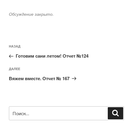
Обсуждение закрыто.
Навигация
Предыдущая
НАЗАД
по
запись:
записям
Готовим сани летом! Отчет №124
Следующая
ДАЛЕЕ
запись
Вяжем вместе. Отчет № 167
Искать:
Поиск