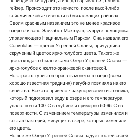
периодически бурлит, а иногда взрывается, словно
гейзер. Происходит это нечасто, после какой-либо
сейсмической активности в близлежащих районах.
Своим красивым названием это не менее красивое
озеро обязано Элизабет Макгоуэн, супруге помощника
управляющего Нацинальным Парком. Она назвала его
Convolutus — цветок Утренней Славы, причудливо
скрученный цветок ярко-голубого цвета. Такого же
цвета когда-то было и само Озеро Утренней Славы —
ярко-голубое с желто-оранжевой окантовкой.
Но страсть туристов бросать монеты в озеро (всем
хорошо известная традиция) пагубно повлияла на его
свойства. Все это привело к закупориванию источника,
который подогревал воду в озере и его температура
упала: почти 100°С в глубине и примерно 50-65°С на
поверхности. С изменением температуры изменился и
состав бактерий, живущих в озере, которые изменили
его цвета.
Но все же Озеро Утренней Славы радует гостей своей