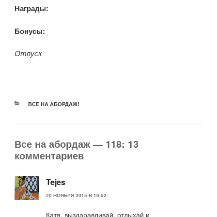
Награды:
Бонусы:
Oтпуск
РУБРИКИ
ВСЕ НА АБОРДАЖ!
Все на абордаж — 118: 13
комментариев
Tejes
20 НОЯБРЯ 2015 В 16:52
Катя, выздаравливай, отдыхай и