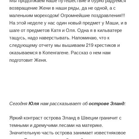
Мы продолжаем наше путешествие и бурно радуемся
возвращение Жени в наши ряды, да не одной, а с
маленьким мореходом! Огромнейшие поздравления!!!
На этой неделе у нас один новый предмет у Маши, и в
шаге от предметов Катя и Оля. Одна я в кильватере
тащусь, надо наверстывать. Напоминаю, что к
следующему отчету мы вышиваем 219 крестиков и
оказываемся в Копенгагене. Рассказ о нем нам
подготовит Женя.
Сегодня
Юля
нам рассказывает об
острове Эланд
:
Яркий контраст острова Эланд в Швеции граничит с
темными и дремучими лесами на материке.
Значительную часть острова занимает известняковое