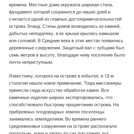
времена. Местные дома окружала широкая стена,
фундамент которой сохранился до наших дней и
считается одной из главных достопримечательностей
острова Эланд. Стены домов возводились из камней,
добытых неподалеку, а их крыши крылись камышом
или соломой. В Средние века в этих местах появились
деревянные сооружения. Защитный вал с зубцами был
семь метров в высоту, благодаря чему поселение было
почти неприступным.
Известняку, которого на острове в избытке, в 12-м
столетии нашли новое применение. Тогда миссионеры
принесли сюда искусство обработки камня. Все
каменные изделия широко экспортировались, что
способствовало быстрому процветанию острова. На
прибрежных плодородных землях поселенцы
занимались земледелием. Во времена раннего
средневековья сооружения на острове располагали
продольно, дома и дворы до сих пор хранят дух