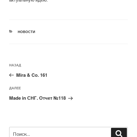
РУБРИКИ
НОВОСТИ
Навигация
Предыдущая
НАЗАД
по
запись:
записям
Mira & Co. 161
Следующая
ДАЛЕЕ
запись
Made in СНГ. Отчет №118
Искать:
Поиск