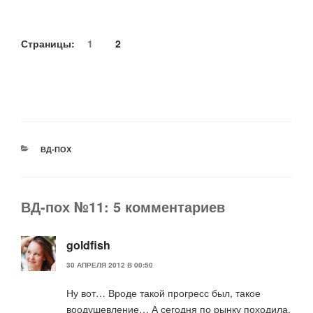
Страницы:
1
2
РУБРИКИ
ВД-ПОХ
ВД-пох №11: 5 комментариев
goldfish
30 АПРЕЛЯ 2012 В 00:50
Ну вот… Вроде такой прогресс был, такое
воодушевление… А сегодня по рынку походила,