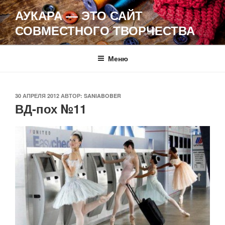
Перейти
АУКАРА — ЭТО САЙТ
к
СОВМЕСТНОГО ТВОРЧЕСТВА
содержимому
Меню
ОПУБЛИКОВАНО
30 АПРЕЛЯ 2012
АВТОР:
SANIABOBER
ВД-пох №11