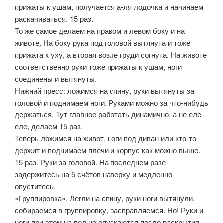
прижаты к ушам, получается а-ля лодочка и начинаем
раскачиваться. 15 раз.
То же самое делаем на правом и левом боку и на
животе. На боку рука под головой вытянута и тоже
прижата к уху, а вторая возле груди согнута. На животе
соответственно руки тоже прижаты к ушам, ноги
соединены и вытянуты.
Нижний пресс: ложимся на спину, руки вытянуты за
головой и поднимаем ноги. Руками можно за что-нибудь
держаться. Тут главное работать динамично, а не еле-
еле, делаем 15 раз.
Теперь ложимся на живот, ноги под диван или кто-то
держит и поднимаем плечи и корпус как можно выше.
15 раз. Руки за головой. На последнем разе
задержитесь на 5 счётов наверху и медленно
опуститесь.
«Группировка». Легли на спину, руки ноги вытянули,
собираемся в группировку, расправляемся. Но! Руки и
ноги при этом на пол не опускаются после раскрытия