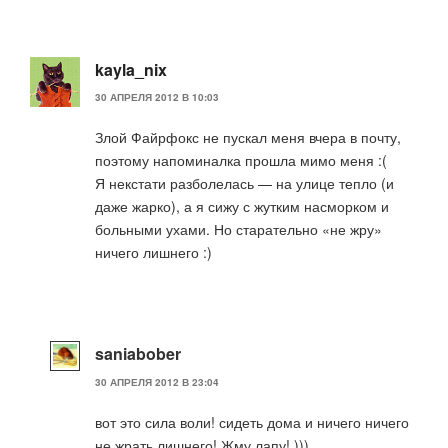
kayla_nix
30 АПРЕЛЯ 2012 В 10:03
Злой Файрфокс не пускал меня вчера в почту,
поэтому напоминалка прошла мимо меня :(
Я некстати разболелась — на улице тепло (и
даже жарко), а я сижу с жутким насморком и
больными ухами. Но старательно «не жру»
ничего лишнего :)
saniabober
30 АПРЕЛЯ 2012 В 23:04
вот это сила воли! сидеть дома и ничего ничего
не жрать лишнего! Жму лапу! )))