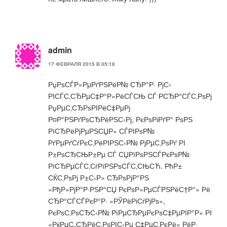
admin
17 ФЕВРАЛЯ 2015 В 05:18
РџРѕСЃР»РµРґРЅРёР№ СЂР°Р· РјС‹
РІСЃС‚СЂРµС‡Р°Р»РёСЃСЊ СЃ Р­СЂР°СЃС‚РѕРј
РџРµС‚СЂРѕРІРёС‡РµРј
Р¤Р°РЅРґРѕСЂРёРЅС‹Рј, РєРѕРіРґР° РѕРЅ
РїСЂРёРјРµРЅСЏР» СЃРІРѕР№
РґРµРґСѓРєС‚РёРІРЅС‹Р№ РјРµС‚РѕРґ РІ
Р±РѕСЂСЊР±Рµ СЃ СЏРїРѕРЅСЃРєРѕР№
РїСЂРµСЃС‚СѓРїРЅРѕСЃС‚СЊСЋ. РћР±
СЌС‚РѕРј Р±С‹Р» СЂРѕРјР°РЅ
«РђР»РјР°Р·РЅР°СЏ РєРѕР»РµСЃРЅРёС†Р°» Рё
СЂР°СЃСЃРєР°Р· «РЎРёРіСѓРјРѕ»,
РєРѕС‚РѕСЂС‹Р№ РїРµСЂРµРєРѕС‡РµРІР°Р» РІ
«РќРµС„СЂРёС‚РѕРІС‹Рµ С‡РµС‚РєРё» РёР·