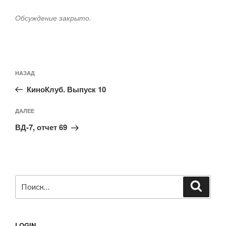
Обсуждение закрыто.
Навигация
Предыдущая
НАЗАД
по
запись:
записям
КиноКлуб. Выпуск 10
Следующая
ДАЛЕЕ
запись
ВД-7, отчет 69
Искать:
Поиск
LOGIN