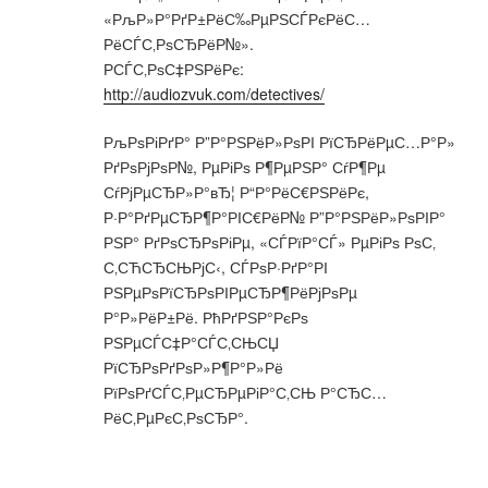
«РљР»Р°РґР±РёС‰РµРЅСЃРєРёС…
РёСЃС‚РѕСЂРёР№».
РСЃС‚РѕС‡РЅРёРє:
http://audiozvuk.com/detectives/
РљРѕРіРґР° Р”Р°РЅРёР»РѕРІ РїСЂРёРµС…Р°Р»
РґРѕРјРѕР№, РµРіРѕ Р¶РµРЅР° СѓР¶Рµ
СѓРјРµСЂР»Р°вЂ¦ Р“Р°РёС€РЅРёРє,
Р·Р°РґРµСЂР¶Р°РІС€РёР№ Р”Р°РЅРёР»РѕРІР°
РЅР° РґРѕСЂРѕРіРµ, «СЃРїР°СЃ» РµРіРѕ РѕС‚
С‚СЋСЂСЊРјС‹, СЃРѕР·РґР°РІ
РЅРµРѕРїСЂРѕРІРµСЂР¶РёРјРѕРµ
Р°Р»РёР±Рё. РћРґРЅР°РєРѕ
РЅРµСЃС‡Р°СЃС‚СЊСЏ
РїСЂРѕРґРѕР»Р¶Р°Р»Рё
РїРѕРґСЃС‚РµСЂРµРіР°С‚СЊ Р°СЂС…
РёС‚РµРєС‚РѕСЂР°.