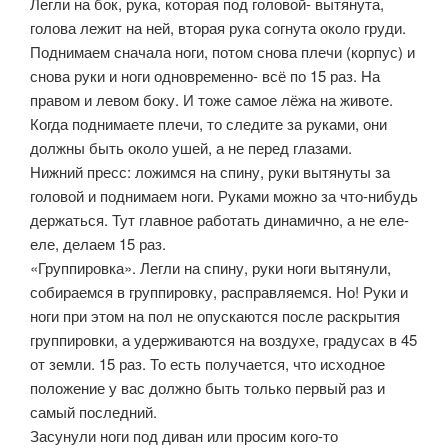
Легли на бок, рука, которая под головой- вытянута,
голова лежит на ней, вторая рука согнута около груди.
Поднимаем сначала ноги, потом снова плечи (корпус) и
снова руки и ноги одновременно- всё по 15 раз. На
правом и левом боку. И тоже самое лёжа на животе.
Когда поднимаете плечи, то следите за руками, они
должны быть около ушей, а не перед глазами.
Нижний пресс: ложимся на спину, руки вытянуты за
головой и поднимаем ноги. Руками можно за что-нибудь
держаться. Тут главное работать динамично, а не еле-
еле, делаем 15 раз.
«Группировка». Легли на спину, руки ноги вытянули,
собираемся в группировку, расправляемся. Но! Руки и
ноги при этом на пол не опускаются после раскрытия
группировки, а удерживаются на воздухе, градусах в 45
от земли. 15 раз. То есть получается, что исходное
положение у вас должно быть только первый раз и
самый последний.
Засунули ноги под диван или просим кого-то