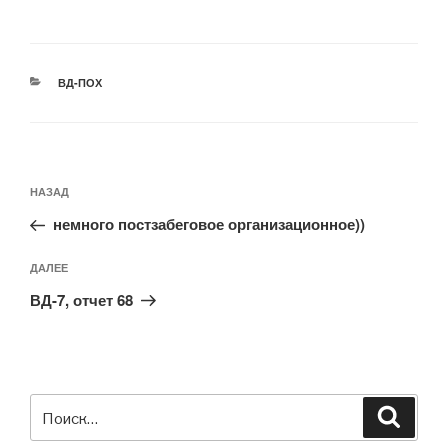
РУБРИКИ
ВД-ПОХ
Навигация
Предыдущая
НАЗАД
по
запись:
записям
немного постзабеговое организационное))
Следующая
ДАЛЕЕ
запись
ВД-7, отчет 68
Искать:
Поиск