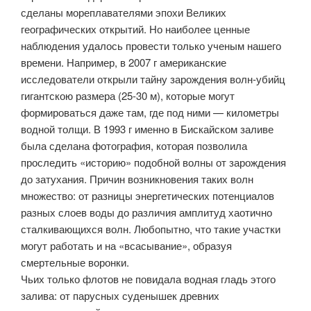
сделаны мореплавателями эпохи Великих
географических открытий. Но наиболее ценные
наблюдения удалось провести только ученым нашего
времени. Например, в 2007 г американские
исследователи открыли тайну зарождения волн-убийц
гигантскою размера (25-30 м), которые могут
формироваться даже там, где под ними — километры
водной толщи. В 1993 г именно в Бискайском заливе
была сделана фотография, которая позволила
проследить «историю» подобной волны от зарождения
до затухания. Причин возникновения таких волн
множество: от разницы энергетических потенциалов
разных слоев воды до различия амплитуд хаотично
сталкивающихся волн. Любопытно, что такие участки
могут работать и на «всасывание», образуя
смертельные воронки.
Чьих только флотов не повидала водная гладь этого
залива: от парусных суденышек древних