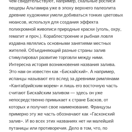
чем свидетельствуют, например, скальные росписи
пещеры Альтамира уже в эпоху верхнего палеолита
древние художники умели добиваться тонких цветовых
нюансов, используя для создания эффекта
полихромной живописи природные краски (уголь, охру,
гематит и проч.). Кораблестроение и рыбная ловля
издавна являлись основными занятиями местных
жителей. Объединяющий разные страны залив
стимулировал развитие торговли между ними.
Интересна история возникновения названия залива.
Это нам он известен как «Бискайский». А например,
испанцы называют его вслед за древними римлянами
«Кантабрийским морем» и лишь его восточную часть
считают Бискайским заливом — здесь он уже
непосредственно примыкает к стране Басков, от
которых и получил свое наименование. Французы
примерно эту же часть обозначают как «Гасконский
залив». И во всех этих названиях нет ни малейшей
путаницы или противоречия. Дело в том, что, по