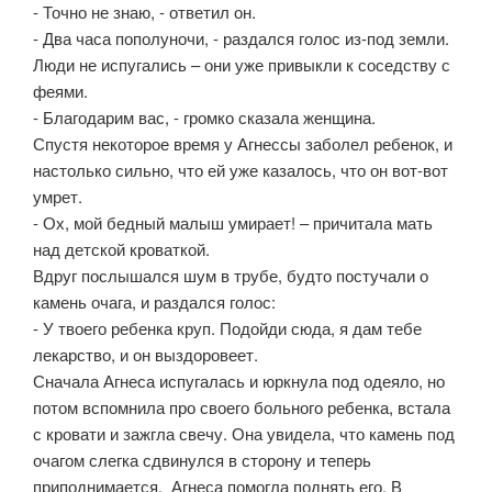
- Точно не знаю, - ответил он.
- Два часа пополуночи, - раздался голос из-под земли.
Люди не испугались – они уже привыкли к соседству с
феями.
- Благодарим вас, - громко сказала женщина.
Спустя некоторое время у Агнессы заболел ребенок, и
настолько сильно, что ей уже казалось, что он вот-вот
умрет.
- Ох, мой бедный малыш умирает! – причитала мать
над детской кроваткой.
Вдруг послышался шум в трубе, будто постучали о
камень очага, и раздался голос:
- У твоего ребенка круп. Подойди сюда, я дам тебе
лекарство, и он выздоровеет.
Сначала Агнеса испугалась и юркнула под одеяло, но
потом вспомнила про своего больного ребенка, встала
с кровати и зажгла свечу. Она увидела, что камень под
очагом слегка сдвинулся в сторону и теперь
приподнимается. Агнеса помогла поднять его. В