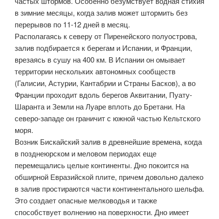
частых штормов. Особенно безумствует водная стихия
в зимние месяцы, когда залив может штормить без
перерывов по 11-12 дней в месяц.
Располагаясь к северу от Пиренейского полуострова,
залив подбирается к берегам и Испании, и Франции,
врезаясь в сушу на 400 км. В Испании он омывает
территории нескольких автономных сообществ
(Галисии, Астурии, Кантабрии и Страны Басков), а во
Франции проходит вдоль берегов Аквитании, Пуату-
Шаранта и Земли на Луаре вплоть до Бретани. На
северо-западе он граничит с южной частью Кельтского
моря.
Возник Бискайский залив в древнейшие времена, когда
в позднеюрском и меловом периодах еще
перемещались целые континенты. Дно покоится на
обширной Евразийской плите, причем довольно далеко
в залив простираются части континентального шельфа.
Это создает опасные мелководья и также
способствует волнению на поверхности. Дно имеет