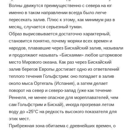
Волны движутся преимущественно с севера на юг
именно в таком направлении всегда было легче
пересекать залив. Плюс к этому, как минимум раз в
месяц, случается серьезный туман.
Образ вырисовывается достаточно характерный,
становится понятно, почему моряки всех времен и
народов, плававшие через Бискайский залив, называли
и продолжают называть «Бискаями» любое штормовое
место Мирового океана. Как раз через Бискайский
залив берегов Европы достигает одно из ответвлений
теплого течения Гольфстрим: оно попадает в залив
около мыса Ортегаль (Испания), а затем делает
поворот на север и северо-запад (уже как течение
Реннеля, не менее опасное для мореплавателей, чем
сам Гольфстрим и Бискай), иногда прогревая летом
воду до +25°С на редкость высокого показателя для
этих мест.
Прибрежная зона обитаема с древнейших времен, о