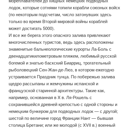
мореплавателей до хищных немецких подводных
лодок, которые сотнями топили корабли союзных войск
(по некоторым подсчетам, число затонувших здесь
только во время Второй мировой войны кораблей
может достигать 5000).
И все же берега этого опасного залива привлекают
многочисленных туристов, ведь здесь расположены
знаменитые бальнеологические курорты Ла-Боль с
двенадцатикилометровым пляжем, любимый русской
богемой и знатью баскский Биарриц, трогательный
рыболовецкий Сен-Жан-де-Люз, в котором ежегодно
устраивается Праздник тунца. По побережью залива
щедро рассыпаны и жемчужины испанской и
французской старинной архитектуры. Такие как,
например, основанная в X в. Ля-Рошель с
сохранившейся древней крепостью с одной стороны и
немецким бункером для подводных лодок — с другой;
шестой по величине город Франции Нант — бывшая
столица Бретани; или же молодой (с XVII в.) военный