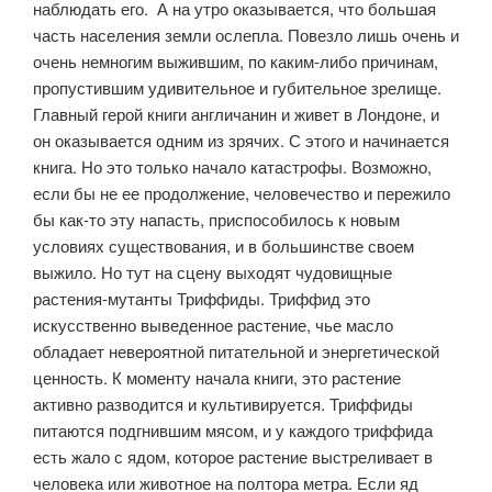
наблюдать его. А на утро оказывается, что большая
часть населения земли ослепла. Повезло лишь очень и
очень немногим выжившим, по каким-либо причинам,
пропустившим удивительное и губительное зрелище.
Главный герой книги англичанин и живет в Лондоне, и
он оказывается одним из зрячих. С этого и начинается
книга. Но это только начало катастрофы. Возможно,
если бы не ее продолжение, человечество и пережило
бы как-то эту напасть, приспособилось к новым
условиях существования, и в большинстве своем
выжило. Но тут на сцену выходят чудовищные
растения-мутанты Триффиды. Триффид это
искусственно выведенное растение, чье масло
обладает невероятной питательной и энергетической
ценность. К моменту начала книги, это растение
активно разводится и культивируется. Триффиды
питаются подгнившим мясом, и у каждого триффида
есть жало с ядом, которое растение выстреливает в
человека или животное на полтора метра. Если яд