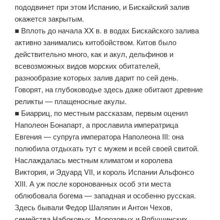
пододвинет при этом Испанию, и Бискайский залив
окажется закрытым.
■ Вплоть до начала XX в. в водах Бискайского залива
активно занимались китобойством. Китов было
действительно много, как и акул, дельфинов и
всевозможных видов морских обитателей,
разнообразие которых залив дарит по сей день.
Говорят, на глубоководье здесь даже обитают древние
реликты — плащеносные акулы.
■ Биарриц, по местным рассказам, первым оценил
Наполеон Бонапарт, а прославила императрица
Евгения — супруга императора Наполеона III: она
полюбила отдыхать тут с мужем и всей своей свитой.
Наслаждалась местным климатом и королева
Виктория, и Эдуард VII, и король Испании Альфонсо
XIII. А уж после коронованных особ эти места
облюбовала богема — западная и особенно русская.
Здесь бывали Федор Шаляпин и Антон Чехов,
семейства Набоковых, Морозовых и Рябушинских,