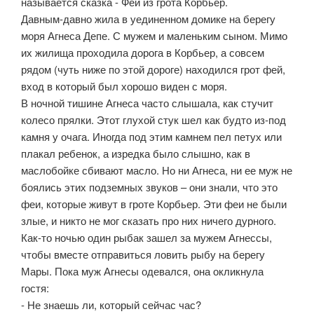
называется сказка - Феи из грота Корбьер.
Давным-давно жила в уединенном домике на берегу
моря Агнеса Депе. С мужем и маленьким сыном. Мимо
их жилища проходила дорога в Корбьер, а совсем
рядом (чуть ниже по этой дороге) находился грот фей,
вход в который был хорошо виден с моря.
В ночной тишине Агнеса часто слышала, как стучит
колесо прялки. Этот глухой стук шел как будто из-под
камня у очага. Иногда под этим камнем пел петух или
плакал ребенок, а изредка было слышно, как в
маслобойке сбивают масло. Но ни Агнеса, ни ее муж не
боялись этих подземных звуков – они знали, что это
феи, которые живут в гроте Корбьер. Эти феи не были
злые, и никто не мог сказать про них ничего дурного.
Как-то ночью один рыбак зашел за мужем Агнессы,
чтобы вместе отправиться ловить рыбу на берегу
Мары. Пока муж Агнесы одевался, она окликнула
гостя:
- Не знаешь ли, который сейчас час?