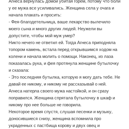
Агнеса вернулась домой убитая горем, потому что боли
у ее мужа все усиливались. Женщина села у очага и
начала плакать и просить:
- Фея-благодетельница, ваше лекарство вылечило
моего сына и много других людей. Неужели вы
допустите, чтобы мой муж умер?
Никто нечего не ответил ей. Тогда Агнеса приподняла
топором камень, встала перед открывшимся ходом на
колени и начала молить о помощи. Наконец, из лаза
показалась рука, и фея протянула женщине бутылочку
и сказала:
- Это последняя бутылка, которую я могу дать тебе. Не
давай ее никому, и никому не рассказывай о ней.
Агнеса натерла своего мужа настойкой, и он сразу
поправился. Женщина спрятала бутылочку в шкаф и
никому про нее больше не говорила.
Некоторое время спустя, слушая песенки и музыку,
доносившиеся снизу, женщина вспомнила про
украденных с пастбища корову и двух овец и