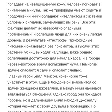
попадает на незащищенную кожу, человек погибает в
считанные минуты. Так же триффиды умеют ходить и
продолжении книги обладают интеллектом и системой
условных сигналов, заменяющих им речь. Все эти
факторы делают их невероятно опасными
противниками, и ослепшие люди для них очень легкая
добыча. В результате катастрофы, триффидные
питомники оказыватся без присмотра, и тысячи этих
растений убийц выходят на улицы. Даже общего
ослепления достаточно для начала хаоса, и в городе
через некоторое время вспыхивает чума. Немногие
зрячие спасаются сами и спасают слепых.
Главный герой Билл Мейсон, конечно же тоже
участвует в этом. Еще в Лондоне он знакомится со
зрячей женщиной Джозеллой, и между ними начинают
завязываться отношения. Однако город они покидают
порознь, но в дальнейшем Билл находит Джозеллу,
которая уезжает к своим друзьям в провинцию. По
дороге Бил находит и спасает зрячую девочку, и они