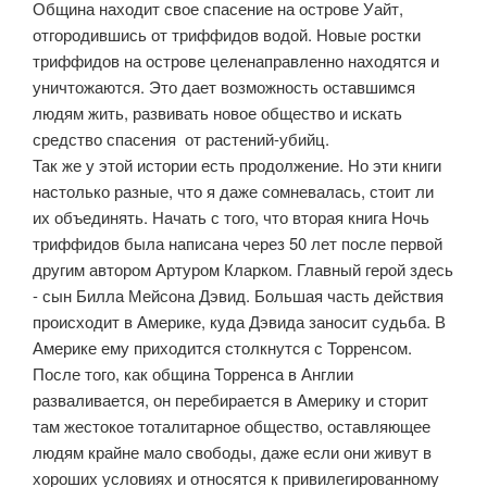
Община находит свое спасение на острове Уайт,
отгородившись от триффидов водой. Новые ростки
триффидов на острове целенаправленно находятся и
уничтожаются. Это дает возможность оставшимся
людям жить, развивать новое общество и искать
средство спасения от растений-убийц.
Так же у этой истории есть продолжение. Но эти книги
настолько разные, что я даже сомневалась, стоит ли
их объединять. Начать с того, что вторая книга Ночь
триффидов была написана через 50 лет после первой
другим автором Артуром Кларком. Главный герой здесь
- сын Билла Мейсона Дэвид. Большая часть действия
происходит в Америке, куда Дэвида заносит судьба. В
Америке ему приходится столкнутся с Торренсом.
После того, как община Торренса в Англии
разваливается, он перебирается в Америку и сторит
там жестокое тоталитарное общество, оставляющее
людям крайне мало свободы, даже если они живут в
хороших условиях и относятся к привилегированному