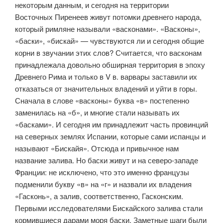
некоторым данным, и сегодня на территории
Восточных Пиренеев живут потомки древнего народа,
который римляне называли «васконами». «Васконы»,
«баски», «бискай» — чувствуются ли и сегодня общие
корни в звучании этих слов? Считается, что васконам
принадлежала довольно обширная территория в эпоху
Древнего Рима и только в V в. варвары заставили их
отказаться от значительных владений и уйти в горы.
Сначала в слове «васконы» буква «в» постепенно
заменилась на «б», и многие стали называть их
«басками». И сегодня им принадлежит часть провинций
на северных землях Испании, которые сами испанцы и
называют «Бискайя». Отсюда и привычное нам
название залива. Но баски живут и на северо-западе
Франции: не исключено, что это именно французы
подменили букву «в» на «г» и назвали их владения
«Гасконь», а залив, соответственно, Гасконским.
Первыми исследователями Бискайского залива стали
кормившиеся дарами моря баски. Заметные шаги были