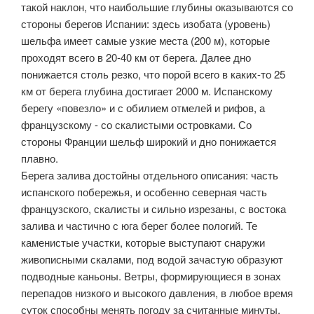
такой наклон, что наибольшие глубины оказываются со
стороны берегов Испании: здесь изобата (уровень)
шельфа имеет самые узкие места (200 м), которые
проходят всего в 20-40 км от берега. Далее дно
понижается столь резко, что порой всего в каких-то 25
км от берега глубина достигает 2000 м. Испанскому
берегу «повезло» и с обилием отмелей и рифов, а
французскому - со скалистыми островками. Со
стороны Франции шельф широкий и дно понижается
плавно.
Берега залива достойны отдельного описания: часть
испанского побережья, и особенно северная часть
французского, скалисты и сильно изрезаны, с востока
залива и частично с юга берег более пологий. Те
каменистые участки, которые выступают снаружи
живописными скалами, под водой зачастую образуют
подводные каньоны. Ветры, формирующиеся в зонах
перепадов низкого и высокого давления, в любое время
суток способны менять погоду за считанные минуты.