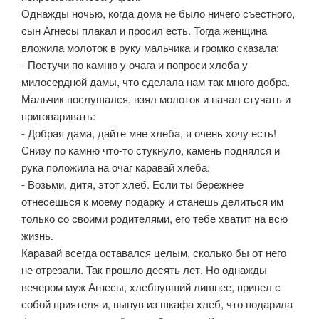
Однажды ночью, когда дома не было ничего съестного,
сын Агнесы плакал и просил есть. Тогда женщина
вложила молоток в руку мальчика и громко сказала:
- Постучи по камню у очага и попроси хлеба у
милосердной дамы, что сделала нам так много добра.
Мальчик послушался, взял молоток и начал стучать и
приговаривать:
- Добрая дама, дайте мне хлеба, я очень хочу есть!
Снизу по камню что-то стукнуло, камень поднялся и
рука положила на очаг каравай хлеба.
- Возьми, дитя, этот хлеб. Если ты бережнее
отнесешься к моему подарку и станешь делиться им
только со своими родителями, его тебе хватит на всю
жизнь.
Каравай всегда оставался целым, сколько бы от него
не отрезали. Так прошло десять лет. Но однажды
вечером муж Агнесы, хлебнувший лишнее, привел с
собой приятеля и, вынув из шкафа хлеб, что подарила