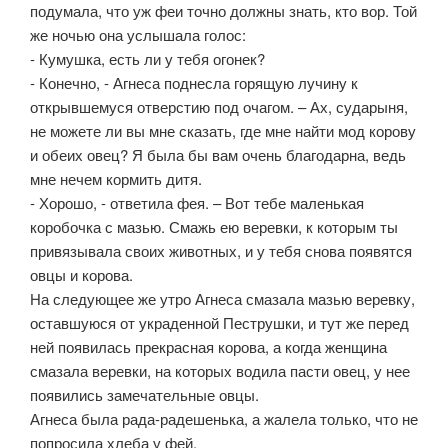
подумала, что уж феи точно должны знать, кто вор. Той
же ночью она услышала голос:
- Кумушка, есть ли у тебя огонек?
- Конечно, - Агнеса поднесла горящую лучину к
открывшемуся отверстию под очагом. – Ах, сударыня,
не можете ли вы мне сказать, где мне найти мод корову
и обеих овец? Я была бы вам очень благодарна, ведь
мне нечем кормить дитя.
- Хорошо, - ответила фея. – Вот тебе маленькая
коробочка с мазью. Смажь ею веревки, к которым ты
привязывала своих животных, и у тебя снова появятся
овцы и корова.
На следующее же утро Агнеса смазала мазью веревку,
оставшуюся от украденной Пеструшки, и тут же перед
ней появилась прекрасная корова, а когда женщина
смазала веревки, на которых водила пасти овец, у нее
появились замечательные овцы.
Агнеса была рада-радешенька, а жалела только, что не
попросила хлеба у фей.