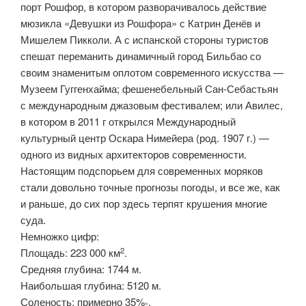
порт Рошфор, в котором разворачивалось действие
мюзикла «Девушки из Рошфора» с Катрин Денёв и
Мишелем Пикколи. А с испанской стороны туристов
спешат переманить динамичный город Бильбао со
своим знаменитым оплотом современного искусства —
Музеем Гуггенхайма; фешенебельный Сан-Себастьян
с международным джазовым фестивалем; или Авилес,
в котором в 2011 г открылся Международный
культурный центр Оскара Нимейера (род. 1907 г.) —
одного из видных архитекторов современности.
Настоящим подспорьем для современных моряков
стали довольно точные прогнозы погоды, и все же, как
и раньше, до сих пор здесь терпят крушения многие
суда.
Немножко цифр:
2
Площадь: 223 000 км
.
Средняя глубина: 1744 м.
Наибольшая глубина: 5120 м.
Соленость: примерно 35%
.
°