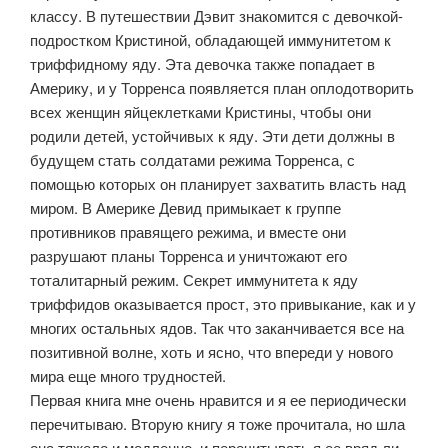
классу. В путешествии Дэвит знакомится с девочкой-
подростком Кристиной, обладающей иммунитетом к
триффидному яду. Эта девочка также попадает в
Америку, и у Торренса появляется план оплодотворить
всех женщин яйцеклетками Кристины, чтобы они
родили детей, устойчивых к яду. Эти дети должны в
будущем стать солдатами режима Торренса, с
помощью которых он планирует захватить власть над
миром. В Америке Девид примыкает к группе
противников правящего режима, и вместе они
разрушают планы Торренса и уничтожают его
тоталитарный режим. Секрет иммунитета к яду
триффидов оказывается прост, это привыкание, как и у
многих остальных ядов. Так что заканчивается все на
позитивной волне, хоть и ясно, что впереди у нового
мира еще много трудностей.
Первая книга мне очень нравится и я ее периодически
перечитываю. Вторую книгу я тоже прочитала, но шла
она тяжело и медленно, и перечитывать я ее вряд ли