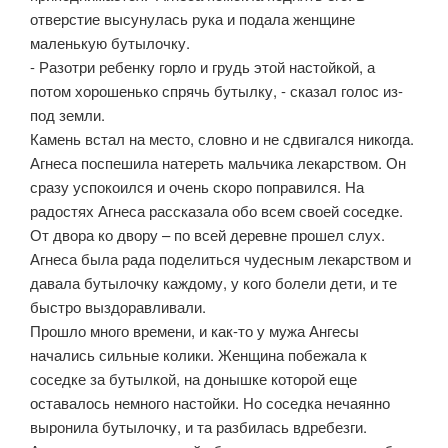
отверстие высунулась рука и подала женщине
маленькую бутылочку.
- Разотри ребенку горло и грудь этой настойкой, а
потом хорошенько спрячь бутылку, - сказал голос из-
под земли.
Камень встал на место, словно и не сдвигался никогда.
Агнеса поспешила натереть мальчика лекарством. Он
сразу успокоился и очень скоро поправился. На
радостях Агнеса рассказала обо всем своей соседке.
От двора ко двору – по всей деревне прошел слух.
Агнеса была рада поделиться чудесным лекарством и
давала бутылочку каждому, у кого болели дети, и те
быстро выздоравливали.
Прошло много времени, и как-то у мужа Ангесы
начались сильные колики. Женщина побежала к
соседке за бутылкой, на донышке которой еще
оставалось немного настойки. Но соседка нечаянно
выронила бутылочку, и та разбилась вдребезги.